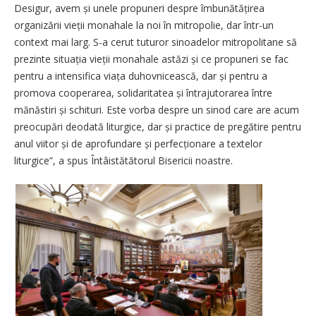
Desigur, avem și unele propuneri despre îmbunătățirea
organizării vie­ții monahale la noi în mitropolie, dar într-un
context mai larg. S-a cerut tuturor sinoadelor mitropolitane să
prezinte situația vieții monahale astăzi și ce propuneri se fac
pentru a intensifica viața duhovnicească, dar și pentru a
promova cooperarea, solidaritatea și întrajutorarea între
mănăstiri și schituri. Este vorba despre un sinod care are acum
preocupări deodată liturgice, dar și practice de pregătire pentru
anul viitor și de aprofundare și per­fecționare a textelor
liturgice”, a spus Întâistătătorul Bisericii noastre.