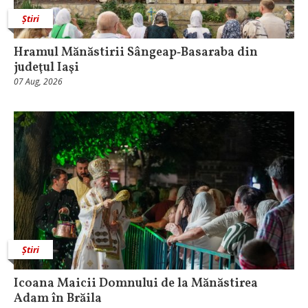
Știri
Hramul Mănăstirii Sângeap‑Basaraba din
judeţul Iaşi
07 Aug, 2026
Știri
Icoana Maicii Domnului de la Mănăstirea
Adam în Brăila