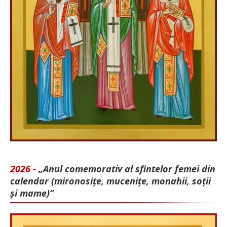
2026 -
„Anul comemorativ al sfintelor femei din
calendar (mironosițe, mu­cenițe, monahii, soții
și mame)”