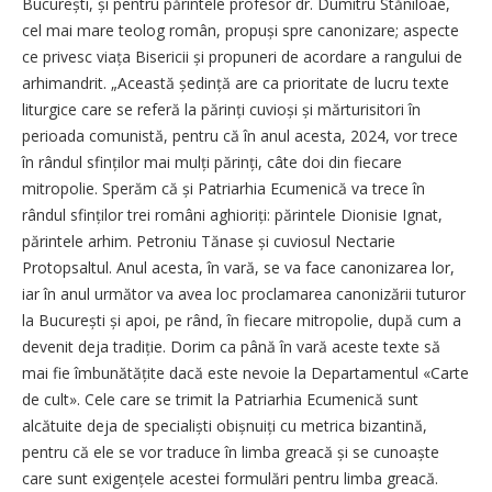
București, și pentru părintele profesor dr. Dumitru Stăniloae,
cel mai mare teolog român, propuși spre canonizare; aspecte
ce privesc viața Bisericii și propuneri de acordare a rangului de
arhimandrit. „Această ședință are ca prioritate de lucru texte
liturgice care se referă la părinți cuvioși și mărturisitori în
perioada comunistă, pentru că în anul acesta, 2024, vor trece
în rândul sfinților mai mulți părinți, câte doi din fiecare
mitropolie. Sperăm că și Patriarhia Ecumenică va trece în
rândul sfinților trei români aghioriți: părintele Dionisie Ignat,
părintele arhim. Petroniu Tănase și cuviosul Nectarie
Protopsaltul. Anul acesta, în vară, se va face canonizarea lor,
iar în anul următor va avea loc proclamarea canonizării tuturor
la București și apoi, pe rând, în fiecare mitropolie, după cum a
devenit deja tradiție. Dorim ca până în vară aceste texte să
mai fie îmbunătățite dacă este nevoie la Departamentul «Carte
de cult». Cele care se trimit la Patriarhia Ecumenică sunt
alcătuite deja de specialiști obișnuiți cu metrica bizantină,
pentru că ele se vor traduce în limba greacă și se cunoaște
care sunt exi­gențele acestei formulări pentru limba greacă.