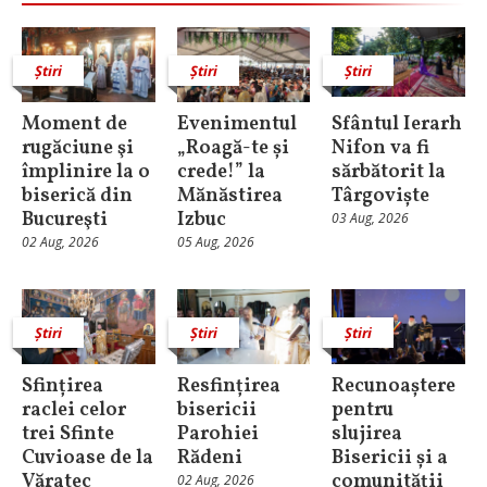
Știri
Știri
Știri
Moment de
Evenimentul
Sfântul Ierarh
rugăciune şi
„Roagă-te și
Nifon va fi
împlinire la o
crede!” la
sărbătorit la
biserică din
Mănăstirea
Târgoviște
Bucureşti
Izbuc
03 Aug, 2026
02 Aug, 2026
05 Aug, 2026
Știri
Știri
Știri
Sfințirea
Resfințirea
Recunoaștere
raclei celor
bisericii
pentru
trei Sfinte
Parohiei
slujirea
Cuvioase de la
Rădeni
Bisericii și a
Văratec
comunității
02 Aug, 2026