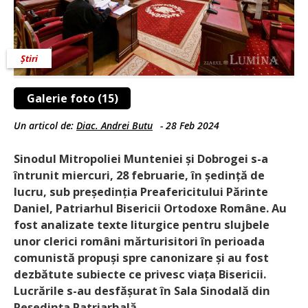
Știri
Galerie foto (15)
Un articol de:
Diac. Andrei Butu
-
28 Feb 2024
Sinodul Mitropoliei Munteniei și Dobrogei s-a
întrunit miercuri, 28 februarie, în ședință de
lucru, sub președinția Preafericitului Părinte
Daniel, Patriarhul Bisericii Ortodoxe Române. Au
fost analizate texte liturgice pentru slujbele
unor clerici români mărturisitori în perioada
comunistă propuși spre canonizare și au fost
dezbătute subiecte ce privesc viața Bisericii.
Lucrările s-au desfășurat în Sala Sinodală din
Reședința Patriarhală.