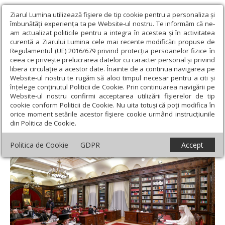
Ziarul Lumina utilizează fişiere de tip cookie pentru a personaliza și
îmbunătăți experiența ta pe Website-ul nostru. Te informăm că ne-
am actualizat politicile pentru a integra în acestea și în activitatea
curentă a Ziarului Lumina cele mai recente modificări propuse de
Regulamentul (UE) 2016/679 privind protecția persoanelor fizice în
ceea ce privește prelucrarea datelor cu caracter personal și privind
libera circulație a acestor date. Înainte de a continua navigarea pe
Website-ul nostru te rugăm să aloci timpul necesar pentru a citi și
Ziarul Lumina
›
Actualitate religioasă
›
Știri
›
Sinodul Mitropoliei
înțelege conținutul Politicii de Cookie. Prin continuarea navigării pe
Munteniei și Dobrogei în ședință de lucru
Website-ul nostru confirmi acceptarea utilizării fişierelor de tip
cookie conform Politicii de Cookie. Nu uita totuși că poți modifica în
Sinodul Mitropoliei Munteniei și Dobrogei
orice moment setările acestor fişiere cookie urmând instrucțiunile
din Politica de Cookie.
în ședință de lucru
Politica de Cookie
GDPR
Accept