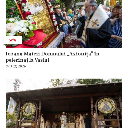
Știri
Icoana Maicii Domnului „Axionița” în
pelerinaj la Vaslui
07 Aug, 2026