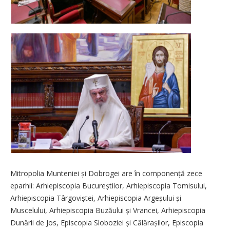
Mitropolia Munteniei și Dobrogei are în componență zece
eparhii: Arhiepiscopia Bucu­reș­tilor, Arhiepiscopia Tomisului,
Arhiepiscopia Târgo­viș­tei, Arhiepiscopia Argeșului și
Muscelului, Arhiepiscopia Buzăului și Vrancei, Arhiepiscopia
Dunării de Jos, Episcopia Sloboziei și Călărașilor, Episcopia