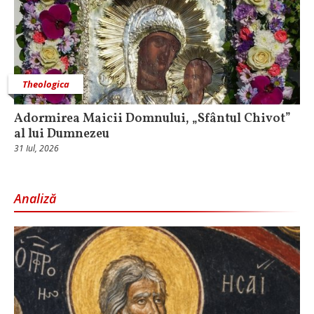
Theologica
Adormirea Maicii Domnului, „Sfântul Chivot”
al lui Dumnezeu
31 Iul, 2026
Analiză