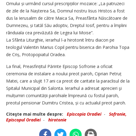
Omului și urmând cursul pres­crip­țiilor mozaice: „La patruzeci
de zile de la Nașterea Sa, Domnul nostru Iisus Hristos a fost
dus la Ierusalim de către Maica Sa, Preasfânta Născătoare de
Dumnezeu, și tatăl Său adoptiv, Dreptul Iosif, pentru a împlini
rânduiala cea prevăzută de Legea lui Moise”.
La Sfânta Liturghie, ierarhul l-a hirotonit întru diacon pe
teologul Valentin Marius Copil pentru biserica din Parohia Topa
de Criș, Protopopiatul Oradea.
La final, Preasfințitul Părinte Episcop Sofronie a oficiat
ceremo­nia de instalare a noului preot paroh, Ciprian Petruț
Matei, care a slujit 17 ani ca preot de caritate la paraclisul de la
Spitalul Muni­cipal din Salonta. Ierarhul a adresat aprecieri şi
mulțumiri comu­ni­tății parohiale împreună cu fostul paroh,
preotul pensionar Dumitru Cristea, și cu actualul preot paroh.
Citeşte mai multe despre:
Episcopia Oradiei
-
Sofronie,
Episcopul Oradiei
-
hirotonie