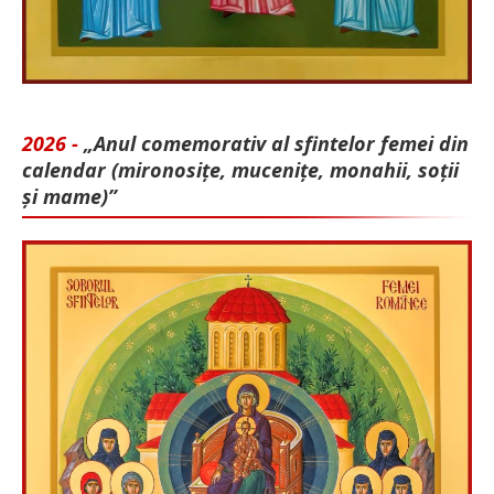
2026 -
„Anul comemorativ al sfintelor femei din
calendar (mironosițe, mu­cenițe, monahii, soții
și mame)”