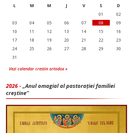
L
M
M
J
V
S
D
01
02
03
04
05
06
07
08
09
10
11
12
13
14
15
16
17
18
19
20
21
22
23
24
25
26
27
28
29
30
31
Vezi calendar crestin ortodox »
2026 -
„Anul omagial al pastorației familiei
creștine”