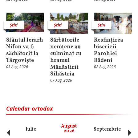
Știri
Știri
Știri
Sfântul Ierarh
Sărbătorile
Resfințirea
Nifon va fi
nemţene au
bisericii
sărbătorit la
culminat cu
Parohiei
Târgoviște
hramul
Rădeni
Mănăstirii
03 Aug, 2026
02 Aug, 2026
Sihăstria
07 Aug, 2026
Calendar ortodox
‹
›
August
Iulie
Septembrie
O
2026