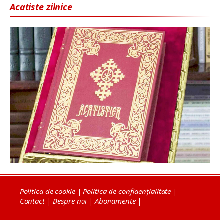
Acatiste zilnice
Politica de cookie
|
Politica de confidențialitate
|
Contact
|
Despre noi
|
Abonamente
|