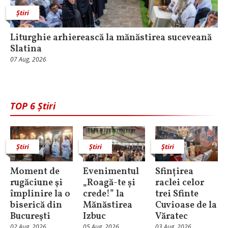
Știri
Liturghie arhierească la mănăstirea suceveană
Slatina
07 Aug, 2026
TOP 6 Știri
Știri
Știri
Știri
Moment de
Evenimentul
Sfințirea
rugăciune şi
„Roagă-te și
raclei celor
împlinire la o
crede!” la
trei Sfinte
biserică din
Mănăstirea
Cuvioase de la
Bucureşti
Izbuc
Văratec
02 Aug, 2026
05 Aug, 2026
03 Aug, 2026