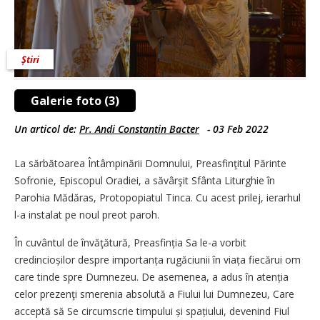
Știri
Galerie foto (3)
Un articol de:
Pr. Andi Constantin Bacter
-
03 Feb 2022
La sărbătoarea Întâmpinării Domnului, Preasfinţitul Părinte
Sofronie, Episcopul Oradiei, a săvârşit Sfânta Liturghie în
Parohia Mădăras, Protopopiatul Tinca. Cu acest prilej, ierarhul
l-a instalat pe noul preot paroh.
În cuvântul de învăţătură, Prea­sfinția Sa le-a vorbit
credincioșilor despre importanța rugăciunii în viața fiecărui om
care tinde spre Dumnezeu. De asemenea, a adus în atenția
celor prezenţi smerenia absolută a Fiului lui Dumnezeu, Care
acceptă să Se circumscrie timpului și spațiului, devenind Fiul