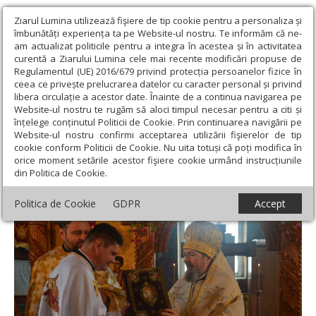
Ziarul Lumina utilizează fişiere de tip cookie pentru a personaliza și
îmbunătăți experiența ta pe Website-ul nostru. Te informăm că ne-
am actualizat politicile pentru a integra în acestea și în activitatea
curentă a Ziarului Lumina cele mai recente modificări propuse de
Regulamentul (UE) 2016/679 privind protecția persoanelor fizice în
ceea ce privește prelucrarea datelor cu caracter personal și privind
libera circulație a acestor date. Înainte de a continua navigarea pe
Website-ul nostru te rugăm să aloci timpul necesar pentru a citi și
Ziarul Lumina
›
Actualitate religioasă
›
Știri
›
Un nou preot
înțelege conținutul Politicii de Cookie. Prin continuarea navigării pe
paroh la Mădăras, Episcopia Oradiei
Website-ul nostru confirmi acceptarea utilizării fişierelor de tip
cookie conform Politicii de Cookie. Nu uita totuși că poți modifica în
Un nou preot paroh la Mădăras, Episcopia
orice moment setările acestor fişiere cookie urmând instrucțiunile
din Politica de Cookie.
Oradiei
Politica de Cookie
GDPR
Accept