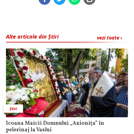
Alte articole din Știri
vezi toate ›
Știri
Icoana Maicii Domnului „Axionița” în
pelerinaj la Vaslui