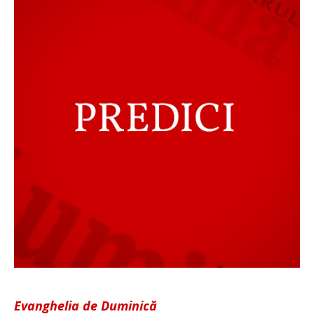
Evanghelia de Duminică