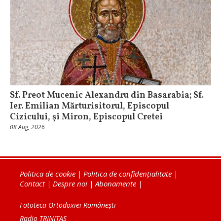
Sf. Preot Mucenic Alexandru din Basarabia; Sf.
Ier. Emilian Mărturisitorul, Episcopul
Cizicului, şi Miron, Episcopul Cretei
08 Aug, 2026
Politica de cookie
|
Politica de confidențialitate
|
Contact
|
Despre noi
|
Abonamente
|
Fototeca Ortodoxiei Românești
Radio TRINITAS