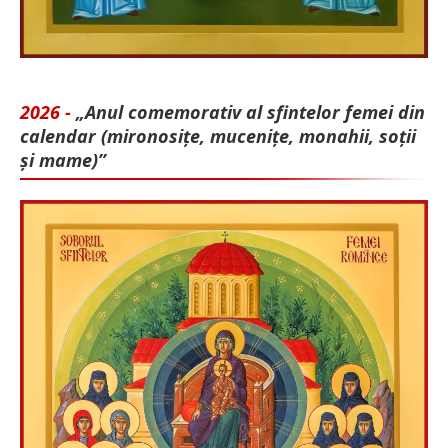
2026 -
„Anul comemorativ al sfintelor femei din
calendar (mironosițe, mu­cenițe, monahii, soții
și mame)”