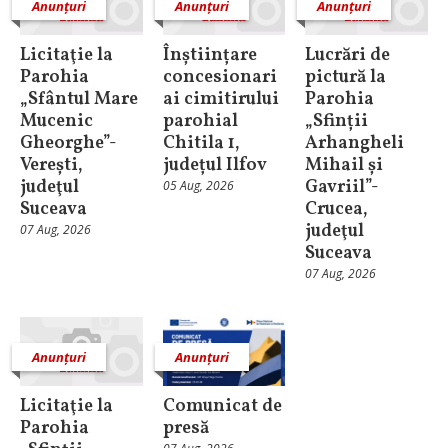
Anunțuri
Anunțuri
Anunțuri
Licitaţie la
Înștiințare
Lucrări de
Parohia
concesionari
pictură la
„Sfântul Mare
ai cimitirului
Parohia
Mucenic
parohial
„Sfinții
Gheorghe”-
Chitila 1,
Arhangheli
Verești,
județul Ilfov
Mihail și
judeţul
Gavriil”-
05 Aug, 2026
Suceava
Crucea,
judeţul
07 Aug, 2026
Suceava
07 Aug, 2026
Anunțuri
Anunțuri
Licitaţie la
Comunicat de
Parohia
presă