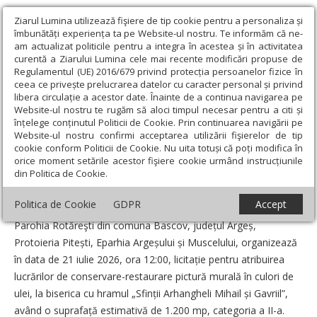
Ziarul Lumina utilizează fişiere de tip cookie pentru a personaliza și
îmbunătăți experiența ta pe Website-ul nostru. Te informăm că ne-
am actualizat politicile pentru a integra în acestea și în activitatea
curentă a Ziarului Lumina cele mai recente modificări propuse de
Regulamentul (UE) 2016/679 privind protecția persoanelor fizice în
ceea ce privește prelucrarea datelor cu caracter personal și privind
libera circulație a acestor date. Înainte de a continua navigarea pe
Website-ul nostru te rugăm să aloci timpul necesar pentru a citi și
Ziarul Lumina
›
Anunțuri
›
Licitaţie la Parohia Rotăreşti, judeţul
înțelege conținutul Politicii de Cookie. Prin continuarea navigării pe
Argeş
Website-ul nostru confirmi acceptarea utilizării fişierelor de tip
cookie conform Politicii de Cookie. Nu uita totuși că poți modifica în
Licitaţie la Parohia Rotăreşti, judeţul Argeş
orice moment setările acestor fişiere cookie urmând instrucțiunile
din Politica de Cookie.
Data:
08 Iulie 2026
Politica de Cookie
GDPR
Accept
Parohia Rotăreşti din comuna Bascov, județul Argeș,
Protoieria Pitești, Eparhia Argeșului și Muscelului, organizează
în data de 21 iulie 2026, ora 12:00, licitație pentru atribuirea
lucrărilor de conservare-restaurare pictură murală în culori de
ulei, la biserica cu hramul „Sfinții Arhangheli Mihail și Gavriil”,
având o suprafață estimativă de 1.200 mp, categoria a II-a.