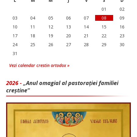
L
M
M
J
V
S
D
01
02
03
04
05
06
07
08
09
10
11
12
13
14
15
16
17
18
19
20
21
22
23
24
25
26
27
28
29
30
31
Vezi calendar crestin ortodox »
2026 -
„Anul omagial al pastorației familiei
creștine”