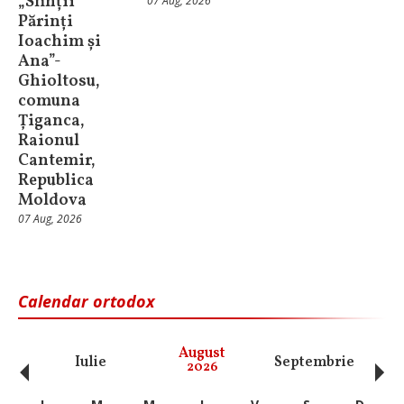
„Sfinții
07 Aug, 2026
Părinți
Ioachim și
Ana”-
Ghioltosu,
comuna
Țiganca,
Raionul
Cantemir,
Republica
Moldova
07 Aug, 2026
Calendar ortodox
‹
›
August
Iulie
Septembrie
O
2026