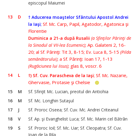
episcopul Maiumei
13
D
†
Aducerea moaştelor Sfântului Apostol Andrei
;
Sf. Mc. Carp, Papil, Agatodor, Agatonica şi
la Iaşi
Florentie
Duminica a 21-a după Rusalii
(a Sfinţilor Părinţi de
; Ap. Galateni 2, 16-
la Sinodul al VII-lea Ecumenic)
20; al Sf. Părinţi: Tit 3, 8-15; Ev. Luca 8, 5-15
(Pilda
; a Sf. Părinţi: Ioan 17, 1-13
semănătorului)
; glas 8, voscr. 6
(Rugăciunea lui Iisus)
14
L
;
Sf. Mc. Nazarie,
†)
Sf. Cuv. Parascheva de la Iaşi
Ghervasie, Protasie şi Chelsie
15
M
Sf. Sfinţit Mc. Lucian, preotul din Antiohia
16
M
Sf. Mc. Longhin Sutaşul
17
J
Sf. Proroc Oseea; Sf. Cuv. Mc. Andrei Criteanul
18
V
Sf. Ap. şi Evanghelist Luca; Sf. Mc. Marin cel Bătrân
19
S
Sf. Proroc Ioil; Sf. Mc. Uar; Sf. Cleopatra; Sf. Cuv.
Ioan de la Rila