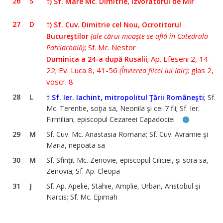
26
S
†) Sf. Mare Mc. Dimitrie, Izvorâtorul de Mir
27
D
†)
Sf.
Cuv. Dimitrie cel Nou, Ocrotitorul
Bucureştilor
(ale cărui moaşte se află în Catedrala
; Sf. Mc. Nestor
Patriarhală)
; Ap. Efeseni 2, 14-
Duminica a 24-a după Rusalii
22; Ev. Luca 8, 41-56
; glas 2,
(Învierea fiicei lui Iair)
voscr. 8
28
L
;
† Sf. Ier. Iachint, mitropolitul Ţării Româneşti
Sf.
Mc. Terentie, soţia sa, Neonila şi cei 7 fii; Sf. Ier.
Firmilian, episcopul Cezareei Capadociei
29
M
Sf. Cuv. Mc. Anastasia Romana; Sf. Cuv. Avramie şi
Maria, nepoata sa
30
M
Sf. Sfinţit Mc. Zenovie, episcopul Ciliciei, şi sora sa,
Zenovia; Sf. Ap. Cleopa
31
J
Sf. Ap. Apelie, Stahie, Amplie, Urban, Aristobul şi
Narcis; Sf. Mc. Epimah