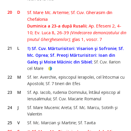
20
D
Sf. Mare Mc. Artemie; Sf. Cuv. Gherasim din
Chefalonia
; Ap. Efeseni 2, 4-
Duminica a 23-a după Rusalii
10; Ev. Luca 8, 26-39
(Vindecarea demonizatului din
; glas 1, voscr. 7
ţinutul Gherghesenilor)
21
L
;
†) Sf.
Cuv. Mărturisitori: Visarion şi Sofronie
Sf.
;
Mc. Oprea
Sf. Preoţi Mărturisitori: Ioan din
;
Galeş şi Moise Măcinic din Sibiel
Sf. Cuv. Ilarion
cel Mare
22
M
Sf. Ier. Averchie, episcopul Ierapolei, cel întocmai cu
Apostolii; Sf. 7 tineri din Efes
23
M
Sf. Ap. Iacob, rudenia Domnului, întâiul episcop al
Ierusalimului; Sf. Cuv. Macarie Romanul
24
J
Sf. Mare Mucenic Areta; Sf. Mc. Marcu, Sotirih şi
Valentin
25
V
Sf. Mc. Marcian şi Martirie; Sf. Tavita