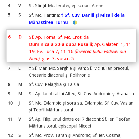
4
V
Sf. Sfinţit Mc. Ierotei, episcopul Atenei
5
S
Sf. Mc. Haritina;
† Sf.
Cuv. Daniil şi Misail de la
Mănăstirea Turnu
6
D
Sf. Ap. Toma; Sf. Mc. Erotiida
; Ap. Galateni 1, 11-
Duminica a 20-a după Rusalii
19; Ev. Luca 7, 11-16
(Învierea fiului văduvei din
; glas 7, voscr. 5
Nain)
7
L
†
Sf. Mari Mc. Serghie şi Vah; Sf. Mc. Iulian preotul,
Chesarie diaconul şi Polihronie
8
M
Sf. Cuv. Pelaghia şi Taisia
9
M
Sf. Ap. Iacob al lui Alfeu; Sf. Cuv. Andronic şi Atanasia
10
J
Sf. Mc. Evlampie şi sora sa, Evlampia; Sf. Cuv. Vasian
şi Teofil Mărturisitorul
11
V
Sf. Ap. Filip, unul dintre cei 7 diaconi; Sf. Ier. Teofan
Mărturisitorul, episcopul Niceei
12
S
Sf. Mc. Prov, Tarah şi Andronic; Sf. Ier. Cosma,