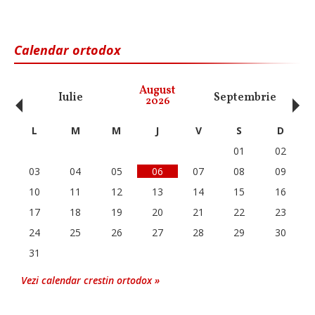
Calendar ortodox
‹
›
August
Iulie
Septembrie
O
2026
L
M
M
J
V
S
D
01
02
03
04
05
06
07
08
09
10
11
12
13
14
15
16
17
18
19
20
21
22
23
24
25
26
27
28
29
30
31
Vezi calendar crestin ortodox »