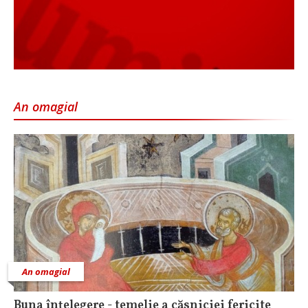
An omagial
An omagial
Buna înțelegere - temelie a căsniciei fericite