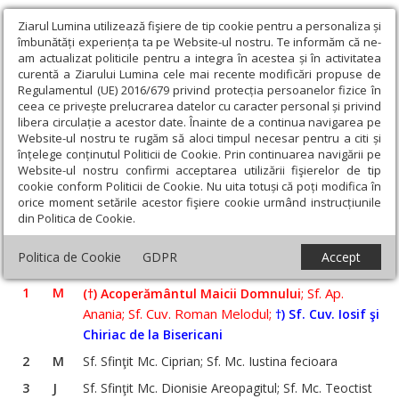
Ziarul Lumina utilizează fişiere de tip cookie pentru a personaliza și
îmbunătăți experiența ta pe Website-ul nostru. Te informăm că ne-
am actualizat politicile pentru a integra în acestea și în activitatea
curentă a Ziarului Lumina cele mai recente modificări propuse de
Regulamentul (UE) 2016/679 privind protecția persoanelor fizice în
ceea ce privește prelucrarea datelor cu caracter personal și privind
libera circulație a acestor date. Înainte de a continua navigarea pe
Website-ul nostru te rugăm să aloci timpul necesar pentru a citi și
Ziarul Lumina
›
Teologie și spiritualitate
›
Sinaxar
›
înțelege conținutul Politicii de Cookie. Prin continuarea navigării pe
Website-ul nostru confirmi acceptarea utilizării fişierelor de tip
cookie conform Politicii de Cookie. Nu uita totuși că poți modifica în
orice moment setările acestor fişiere cookie urmând instrucțiunile
‹
›
Octombrie
din Politica de Cookie.
2019
Politica de Cookie
GDPR
Accept
1
M
; Sf. Ap.
(†) Acoperământul Maicii Domnului
Anania; Sf. Cuv. Roman Melodul;
†) Sf.
Cuv. Iosif şi
Chiriac de la Bisericani
2
M
Sf. Sfinţit Mc. Ciprian; Sf. Mc. Iustina fecioara
3
J
Sf. Sfinţit Mc. Dionisie Areopagitul; Sf. Mc. Teoctist