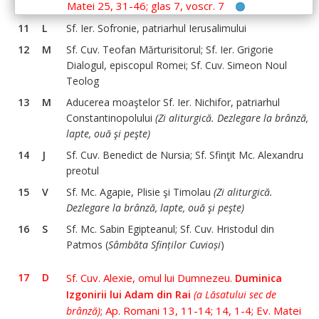
Matei 25, 31-46; glas 7, voscr. 7
11
L
Sf. Ier. Sofronie, patriarhul Ierusalimului
12
M
Sf. Cuv. Teofan Mărturisitorul; Sf. Ier. Grigorie
Dialogul, episcopul Romei; Sf. Cuv. Simeon Noul
Teolog
13
M
Aducerea moaştelor Sf. Ier. Nichifor, patriarhul
Constantinopolului
(Zi aliturgică. Dezlegare la brânză,
lapte, ouă şi peşte)
14
J
Sf. Cuv. Benedict de Nursia; Sf. Sfinţit Mc. Alexandru
preotul
15
V
Sf. Mc. Agapie, Plisie şi Timolau
(Zi aliturgică.
Dezlegare la brânză, lapte, ouă şi peşte)
16
S
Sf. Mc. Sabin Egipteanul; Sf. Cuv. Hristodul din
Patmos (
Sâmbăta Sfinților Cuvioși
)
17
D
Sf. Cuv. Alexie, omul lui Dumnezeu.
Duminica
Izgonirii lui Adam din Rai
(a Lăsatului sec de
; Ap. Romani 13, 11-14; 14, 1-4; Ev. Matei
brânză)