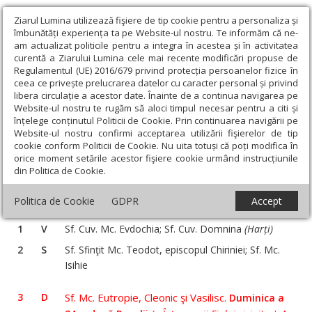
Ziarul Lumina utilizează fişiere de tip cookie pentru a personaliza și
îmbunătăți experiența ta pe Website-ul nostru. Te informăm că ne-
am actualizat politicile pentru a integra în acestea și în activitatea
curentă a Ziarului Lumina cele mai recente modificări propuse de
Regulamentul (UE) 2016/679 privind protecția persoanelor fizice în
ceea ce privește prelucrarea datelor cu caracter personal și privind
libera circulație a acestor date. Înainte de a continua navigarea pe
Website-ul nostru te rugăm să aloci timpul necesar pentru a citi și
Ziarul Lumina
›
Teologie și spiritualitate
›
Sinaxar
›
înțelege conținutul Politicii de Cookie. Prin continuarea navigării pe
Website-ul nostru confirmi acceptarea utilizării fişierelor de tip
cookie conform Politicii de Cookie. Nu uita totuși că poți modifica în
orice moment setările acestor fişiere cookie urmând instrucțiunile
‹
›
Martie
din Politica de Cookie.
2024
Politica de Cookie
GDPR
Accept
1
V
Sf. Cuv. Mc. Evdochia; Sf. Cuv. Domnina
(Harți)
2
S
Sf. Sfinţit Mc. Teodot, episcopul Chiriniei; Sf. Mc.
Isihie
3
D
Sf. Mc. Eutropie, Cleonic şi Vasilisc.
Duminica a