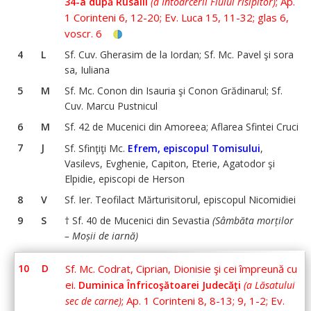
; Ap.
34-a după Rusalii
(a Întoarcerii Fiului risipitor)
1 Corinteni 6, 12-20; Ev. Luca 15, 11-32; glas 6,
voscr. 6
4
L
Sf. Cuv. Gherasim de la Iordan; Sf. Mc. Pavel şi sora
sa, Iuliana
5
M
Sf. Mc. Conon din Isauria şi Conon Grădinarul; Sf.
Cuv. Marcu Pustnicul
6
M
Sf. 42 de Mucenici din Amoreea; Aflarea Sfintei Cruci
7
J
Sf. Sfinţiţi Mc.
Efrem, episcopul Tomisului
,
Vasilevs, Evghenie, Capiton, Eterie, Agatodor şi
Elpidie, episcopi de Herson
8
V
Sf. Ier. Teofilact Mărturisitorul, episcopul Nicomidiei
9
S
† Sf. 40 de Mucenici din Sevastia
(Sâmbăta morților
– Moșii de iarnă)
10
D
Sf. Mc. Codrat, Ciprian, Dionisie şi cei împreună cu
ei.
Duminica Înfricoşătoarei Judecăţi
(a Lăsatului
; Ap. 1 Corinteni 8, 8-13; 9, 1-2; Ev.
sec de carne)