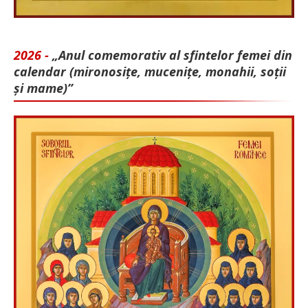
2026 -
„Anul comemorativ al sfintelor femei din
calendar (mironosițe, mu­cenițe, monahii, soții
și mame)”