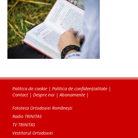
Politica de cookie
|
Politica de confidențialitate
|
Contact
|
Despre noi
|
Abonamente
|
Fototeca Ortodoxiei Românești
Radio TRINITAS
TV TRINITAS
Vestitorul Ortodoxiei