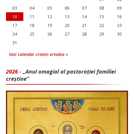
03
04
05
06
07
08
09
10
11
12
13
14
15
16
17
18
19
20
21
22
23
24
25
26
27
28
29
30
31
Vezi calendar crestin ortodox »
2026 -
„Anul omagial al pastorației familiei
creștine”