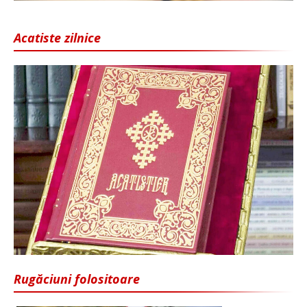
Acatiste zilnice
Rugăciuni folositoare