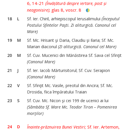
6, 14-21
(Învățătură despre iertare, post și
; glas 8, voscr. 8
neagonisire)
18
L
Sf. Ier. Chiril, arhiepiscopul Ierusalimului
(Începutul
Postului Sfintelor Paşti. Zi aliturgică. Canonul cel
Mare)
19
M
Sf. Mc. Hrisant şi Daria, Claudiu şi Ilaria; Sf. Mc.
Marian diaconul
(Zi aliturgică. Canonul cel Mare)
20
M
Sf. Cuv. Mucenici din Mănăstirea Sf. Sava cel Sfinţit
(Canonul Mare)
21
J
Sf. Ier. Iacob Mărturisitorul; Sf. Cuv. Serapion
(Canonul Mare)
22
V
Sf. Sfinţit Mc. Vasile, preotul din Ancira; Sf. Mc.
Drosida, fiica împăratului Traian
23
S
Sf. Cuv. Mc. Nicon şi cei 199 de ucenici ai lui
(Sâmbăta Sf. Mare Mc. Teodor Tiron – Pomenirea
morţilor)
24
D
Sf. Ier. Artemon,
Înainte-prăznuirea Bunei Vestiri;