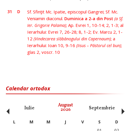
31
D
Sf. Sfinţit Mc. Ipatie, episcopul Gangrei; Sf. Mc.
Veniamin diaconul.
Duminica a 2-a din Post
(a Sf.
; Ap. Evrei 1, 10-14; 2, 1-3; al
Ier. Grigorie Palama)
Ierarhului: Evrei 7, 26-28; 8, 1-2; Ev. Marcu 2, 1-
12
; a
(Vindecarea slăbănogului din Capernaum)
Ierarhului: Ioan 10, 9-16
;
(Iisus – Păstorul cel bun)
glas 2, voscr. 10
Calendar ortodox
‹
›
August
Iulie
Septembrie
O
2026
L
M
M
J
V
S
D
01
02