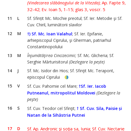
; Ap. Fapte 9,
(Vindecarea slăbănogului de la Vitezda)
32-42; Ev. Ioan 5, 1-15; glas 3, voscr. 5
11
L
Sf. Sfințit Mc. Mochie preotul; Sf. Ier. Metodie şi Sf.
Cuv. Chiril, luminătorii slavilor
12
M
†) Sf. Mc. Ioan Valahul
; Sf. Ier. Epifanie,
arhiepiscopul Ciprului, şi Gherman, patriarhul
Constantinopolului
13
M
Înjumătăţirea Cincizecimii;
Sf. Mc. Glicheria; Sf.
Serghie Mărturisitorul
(Dezlegare la pește)
14
J
Sf. Mc. Isidor din Hios; Sf. Sfinţit Mc. Terapont,
episcopul Ciprului
15
V
Sf. Cuv. Pahomie cel Mare;
†Sf. Ier. Iacob
Putneanul, mitropolitul Moldovei
(Dezlegare la
peşte)
16
S
Sf. Cuv. Teodor cel Sfinţit;
† Sf. Cuv. Sila, Paisie și
Natan de la Sihăstria Putnei
17
D
Sf. Ap. Andronic şi soţia sa, Iunia; Sf. Cuv. Nectarie