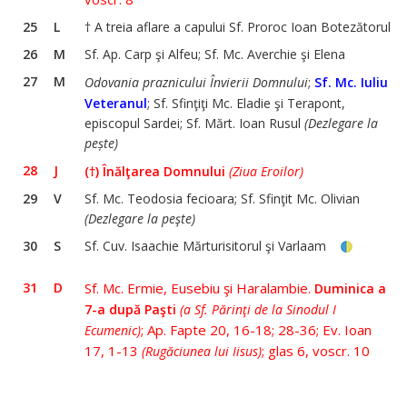
25
L
† A treia aflare a capului Sf. Proroc Ioan Botezătorul
26
M
Sf. Ap. Carp şi Alfeu; Sf. Mc. Averchie şi Elena
27
M
Odovania praznicului Învierii Domnului
;
Sf. Mc. Iuliu
Veteranul
; Sf. Sfinţiţi Mc. Eladie şi Terapont,
episcopul Sardei; Sf. Mărt. Ioan Rusul
(Dezlegare la
pește)
28
J
(†) Înălţarea Domnului
(Ziua Eroilor)
29
V
Sf. Mc. Teodosia fecioara; Sf. Sfinţit Mc. Olivian
(Dezlegare la peşte)
30
S
Sf. Cuv. Isaachie Mărturisitorul şi Varlaam
31
D
Sf. Mc. Ermie, Eusebiu şi Haralambie.
Duminica a
7-a după Paşti
(a Sf. Părinţi de la Sinodul I
; Ap. Fapte 20, 16-18; 28-36; Ev. Ioan
Ecumenic)
17, 1-13
; glas 6, voscr. 10
(Rugăciunea lui Iisus)