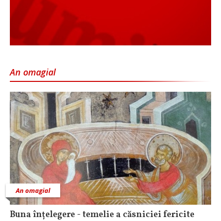
An omagial
An omagial
Buna înțelegere - temelie a căsniciei fericite