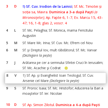
3
D
;
Sf. Mc. Timotei și
†)
Sf. Cuv. Irodion de la Lainici
soția sa, Mavra.
Duminica a 3-a după Paşti
(a
; Ap. Fapte 6, 1-7; Ev. Marcu 15, 43-
Mironosiţelor)
47; 16, 1-8; glas 2, voscr. 4
4
L
Sf. Mc. Pelaghia; Sf. Monica, mama Fericitului
Augustin
5
M
Sf. Mare Mc. Irina; Sf. Cuv. Mc. Efrem cel Nou
6
M
Sf. şi Dreptul Iov, mult răbdătorul; Sf. Mc. Varvar
(Dezlegare la pește)
7
J
Arătarea pe cer a semnului Sfintei Cruci în Ierusalim;
Sf. Mc. Acachie şi Codrat
8
V
†) Sf. Ap. şi Evanghelist Ioan Teologul; Sf. Cuv.
Arsenie cel Mare
(Dezlegare la pește)
9
S
Sf. Proroc Isaia; Sf. Mc. Hristofor; Aducerea la Bari a
moaştelor Sf. Ier. Nicolae
10
D
Sf. Ap. Simon Zilotul.
Duminica a 4-a după Paşti