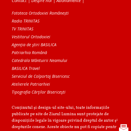
Contact
|
Despre noi
|
Abonamente
|
Fototeca Ortodoxiei Românești
Radio TRINITAS
TV TRINITAS
Vestitorul Ortodoxiei
Agenţia de ştiri BASILICA
Patriarhia Română
Catedrala Mântuirii Neamului
BASILICA Travel
Serviciul de Colportaj Bisericesc
Atelierele Patriarhiei
Tipografia Cărţilor Bisericeşti
Conținutul și design-ul site-ului, toate informaţiile
publicate pe site de Ziarul Lumina sunt protejate de
dispoziţiile legale în vigoare privind dreptul de autor şi
drepturile conexe. Aceste obiecte nu pot fi copiate pentru