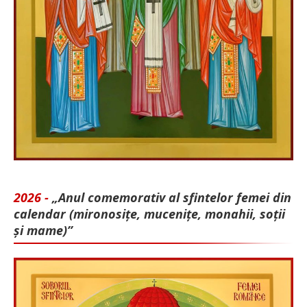
2026 -
„Anul comemorativ al sfintelor femei din
calendar (mironosițe, mu­cenițe, monahii, soții
și mame)”