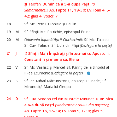
şi Teofan.
Duminica a 5-a după Paşti
(a
; Ap. Fapte 11, 19-30; Ev. Ioan 4, 5-
Samarinencei)
42; glas 4, voscr. 7
18
L
Sf. Mc. Petru, Dionisie şi Paulin
19
M
Sf. Sfinţit Mc. Patrichie, episcopul Prusei
20
M
Odovania Înjumătățirii Cincizecimii;
Sf. Mc. Talaleu;
Sf. Cuv. Talasie; Sf. Lidia din Filipi
(Dezlegare la pește)
21
J
†) Sfinţii Mari Împăraţi şi întocmai cu Apostolii,
Constantin şi mama sa, Elena
22
V
Sf. Mc. Vasilisc şi Marcel; Sf. Părinţi de la Sinodul al
II-lea Ecumenic
(Dezlegare la peşte)
23
S
Sf. Ier. Mihail Mărturisitorul, episcopul Sinadei; Sf.
Mironosiţă Maria lui Cleopa
24
D
Sf. Cuv. Simeon cel din Muntele Minunat.
Duminica
;
a 6-a după Paşti
(Vindecarea orbului din naştere)
Ap. Fapte 16, 16-34; Ev. Ioan 9, 1-38; glas 5,
voscr. 8