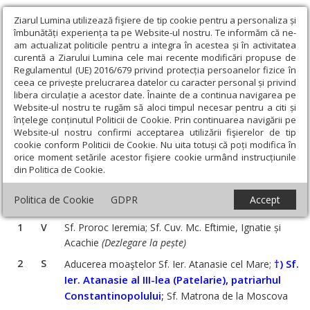
Ziarul Lumina utilizează fişiere de tip cookie pentru a personaliza și
îmbunătăți experiența ta pe Website-ul nostru. Te informăm că ne-
am actualizat politicile pentru a integra în acestea și în activitatea
curentă a Ziarului Lumina cele mai recente modificări propuse de
Regulamentul (UE) 2016/679 privind protecția persoanelor fizice în
ceea ce privește prelucrarea datelor cu caracter personal și privind
libera circulație a acestor date. Înainte de a continua navigarea pe
Website-ul nostru te rugăm să aloci timpul necesar pentru a citi și
Ziarul Lumina
›
Teologie și spiritualitate
›
Sinaxar
›
înțelege conținutul Politicii de Cookie. Prin continuarea navigării pe
Website-ul nostru confirmi acceptarea utilizării fişierelor de tip
cookie conform Politicii de Cookie. Nu uita totuși că poți modifica în
orice moment setările acestor fişiere cookie urmând instrucțiunile
‹
›
Mai
din Politica de Cookie.
2020
Politica de Cookie
GDPR
Accept
1
V
Sf. Proroc Ieremia; Sf. Cuv. Mc. Eftimie, Ignatie și
Acachie
(Dezlegare la pește)
2
S
†) Sf.
Aducerea moaştelor Sf. Ier. Atanasie cel Mare;
Ier. Atanasie al III-lea (Patelarie), patriarhul
Constantinopolului
;
Sf. Matrona de la Moscova