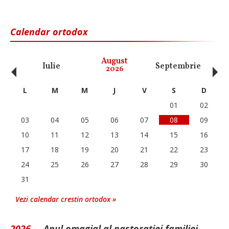
Calendar ortodox
‹
›
August
Iulie
Septembrie
O
2026
L
M
M
J
V
S
D
01
02
03
04
05
06
07
08
09
10
11
12
13
14
15
16
17
18
19
20
21
22
23
24
25
26
27
28
29
30
31
Vezi calendar crestin ortodox »
2026 -
„Anul omagial al pastorației familiei