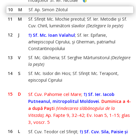
moaştelor Sf. Ier. Nicolae
10
M
Sf. Ap. Simon Zilotul
11
M
Sf. Sfințit Mc. Mochie preotul; Sf. Ier. Metodie şi Sf.
Cuv. Chiril, luminătorii slavilor
(Dezlegare la pește)
12
J
†) Sf. Mc. Ioan Valahul
; Sf. Ier. Epifanie,
arhiepiscopul Ciprului, şi Gherman, patriarhul
Constantinopolului
13
V
Sf. Mc. Glicheria; Sf. Serghie Mărturisitorul
(Dezlegare
la pește)
14
S
Sf. Mc. Isidor din Hios; Sf. Sfinţit Mc. Terapont,
episcopul Ciprului
15
D
Sf. Cuv. Pahomie cel Mare;
†) Sf. Ier. Iacob
Putneanul, mitropolitul Moldovei
.
Duminica a 4-
a după Paşti
(Vindecarea slăbănogului de la
; Ap. Fapte 9, 32-42; Ev. Ioan 5, 1-15; glas
Vitezda)
3, voscr. 5
16
L
Sf. Cuv. Teodor cel Sfinţit;
†) Sf. Cuv. Sila, Paisie și