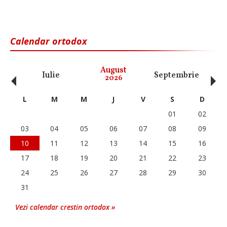
Calendar ortodox
‹
›
August
Iulie
Septembrie
O
2026
L
M
M
J
V
S
D
01
02
03
04
05
06
07
08
09
10
11
12
13
14
15
16
17
18
19
20
21
22
23
24
25
26
27
28
29
30
31
Vezi calendar crestin ortodox »