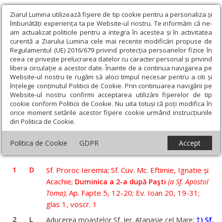
Ziarul Lumina utilizează fişiere de tip cookie pentru a personaliza și
îmbunătăți experiența ta pe Website-ul nostru. Te informăm că ne-
am actualizat politicile pentru a integra în acestea și în activitatea
curentă a Ziarului Lumina cele mai recente modificări propuse de
Regulamentul (UE) 2016/679 privind protecția persoanelor fizice în
ceea ce privește prelucrarea datelor cu caracter personal și privind
libera circulație a acestor date. Înainte de a continua navigarea pe
Website-ul nostru te rugăm să aloci timpul necesar pentru a citi și
Ziarul Lumina
›
Teologie și spiritualitate
›
Sinaxar
›
înțelege conținutul Politicii de Cookie. Prin continuarea navigării pe
Website-ul nostru confirmi acceptarea utilizării fişierelor de tip
cookie conform Politicii de Cookie. Nu uita totuși că poți modifica în
orice moment setările acestor fişiere cookie urmând instrucțiunile
‹
›
Mai
din Politica de Cookie.
2022
Politica de Cookie
GDPR
Accept
1
D
Sf. Proroc Ieremia; Sf. Cuv. Mc. Eftimie, Ignatie și
Acachie;
Duminica a 2-a după Paşti
(a Sf. Apostol
; Ap. Fapte 5, 12-20; Ev. Ioan 20, 19-31;
Toma)
glas 1, voscr. 1
2
L
†) Sf.
Aducerea moaştelor Sf. Ier. Atanasie cel Mare;