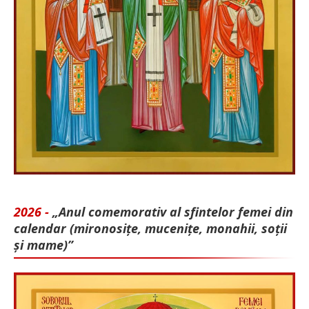
2026 -
„Anul comemorativ al sfintelor femei din
calendar (mironosițe, mu­cenițe, monahii, soții
și mame)”