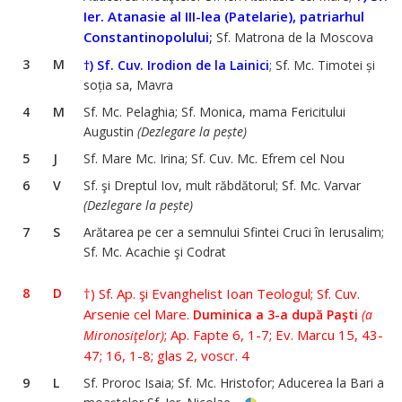
Ier. Atanasie al III-lea (Patelarie), patriarhul
Constantinopolului
;
Sf. Matrona de la Moscova
3
M
†)
Sf. Cuv. Irodion de la Lainici
; Sf. Mc. Timotei și
soția sa, Mavra
4
M
Sf. Mc. Pelaghia; Sf. Monica, mama Fericitului
Augustin
(Dezlegare la pește)
5
J
Sf. Mare Mc. Irina; Sf. Cuv. Mc. Efrem cel Nou
6
V
Sf. şi Dreptul Iov, mult răbdătorul; Sf. Mc. Varvar
(Dezlegare la pește)
7
S
Arătarea pe cer a semnului Sfintei Cruci în Ierusalim;
Sf. Mc. Acachie şi Codrat
8
D
†) Sf. Ap. şi Evanghelist Ioan Teologul; Sf. Cuv.
Arsenie cel Mare.
Duminica a 3-a după Paşti
(a
; Ap. Fapte 6, 1-7; Ev. Marcu 15, 43-
Mironosiţelor)
47; 16, 1-8; glas 2, voscr. 4
9
L
Sf. Proroc Isaia; Sf. Mc. Hristofor; Aducerea la Bari a