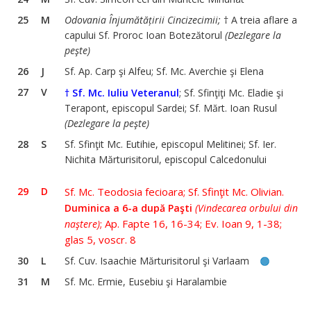
25
M
Odovania Înjumătățirii Cincizecimii;
† A treia aflare a
capului Sf. Proroc Ioan Botezătorul
(Dezlegare la
peşte)
26
J
Sf. Ap. Carp şi Alfeu; Sf. Mc. Averchie şi Elena
27
V
† Sf. Mc. Iuliu Veteranul
; Sf. Sfinţiţi Mc. Eladie şi
Terapont, episcopul Sardei; Sf. Mărt. Ioan Rusul
(Dezlegare la peşte)
28
S
Sf. Sfinţit Mc. Eutihie, episcopul Melitinei; Sf. Ier.
Nichita Mărturisitorul, episcopul Calcedonului
29
D
Sf. Mc. Teodosia fecioara; Sf. Sfinţit Mc. Olivian.
Duminica a 6-a după Paşti
(Vindecarea orbului din
; Ap. Fapte 16, 16-34; Ev. Ioan 9, 1-38;
naştere)
glas 5, voscr. 8
30
L
Sf. Cuv. Isaachie Mărturisitorul şi Varlaam
31
M
Sf. Mc. Ermie, Eusebiu şi Haralambie