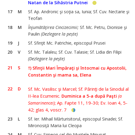
Natan de la Sihăstria Putnei
17
M
Sf. Ap. Andronic şi soţia sa, Iunia; Sf. Cuv. Nectarie şi
Teofan
18
M
Înjumătăţirea Cincizecimii;
Sf. Mc. Petru, Dionisie şi
Paulin
(Dezlegare la pește)
19
J
Sf. Sfinţit Mc. Patrichie, episcopul Prusei
20
V
Sf. Mc. Talaleu; Sf. Cuv. Talasie; Sf. Lidia din Filipi
(Dezlegare la peşte)
21
S
†) Sfinţii Mari Împăraţi şi întocmai cu Apostolii,
Constantin şi mama sa, Elena
22
D
Sf. Mc. Vasilisc şi Marcel; Sf. Părinţi de la Sinodul al
II-lea Ecumenic.
Duminica a 5-a după Paşti
(a
; Ap. Fapte 11, 19-30; Ev. Ioan 4, 5-
Samarinencei)
42; glas 4, voscr. 7
23
L
Sf. Ier. Mihail Mărturisitorul, episcopul Sinadei; Sf.
Mironosiţă Maria lui Cleopa
24
M
Sf. Cuv. Simeon cel din Muntele Minunat