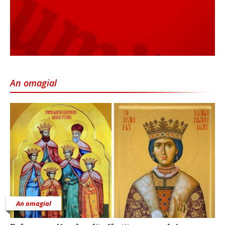
An omagial
An omagial