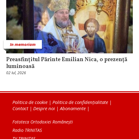
In memoriam
Preasfințitul Părinte Emilian Nica, o prezență
luminoasă
02 Iul, 2026
Politica de cookie
|
Politica de confidențialitate
|
Contact
|
Despre noi
|
Abonamente
|
Fototeca Ortodoxiei Românești
Radio TRINITAS
TV TRINITAS