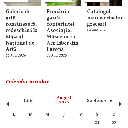
Galeria de
România,
Catalogul
artă
gazda
manuscriselor
românească,
conferinței
grecești
redeschisă la
Asociației
04 Aug, 2026
Muzeul
Muzeelor în
Național de
Aer Liber din
Artă
Europa
05 Aug, 2026
03 Aug, 2026
Calendar ortodox
‹
›
August
Iulie
Septembrie
O
2026
L
M
M
J
V
S
D
01
02