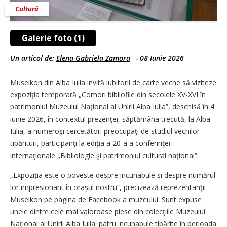
Cultură
Galerie foto (1)
Un articol de:
Elena Gabriela Zamora
-
08 Iunie 2026
Museikon din Alba Iulia invită iubitorii de carte veche să viziteze
expoziţia temporară „Comori bibliofile din secolele XV-XVI în
patrimoniul Muzeului Naţional al Unirii Alba Iulia”, deschisă în 4
iunie 2026, în contextul prezenţei, săptămâna trecută, la Alba
Iulia, a numeroşi cercetători preocupaţi de studiul vechilor
tipărituri, participanţi la ediţia a 20-a a conferinţei
internaţionale „Bibliologie şi patrimoniul cultural naţional”.
„Expoziția este o poveste despre incunabule și despre numărul
lor impresionant în orașul nostru”, precizează reprezentanţii
Museikon pe pagina de Facebook a muzeului. Sunt expuse
unele dintre cele mai valoroase piese din colecţiile Muzeului
Naţional al Unirii Alba Iulia: patru incunabule tipărite în perioada