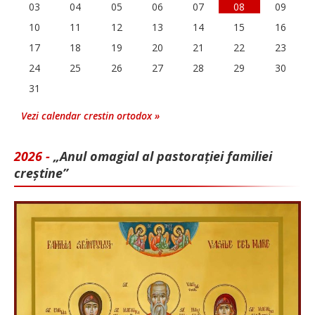
03
04
05
06
07
08
09
10
11
12
13
14
15
16
17
18
19
20
21
22
23
24
25
26
27
28
29
30
31
Vezi calendar crestin ortodox »
2026 -
„Anul omagial al pastorației familiei
creștine”