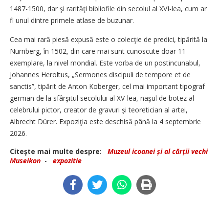
1487-1500, dar şi rarităţi bibliofile din secolul al XVI-lea, cum ar
fi unul dintre primele atlase de buzunar.
Cea mai rară piesă expusă este o colecţie de predici, tipărită la
Nurnberg, în 1502, din care mai sunt cunoscute doar 11
exemplare, la nivel mondial. Este vorba de un postincunabul,
Johannes Heroltus, „Sermones discipuli de tempore et de
sanctis”, tipărit de Anton Koberger, cel mai important tipograf
german de la sfârşitul secolului al XV-lea, naşul de botez al
celebrului pictor, creator de gravuri și teoretician al artei,
Albrecht Dürer. Expoziţia este deschisă până la 4 septembrie
2026.
Citeşte mai multe despre:
Muzeul icoanei și al cărții vechi
Museikon
-
expozitie