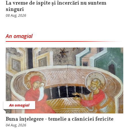
La vreme de ispite și încercări nu suntem
singuri
08 Aug, 2026
An omagial
An omagial
Buna înțelegere - temelie a căsniciei fericite
04 Aug, 2026