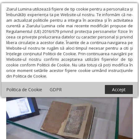
Ziarul Lumina utilizează fişiere de tip cookie pentru a personaliza și
îmbunătăți experiența ta pe Website-ul nostru. Te informăm că ne-
am actualizat politicile pentru a integra în acestea și în activitatea
curentă a Ziarului Lumina cele mai recente modificări propuse de
Regulamentul (UE) 2016/679 privind protecția persoanelor fizice în
ceea ce privește prelucrarea datelor cu caracter personal și privind
libera circulație a acestor date. Înainte de a continua navigarea pe
Website-ul nostru te rugăm să aloci timpul necesar pentru a citi și
Ziarul Lumina
›
Educaţie și Cultură
›
Cultură
›
Comori bibliofile la
înțelege conținutul Politicii de Cookie. Prin continuarea navigării pe
Museikon
Website-ul nostru confirmi acceptarea utilizării fişierelor de tip
cookie conform Politicii de Cookie. Nu uita totuși că poți modifica în
Comori bibliofile la Museikon
orice moment setările acestor fişiere cookie urmând instrucțiunile
din Politica de Cookie.
Politica de Cookie
GDPR
Accept