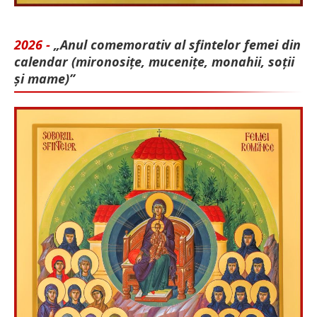
2026 -
„Anul comemorativ al sfintelor femei din
calendar (mironosițe, mu­cenițe, monahii, soții
și mame)”