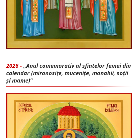
2026 -
„Anul comemorativ al sfintelor femei din
calendar (mironosițe, mu­cenițe, monahii, soții
și mame)”