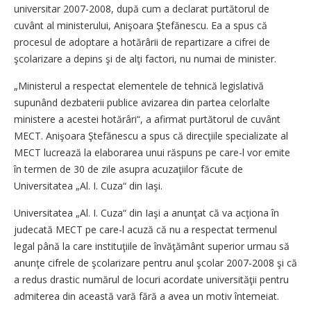
universitar 2007-2008, după cum a declarat purtătorul de
cuvânt al ministerului, Anişoara Ştefănescu. Ea a spus că
procesul de adoptare a hotărârii de repartizare a cifrei de
şcolarizare a depins şi de alţi factori, nu numai de minister.
„Ministerul a respectat elementele de tehnică legislativă
supunând dezbaterii publice avizarea din partea celorlalte
ministere a acestei hotărâri“, a afirmat purtătorul de cuvânt
MECT. Anişoara Ştefănescu a spus că direcţiile specializate al
MECT lucrează la elaborarea unui răspuns pe care-l vor emite
în termen de 30 de zile asupra acuzaţiilor făcute de
Universitatea „Al. I. Cuza“ din Iaşi.
Universitatea „Al. I. Cuza“ din Iaşi a anunţat că va acţiona în
judecată MECT pe care-l acuză că nu a respectat termenul
legal până la care instituţiile de învăţământ superior urmau să
anunţe cifrele de şcolarizare pentru anul şcolar 2007-2008 şi că
a redus drastic numărul de locuri acordate universităţii pentru
admiterea din această vară fără a avea un motiv întemeiat.