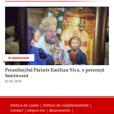
In memoriam
Preasfințitul Părinte Emilian Nica, o prezență
luminoasă
02 Iul, 2026
Politica de cookie
|
Politica de confidențialitate
|
Contact
|
Despre noi
|
Abonamente
|