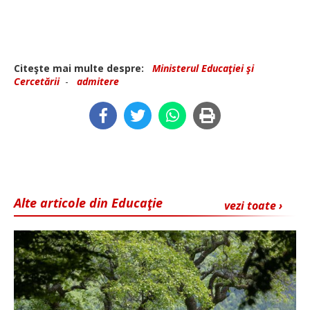
Citeşte mai multe despre:
Ministerul Educaţiei şi
Cercetării
-
admitere
Alte articole din Educaţie
vezi toate ›