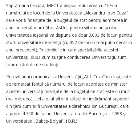
Săptămâna trecută, MECT a dispus reducerea cu 10% a
numărului de locuri de la Universitatea „Alexandru Ioan Cuza“
care vor fi finanţate de la bugetul de stat pentru admiterea în
anul universitar următor. Astfel, pentru viitorul an şcolar,
universitatea ieşeană va dispune de doar 3.003 de locuri pentru
studii universitare de licenţă (cu 352 de locuri mai puţin decât în
anul precedent), în condiţiile în care specializările acestei
Universităţi, după cum susţine conducerea Universităţii, sunt
foarte căutate de studenţi.
Potrivit unui comunicat al Universităţii „Al. I. Cuza“ din Iaşi, este
de remarcat faptul că numărul de locuri acordate de minister
acestei universităţi finanţate de la bugetul de stat este cu mult
mai mic decât cel alocat altor instituţii de învăţământ superior
din ţară cum ar fi Universitatea Politehnică din Bucureşti, care
a primit 4.750 de locuri, Universitatea din Bucureşti - 4.093 şi
Universitatea „Babeş-Bolyai“.
(O.R.)