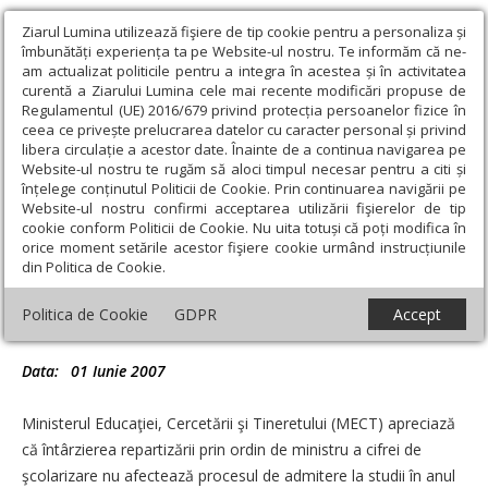
Ziarul Lumina utilizează fişiere de tip cookie pentru a personaliza și
îmbunătăți experiența ta pe Website-ul nostru. Te informăm că ne-
am actualizat politicile pentru a integra în acestea și în activitatea
curentă a Ziarului Lumina cele mai recente modificări propuse de
Regulamentul (UE) 2016/679 privind protecția persoanelor fizice în
ceea ce privește prelucrarea datelor cu caracter personal și privind
libera circulație a acestor date. Înainte de a continua navigarea pe
Website-ul nostru te rugăm să aloci timpul necesar pentru a citi și
Ziarul Lumina
›
Educaţie și Cultură
›
Educaţie
›
Ministerul
înțelege conținutul Politicii de Cookie. Prin continuarea navigării pe
Educaţiei se disculpă pentru întârzierea repartizării locurilor la
Website-ul nostru confirmi acceptarea utilizării fişierelor de tip
admitere
cookie conform Politicii de Cookie. Nu uita totuși că poți modifica în
orice moment setările acestor fişiere cookie urmând instrucțiunile
Ministerul Educaţiei se disculpă pentru
din Politica de Cookie.
întârzierea repartizării locurilor la
Politica de Cookie
GDPR
Accept
admitere
Data:
01 Iunie 2007
Ministerul Educaţiei, Cercetării şi Tineretului (MECT) apreciază
că întârzierea repartizării prin ordin de ministru a cifrei de
şcolarizare nu afectează procesul de admitere la studii în anul