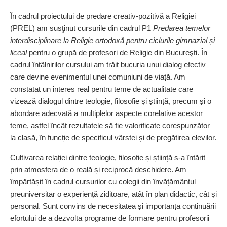
În cadrul proiectului de predare creativ‑pozitivă a Religiei
(PREL) am susţinut cursurile din cadrul P1
Predarea temelor
interdisciplinare la Religie ortodoxă pentru ciclurile gimnazial și
liceal
pentru o grupă de profesori de Religie din Bucureşti. În
cadrul întâlnirilor cursului am trăit bucuria unui dialog efectiv
care devine evenimentul unei comuniuni de viață. Am
constatat un interes real pentru teme de actualitate care
vizează dialogul dintre teologie, filosofie și știință, precum și o
abordare adecvată a multiplelor aspecte corelative acestor
teme, astfel încât rezultatele să fie valorificate corespunzător
la clasă, în funcție de specificul vârstei și de pregătirea elevilor.
Cultivarea relației dintre teologie, filosofie și știință s‑a întărit
prin atmosfera de o reală și reciprocă deschidere. Am
împărtășit în cadrul cursurilor cu colegii din învățământul
preuniversitar o experiență ziditoare, atât în plan didactic, cât și
personal. Sunt convins de necesitatea și importanța continuării
efortului de a dezvolta programe de formare pentru profesorii