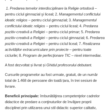
1. Predarea temelor interdisciplinare la Religie ortodoxă
–
pentru ciclul gimnazial şi liceal; 2.
Managementul conflictului
ideatic religios
– pentru ciclul gimnazial; 3.
Managementul
conflictului ideatic religios
– pentru ciclul liceal; 4.
Predarea
pozitiv‑creativă a Religiei
– pentru ciclul primar; 5.
Predarea
pozitiv‑creativă a Religiei
– pentru ciclul gimnazial; 6.
Predarea
pozi­tiv‑creativă a Religiei
– pentru ciclul liceal; 7.
Realizarea
activităților extracurriculare prin proiecte
– pentru toate
ciclurile; 8.
Program de perfecţionare TIC
– nivel intermediar.
A fost dezvoltat și livrat și
Ghidul profesorului debutant.
Cursurile programelor au fost urmate, gratuit, de un număr
total de 1.468 de persoane din toată țara, în trei sesiuni de
livrare.
Beneficii principale:
îmbunătăţirea competenţelor cadrelor
didactice de predare a conţinuturilor de învăţare proprii
disciplinei prin utilizarea unui stil didactic superior calitativ,