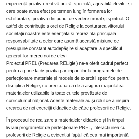
experiență pozitiv-creativă unică, specială, agreabilă elevilor și
care poate avea efect pe termen lung în formarea lor
echilibrată și pozitivă din punct de vedere moral și spiritual. O
astfel de contribuție a orei de Religie la conturarea viitorului
societății noastre este esențială și reprezintă principala
responsabilitate a celor care asu­mă această misiune ce
presupune constant autodepășire și adaptare la spe­­cificul
generațiilor mereu noi de elevi.
Proiectul PREL (Predarea RELigiei) ne-a oferit cadrul perfect
pentru a pune la dispoziția participanților la programele de
perfecționare materiale și modele de exerciții specifice pentru
disciplina Religie, cu preocuparea de a asigura majoritatea
materialelor utilizabile la toate cultele prevăzute de
curriculumul național. Aceste mate­riale au și rolul de a inspira
crearea de noi exerciții didactice de către profesorii de Religie.
În procesul de realizare a mate­rialelor didactice și în timpul
livrării programelor de perfecționare PREL, interacțiunea cu
profesorii de Religie a evidențiat faptul că cea mai im­portantă