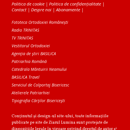
Politica de cookie
|
Politica de confidențialitate
|
Contact
|
Despre noi
|
Abonamente
|
Fototeca Ortodoxiei Românești
Radio TRINITAS
TV TRINITAS
Vestitorul Ortodoxiei
Agenţia de ştiri BASILICA
Patriarhia Română
Catedrala Mântuirii Neamului
BASILICA Travel
Serviciul de Colportaj Bisericesc
Atelierele Patriarhiei
Tipografia Cărţilor Bisericeşti
Conținutul și design-ul site-ului, toate informaţiile
publicate pe site de Ziarul Lumina sunt protejate de
dispoziţiile legale în vigoare privind dreptul de autor şi