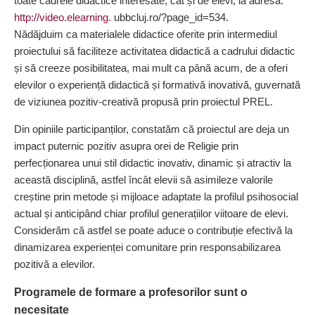
toate cadrele didactice interesate, cât și de elevi, la adresa:
http://video.elearning.
ubbcluj.ro/?page_id=534.
Nădăjduim ca materialele didactice oferite prin intermediul
proiectului să faciliteze activitatea didactică a cadrului didactic
și să creeze posibilitatea, mai mult ca până acum, de a oferi
elevilor o experiență didactică și formativă inovativă, guvernată
de viziunea pozitiv-creativă propusă prin proiectul PREL.
Din opiniile participanților, constatăm că proiectul are deja un
impact puternic pozitiv asupra orei de Religie prin
perfecționarea unui stil didactic inovativ, dinamic și atractiv la
această disciplină, astfel încât elevii să asimileze valorile
creștine prin metode și mijloace adaptate la profilul psihosocial
actual și anticipând chiar profilul generațiilor viitoare de elevi.
Considerăm că astfel se poate aduce o contribuție efectivă la
dinamizarea experienței comunitare prin responsabilizarea
pozitivă a elevilor.
Programele de formare a profesorilor sunt o
necesitate