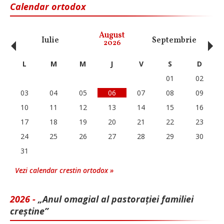
Calendar ortodox
‹
›
August
Iulie
Septembrie
O
2026
L
M
M
J
V
S
D
01
02
03
04
05
06
07
08
09
10
11
12
13
14
15
16
17
18
19
20
21
22
23
24
25
26
27
28
29
30
31
Vezi calendar crestin ortodox »
2026 -
„Anul omagial al pastorației familiei
creștine”