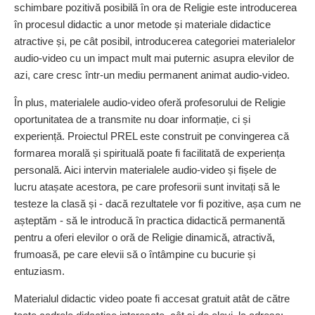
schimbare pozitivă posibilă în ora de Religie este introducerea
în procesul didactic a unor metode și materiale didactice
atractive și, pe cât posibil, introducerea categoriei materialelor
audio-video cu un impact mult mai puternic asupra elevilor de
azi, care cresc într-un mediu permanent animat audio-video.
În plus, materialele audio-video oferă profesorului de Religie
oportunitatea de a transmite nu doar informație, ci și
experiență. Proiectul PREL este construit pe convingerea că
formarea morală și spirituală poate fi facilitată de experiența
personală. Aici intervin materialele audio-video și fișele de
lucru atașate acestora, pe care profesorii sunt invitați să le
testeze la clasă și - dacă rezultatele vor fi pozitive, așa cum ne
așteptăm - să le introducă în practica didactică permanentă
pentru a oferi elevilor o oră de Religie dinamică, atractivă,
frumoasă, pe care elevii să o întâmpine cu bucurie și
entuziasm.
Materialul didactic video poate fi accesat gratuit atât de către