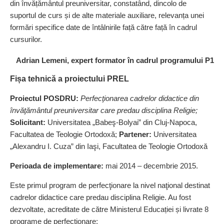
din învățământul preuniversitar, constatând, dincolo de
suportul de curs și de alte materiale auxiliare, relevanța unei
formări specifice date de întâlnirile față către față în cadrul
cursurilor.
Adrian Lemeni, expert formator în cadrul programului P1
Fișa tehnică a proiectului PREL
Proiectul POSDRU:
Perfecţionarea cadrelor didactice din
învăţământul preuniversitar care predau disciplina Religie;
Solicitant:
Universitatea „Babeş‑Bolyai” din Cluj‑Napoca,
Facultatea de Teologie Ortodoxă;
Partener:
Universitatea
„
Alexandru I. Cuza” din Iaşi, Facultatea de Teologie Ortodoxă
Perioada de implementare:
mai 2014 – decembrie 2015.
Este primul program de perfecţionare la nivel naţional destinat
cadrelor didactice care predau disciplina Religie. Au fost
dezvoltate, acreditate de către Ministerul Educației și livrate 8
programe de perfecţionare: