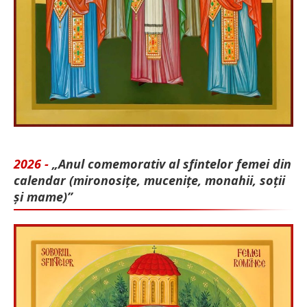
2026 -
„Anul comemorativ al sfintelor femei din
calendar (mironosițe, mu­cenițe, monahii, soții
și mame)”