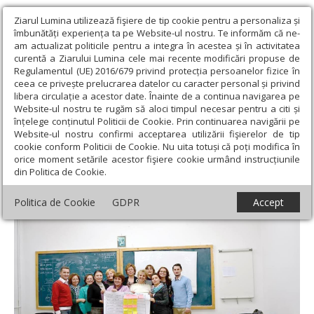
Ziarul Lumina utilizează fişiere de tip cookie pentru a personaliza și
îmbunătăți experiența ta pe Website-ul nostru. Te informăm că ne-
am actualizat politicile pentru a integra în acestea și în activitatea
curentă a Ziarului Lumina cele mai recente modificări propuse de
Regulamentul (UE) 2016/679 privind protecția persoanelor fizice în
ceea ce privește prelucrarea datelor cu caracter personal și privind
libera circulație a acestor date. Înainte de a continua navigarea pe
Website-ul nostru te rugăm să aloci timpul necesar pentru a citi și
Ziarul Lumina
›
Educaţie și Cultură
›
Educaţie
›
O viziune
înțelege conținutul Politicii de Cookie. Prin continuarea navigării pe
pozitiv-creativă
Website-ul nostru confirmi acceptarea utilizării fişierelor de tip
cookie conform Politicii de Cookie. Nu uita totuși că poți modifica în
O viziune pozitiv-creativă
orice moment setările acestor fişiere cookie urmând instrucțiunile
din Politica de Cookie.
Politica de Cookie
GDPR
Accept