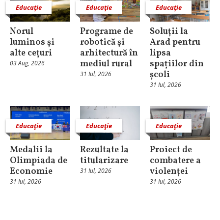
Educaţie
Educaţie
Educaţie
Norul
Programe de
Soluții la
luminos și
robotică şi
Arad pentru
alte cețuri
arhitectură în
lipsa
mediul rural
spațiilor din
03 Aug, 2026
școli
31 Iul, 2026
31 Iul, 2026
Educaţie
Educaţie
Educaţie
Medalii la
Rezultate la
Proiect de
Olimpiada de
titularizare
combatere a
Economie
violenței
31 Iul, 2026
31 Iul, 2026
31 Iul, 2026