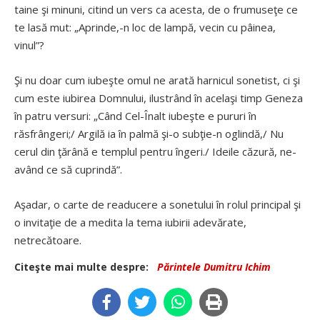
taine şi minuni, citind un vers ca acesta, de o frumuseţe ce
te lasă mut: „Aprinde,-n loc de lampă, vecin cu pâinea,
vinul”?
Şi nu doar cum iubeşte omul ne arată harnicul sonetist, ci şi
cum este iubirea Domnului, ilustrând în acelaşi timp Geneza
în patru versuri: „Când Cel-Înalt iubeşte e pururi în
răsfrângeri;/ Argilă ia în palmă şi-o subţie-n oglindă,/ Nu
cerul din ţărână e templul pentru îngeri./ Ideile căzură, ne-
având ce să cuprindă”.
Aşadar, o carte de readucere a sonetului în rolul principal şi
o invitaţie de a medita la tema iubirii adevărate,
netrecătoare.
Citeşte mai multe despre:
Părintele Dumitru Ichim