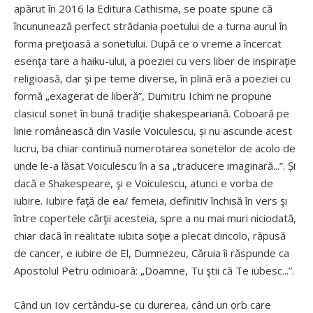
apărut în 2016 la Editura Cathisma, se poate spune că
încununează perfect strădania poetului de a turna aurul în
forma preţioasă a sonetului. După ce o vreme a încercat
esenţa tare a haiku-ului, a poeziei cu vers liber de inspiraţie
religioasă, dar şi pe teme diverse, în plină eră a poeziei cu
formă „exagerat de liberă”, Dumitru Ichim ne propune
clasicul sonet în bună tradiţie shakespeariană. Coboară pe
linie românească din Vasile Voiculescu, și nu ascunde acest
lucru, ba chiar continuă numerotarea sonetelor de acolo de
unde le-a lăsat Voiculescu în a sa „traducere imaginară...”. Și
dacă e Shakespeare, şi e Voiculescu, atunci e vorba de
iubire. Iubire faţă de ea/ femeia, definitiv închisă în vers şi
între copertele cărţii acesteia, spre a nu mai muri niciodată,
chiar dacă în realitate iubita soţie a plecat dincolo, răpusă
de cancer, e iubire de El, Dumnezeu, Căruia îi răspunde ca
Apostolul Petru odinioară: „Doamne, Tu ştii că Te iubesc...”.
Când un Iov certându-se cu durerea, când un orb care