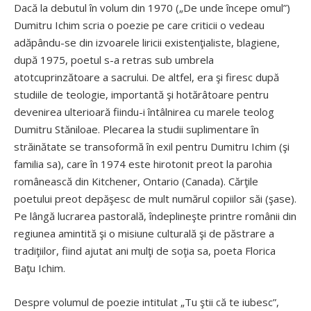
Dacă la debutul în volum din 1970 („De unde începe omul”)
Dumitru Ichim scria o poezie pe care criticii o vedeau
adăpându-se din izvoarele liricii existenţialiste, blagiene,
după 1975, poetul s-a retras sub umbrela
atotcuprinzătoare a sacrului. De altfel, era şi firesc după
studiile de teologie, importantă şi hotărâtoare pentru
devenirea ulterioară fiindu-i întâlnirea cu marele teolog
Dumitru Stăniloae. Plecarea la studii suplimentare în
străinătate se transoformă în exil pentru Dumitru Ichim (şi
familia sa), care în 1974 este hirotonit preot la parohia
românească din Kitchener, Ontario (Canada). Cărţile
poetului preot depăşesc de mult numărul copiilor săi (şase).
Pe lângă lucrarea pastorală, îndeplineşte printre românii din
regiunea amintită şi o misiune culturală şi de păstrare a
tradiţiilor, fiind ajutat ani mulţi de soţia sa, poeta Florica
Baţu Ichim.
Despre volumul de poezie intitulat „Tu ştii că te iubesc”,