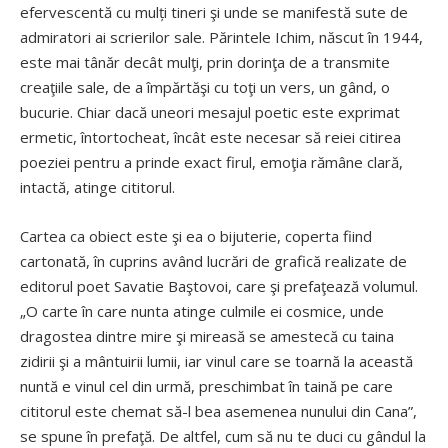
efervescentă cu mulți tineri şi unde se manifestă sute de
admiratori ai scrierilor sale. Părintele Ichim, născut în 1944,
este mai tânăr decât mulţi, prin dorinţa de a transmite
creaţiile sale, de a împărtăşi cu toţi un vers, un gând, o
bucurie. Chiar dacă uneori mesajul poetic este exprimat
ermetic, întortocheat, încât este necesar să reiei citirea
poeziei pentru a prinde exact firul, emoţia rămâne clară,
intactă, atinge cititorul.
Cartea ca obiect este şi ea o bijuterie, coperta fiind
cartonată, în cuprins având lucrări de grafică realizate de
editorul poet Savatie Baştovoi, care şi prefaţează volumul.
„O carte în care nunta atinge culmile ei cosmice, unde
dragostea dintre mire şi mireasă se amestecă cu taina
zidirii şi a mântuirii lumii, iar vinul care se toarnă la această
nuntă e vinul cel din urmă, preschimbat în taină pe care
cititorul este chemat să-l bea asemenea nunului din Cana”,
se spune în prefaţă. De altfel, cum să nu te duci cu gândul la