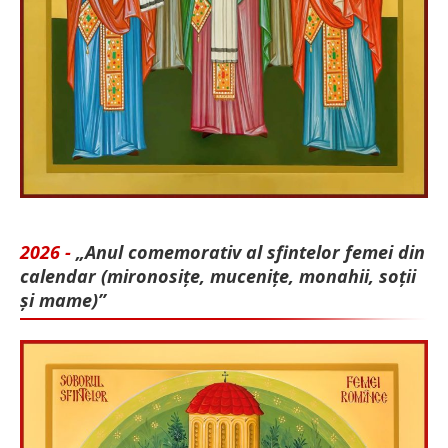
2026 -
„Anul comemorativ al sfintelor femei din
calendar (mironosițe, mu­cenițe, monahii, soții
și mame)”