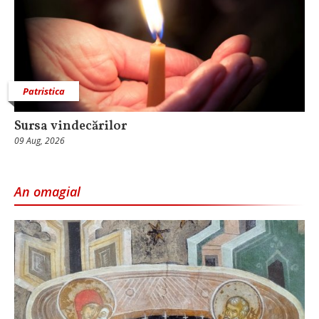
Patristica
Sursa vindecărilor
09 Aug, 2026
An omagial