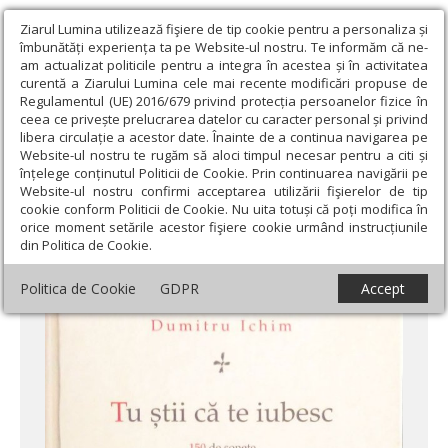
Ziarul Lumina utilizează fişiere de tip cookie pentru a personaliza și
îmbunătăți experiența ta pe Website-ul nostru. Te informăm că ne-
am actualizat politicile pentru a integra în acestea și în activitatea
curentă a Ziarului Lumina cele mai recente modificări propuse de
Regulamentul (UE) 2016/679 privind protecția persoanelor fizice în
ceea ce privește prelucrarea datelor cu caracter personal și privind
libera circulație a acestor date. Înainte de a continua navigarea pe
Website-ul nostru te rugăm să aloci timpul necesar pentru a citi și
Ziarul Lumina
›
Educaţie și Cultură
›
Lumina literară şi artistică
›
înțelege conținutul Politicii de Cookie. Prin continuarea navigării pe
Cărţile pe masă: În prelungirea lui Voiculescu
Website-ul nostru confirmi acceptarea utilizării fişierelor de tip
cookie conform Politicii de Cookie. Nu uita totuși că poți modifica în
Cărţile pe masă: În prelungirea lui
orice moment setările acestor fişiere cookie urmând instrucțiunile
din Politica de Cookie.
Voiculescu
Politica de Cookie
GDPR
Accept