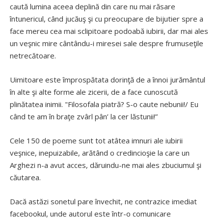
caută lumina aceea deplină din care nu mai răsare
întunericul, când jucăuş şi cu preocupare de bijutier spre a
face mereu cea mai sclipitoare podoabă iubirii, dar mai ales
un veşnic mire cântându-i miresei sale despre frumuseţile
netrecătoare.
Uimitoare este împrospătata dorinţă de a înnoi jurământul
în alte şi alte forme ale zicerii, de a face cunoscută
plinătatea inimii. "Filosofala piatră? S-o caute nebunii!/ Eu
când te am în braţe zvârl pân’ la cer lăstunii!”
Cele 150 de poeme sunt tot atâtea imnuri ale iubirii
veşnice, inepuizabile, arătând o credincioşie la care un
Arghezi n-a avut acces, dăruindu-ne mai ales zbuciumul şi
căutarea.
Dacă astăzi sonetul pare învechit, ne contrazice imediat
facebookul, unde autorul este într-o comunicare