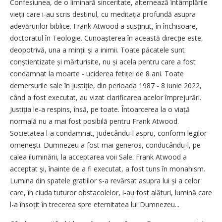
Confesiunea, de o liminară sinceritate, alternează întâmplările
vieții care i-au scris destinul, cu meditația profundă asupra
adevărurilor biblice. Frank Atwood a susținut, în închisoare,
doctoratul în Teologie. Cunoașterea în această direcție este,
deopotrivă, una a minții și a inimii. Toate păcatele sunt
conștientizate și mărturisite, nu și acela pentru care a fost
condamnat la moarte - uciderea fetiței de 8 ani. Toate
demersurile sale în justiție, din perioada 1987 - 8 iunie 2022,
când a fost executat, au vizat clarificarea acelor împrejurări.
Jus­tiția le-a respins, însă, pe toate. Întoarcerea la o viață
normală nu a mai fost posibilă pentru Frank Atwood.
Societatea l-a condamnat, judecându-l aspru, conform legilor
omenești. Dumnezeu a fost mai generos, conducându-l, pe
calea iluminării, la acceptarea voii Sale. Frank Atwood a
acceptat și, înainte de a fi executat, a fost tuns în monahism.
Lumina din spatele gratiilor s-a revărsat asupra lui și a celor
care, în ciuda tuturor obstacolelor, i-au fost alături, lumină care
l-a însoțit în trecerea spre eternitatea lui Dumnezeu...