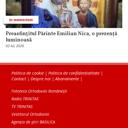
In memoriam
Preasfințitul Părinte Emilian Nica, o prezență
luminoasă
02 Iul, 2026
Politica de cookie
|
Politica de confidențialitate
|
Contact
|
Despre noi
|
Abonamente
|
Fototeca Ortodoxiei Românești
Radio TRINITAS
TV TRINITAS
Vestitorul Ortodoxiei
Agenţia de ştiri BASILICA