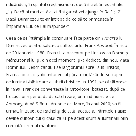
ridicându-i, în spiritul creștinismului, două întrebări esențiale:
„1). Dacă ai muri astăzi, ai fi sigur că vei ajunge în Rai? și 2).
Dacă Dumnezeu te-ar întreba de ce să te primească în
Împărăția Lui, ce I-ai răspunde?”
Ceea ce se întâmplă în continuare face parte din
lucrarea
lui
Dumnezeu pentru salvarea sufletului lui Frank Atwood. În ziua
de 20 ianuarie 1988, Frank L-a acceptat pe Hristos ca Domn și
Mântuitor al lui și, din acel moment, și-a dedicat, din nou, viața
Domnului. Deschizându-i-se larg drumul spre Iisus Hristos,
Frank a putut ieși din întunericul păcatului, lăsându-se cuprins
de lumina izbăvitoare a iubirii christice. În 1991, se căsătoresc;
în 1999, Frank se convertește la Ortodoxie, botezat, după ce
trecuse prin perioada de catehizare, primind numele de
Anthony, după Sfântul Antonie cel Mare, în anul 2000; va fi
urmat, în 2006, de Rachel și de tatăl acesteia. Părintele Paisie
devine duhovnicul și călăuza lui pe acest drum al iluminării prin
cre­dință, drumul mântuirii.