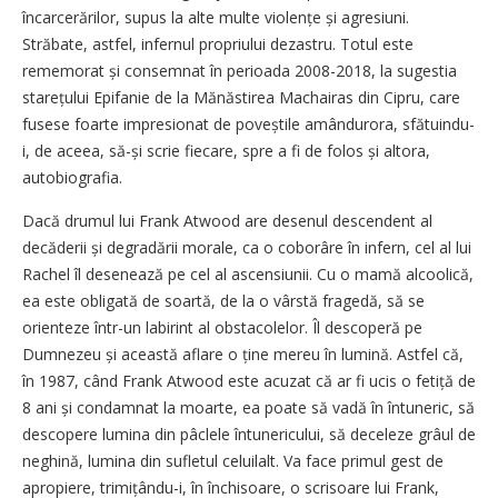
încarcerărilor, supus la alte multe violențe și agresiuni.
Străbate, astfel, infernul propriului dezastru. Totul este
rememorat și consemnat în perioada 2008-2018, la sugestia
starețului Epifanie de la Mănăstirea Machairas din Cipru, care
fusese foarte impresionat de poveștile amândurora, sfătuindu-
i, de aceea, să-și scrie fiecare, spre a fi de folos și altora,
autobiografia.
Dacă drumul lui Frank Atwood are desenul descendent al
decăderii și degradării morale, ca o coborâre în infern, cel al lui
Rachel îl dese­nează pe cel al ascensiunii. Cu o mamă alcoolică,
ea este obligată de soartă, de la o vârstă fragedă, să se
orienteze într-un labirint al obstacolelor. Îl descoperă pe
Dumnezeu și această aflare o ține mereu în lumină. Astfel că,
în 1987, când Frank Atwood este acuzat că ar fi ucis o fetiță de
8 ani și condamnat la moarte, ea poate să vadă în întuneric, să
descopere lumina din pâclele întunericului, să deceleze grâul de
neghină, lumina din sufletul celuilalt. Va face primul gest de
apropiere, trimițându-i, în închisoare, o scrisoare lui Frank,