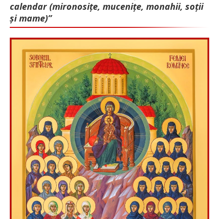
calendar (mironosițe, mu­cenițe, monahii, soții
și mame)”