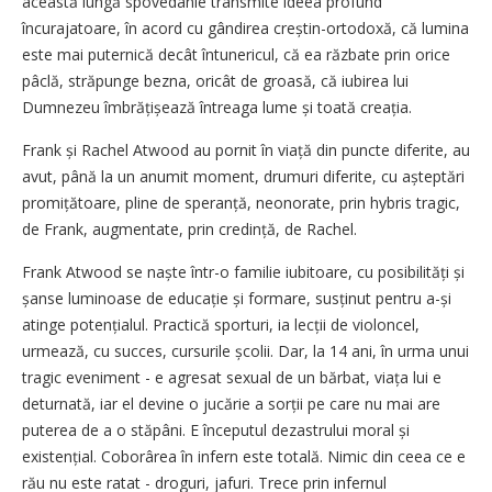
această lungă spovedanie transmite ideea profund
încurajatoare, în acord cu gândirea creștin-ortodoxă, că lumina
este mai puternică decât întunericul, că ea răzbate prin orice
pâclă, străpunge bezna, oricât de groasă, că iubirea lui
Dumnezeu îm­bră­ți­șează întreaga lume și toată crea­ția.
Frank și Rachel Atwood au pornit în viață din puncte diferite, au
avut, până la un anumit moment, drumuri diferite, cu așteptări
promi­țătoare, pline de speranță, neonorate, prin hybris tragic,
de Frank, augmentate, prin credință, de Rachel.
Frank Atwood se naște într-o familie iubitoare, cu posibilități și
șan­se luminoase de educație și formare, susținut pentru a-și
atinge potențialul. Practică sporturi, ia lec­­ții de violoncel,
urmează, cu succes, cursurile școlii. Dar, la 14 ani, în urma unui
tragic eveniment - e agresat sexual de un bărbat, viața lui e
deturnată, iar el devine o jucărie a sorții pe care nu mai are
puterea de a o stăpâni. E începutul dezastrului moral și
existențial. Coborârea în infern este totală. Nimic din ceea ce e
rău nu este ratat - dro­guri, jafuri. Trece prin infernul