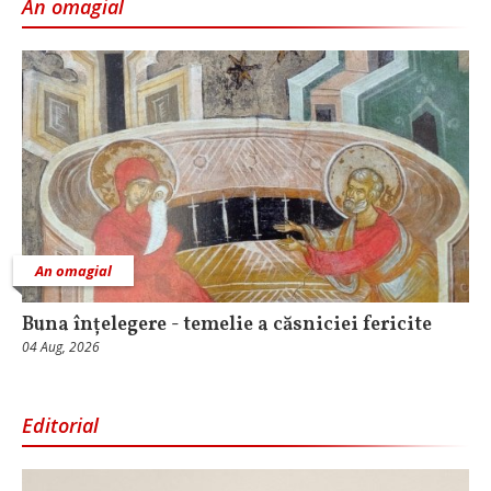
An omagial
An omagial
Buna înțelegere - temelie a căsniciei fericite
04 Aug, 2026
Editorial