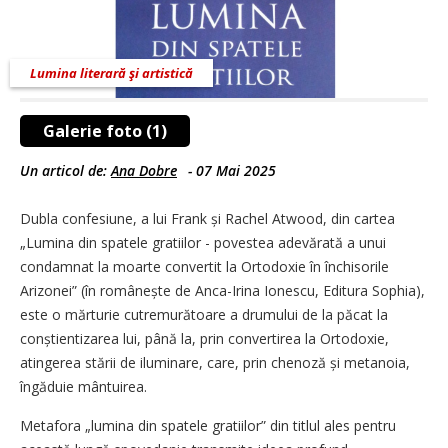
Lumina literară şi artistică
Galerie foto (1)
Un articol de:
Ana Dobre
-
07 Mai 2025
Dubla confesiune, a lui Frank și Rachel Atwood, din cartea
„Lumina din spatele gratiilor - povestea adevărată a unui
condamnat la moarte convertit la Ortodoxie în închisorile
Arizonei” (în românește de Anca-Irina Ionescu, Editura Sophia),
este o mărturie cutremu­rătoa­re a drumului de la păcat la
conști­en­tizarea lui, până la, prin convertirea la Ortodoxie,
atingerea stării de iluminare, care, prin chenoză și metanoia,
îngăduie mântuirea.
Metafora
„lumina din spatele gratiilor” din titlul ales pentru