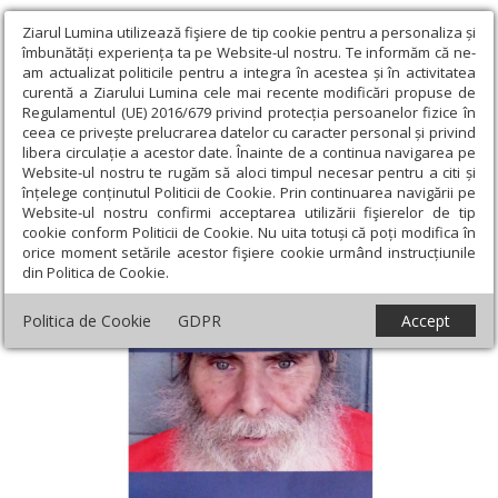
Ziarul Lumina utilizează fişiere de tip cookie pentru a personaliza și
îmbunătăți experiența ta pe Website-ul nostru. Te informăm că ne-
am actualizat politicile pentru a integra în acestea și în activitatea
curentă a Ziarului Lumina cele mai recente modificări propuse de
Regulamentul (UE) 2016/679 privind protecția persoanelor fizice în
ceea ce privește prelucrarea datelor cu caracter personal și privind
libera circulație a acestor date. Înainte de a continua navigarea pe
Website-ul nostru te rugăm să aloci timpul necesar pentru a citi și
Ziarul Lumina
›
Educaţie și Cultură
›
Lumina literară şi artistică
›
înțelege conținutul Politicii de Cookie. Prin continuarea navigării pe
De la păcat la revelația iubirii lui Dumnezeu
Website-ul nostru confirmi acceptarea utilizării fişierelor de tip
cookie conform Politicii de Cookie. Nu uita totuși că poți modifica în
De la păcat la revelația iubirii lui Dumnezeu
orice moment setările acestor fişiere cookie urmând instrucțiunile
din Politica de Cookie.
Politica de Cookie
GDPR
Accept