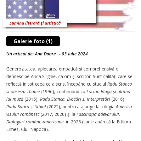
Lumina literară şi artistică
Galerie foto (1)
Un articol de:
Ana Dobre
-
03 Iulie 2024
Generozitatea, aplecarea empatică și comprehensivă o
definesc pe Anca Sîrghie, ca om și scriitor. Sunt calități care se
reflectă în tot ceea ce a scris, începând cu studiul
Radu Stanca
și obsesia Thaliei
(1996), continuând cu
Lucian Blaga și ultima
lui muză
(2015),
Radu Stanca. Evocări și interpretări
(2016),
Radu Sanca și Sibiul
(2022), pentru a ajunge la trilogia
America
visului românesc
(2017, 2020) și la
Fascinația adevărului.
Dialoguri româno-americane
, în 2023 (carte apărută la Editura
Limes, Cluj-Napoca).