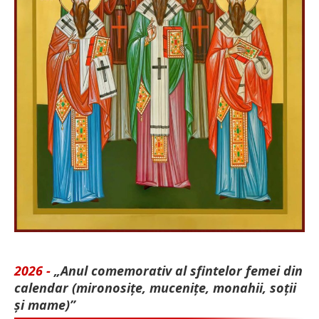
2026 -
„Anul comemorativ al sfintelor femei din
calendar (mironosițe, mu­cenițe, monahii, soții
și mame)”