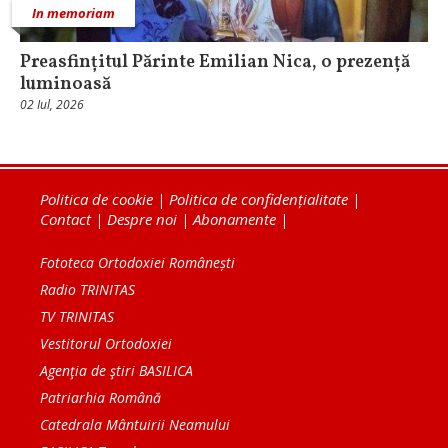
In memoriam
Preasfințitul Părinte Emilian Nica, o prezență
luminoasă
02 Iul, 2026
Politica de cookie
|
Politica de confidențialitate
|
Contact
|
Despre noi
|
Abonamente
|
Fototeca Ortodoxiei Românești
Radio TRINITAS
TV TRINITAS
Vestitorul Ortodoxiei
Agenţia de ştiri BASILICA
Patriarhia Română
Catedrala Mântuirii Neamului