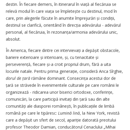
destin. În fiecare demers, în itinerarul în viață al fiecăruia se
relevă modul în care viața se împletește cu destinul, mod în
care, prin alegerile făcute în anumite împrejurări și condiții,
destinul se clarifică, orientând în direcția adevărului - adevărul
personal, al fiecăruia, în rezonanța/armonia adevărului unic,
absolut.
În America, fiecare dintre cei intervievați a depășit obstacole,
bariere exterioare și interioare, și, cu tenacitate și
perseverență, fiecare și-a croit propriul drum, fără a uita
locurile natale. Pentru prima generație, consideră Anca Sîrghie,
dorul de țară
rămâne dominant. Consecința acestui dor de
țară se străvede în evenimentele culturale pe care românii le
organizează - ridicarea unor biserici ortodoxe, conferințe,
comunicări, la care participă invitați din țară sau din alte
comunități ale diasporei românești, în publicațiile de limbă
română pe care le tipăresc:
Lumină lină
, la New York, revistă
care a depășit un sfert de secol, apariție datorată preotului
profesor Theodor Damian, conducătorul Cenaclului „Mihai