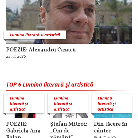
Lumina literară şi artistică
POEZIE: Alexandru Cazacu
23 Iul, 2026
TOP 6 Lumina literară şi artistică
Lumina
Lumina
Lumina
literară şi
literară şi
literară şi
artistică
artistică
artistică
POEZIE:
Ștefan Mitroi:
Din tăcere în
Gabriela Ana
„Om de
cântec
Balan
pământ”,
06 Aug, 2026