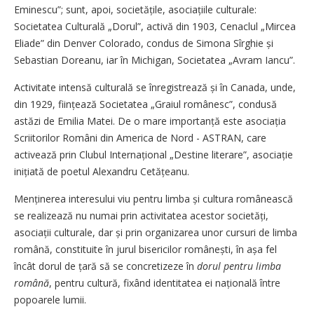
Eminescu”; sunt, apoi, societățile, asociațiile culturale:
Societatea Culturală „Dorul”, activă din 1903, Cenaclul „Mircea
Eliade” din Denver Colorado, condus de Simona Sîrghie și
Sebastian Doreanu, iar în Michigan, Societatea „Avram Iancu”.
Activitate intensă culturală se înregistrează și în Canada, unde,
din 1929, ființează Societatea „Graiul românesc”, condusă
astăzi de Emilia Matei. De o mare importanță este asociația
Scriitorilor Români din America de Nord - ASTRAN, care
activează prin Clubul Internațional „Destine literare”, asociație
inițiată de poetul Alexandru Cetățeanu.
Menținerea interesului viu pentru limba și cultura românească
se realizează nu numai prin activitatea acestor societăți,
asociații culturale, dar și prin organizarea unor cursuri de limba
română, constituite în jurul bisericilor românești, în așa fel
încât dorul de țară să se concretizeze în
dorul pentru limba
română
, pentru cultură, fixând identitatea ei națională între
popoarele lumii.