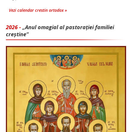
Vezi calendar crestin ortodox »
2026 -
„Anul omagial al pastorației familiei
creștine”