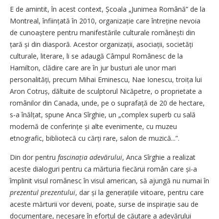
E de amintit, în acest context, Școala „Junimea Română” de la
Montreal, înființată în 2010, organizație care întreține nevoia
de cunoaștere pentru manifestările culturale românești din
țară și din diasporă. Acestor organizații, asociații, societăți
culturale, literare, li se adaugă Câmpul Românesc de la
Hamilton, clădire care are în jur busturi ale unor mari
personalități, precum Mihai Eminescu, Nae Ionescu, troița lui
Aron Cotruș, dăltuite de sculptorul Nicăpetre, o proprietate a
românilor din Canada, unde, pe o suprafață de 20 de hectare,
s-a înălțat, spune Anca Sîrghie, un „complex superb cu sală
modernă de conferințe și alte evenimente, cu muzeu
etnografic, bibliotecă cu cărți rare, salon de muzică...”.
Din dor pentru
fascinația adevărului
, Anca Sîrghie a realizat
aceste dialoguri pentru ca mărturia fiecărui român care și-a
împlinit visul românesc în visul american, să ajungă nu numai în
prezentul prezentului
, dar și la generațiile viitoare, pentru care
aceste mărturii vor deveni, poate, surse de inspirație sau de
documentare, necesare în efortul de căutare a adevărului