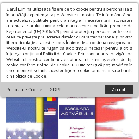
Ziarul Lumina utilizează fişiere de tip cookie pentru a personaliza și
îmbunătăți experiența ta pe Website-ul nostru. Te informăm că ne-
am actualizat politicile pentru a integra în acestea și în activitatea
curentă a Ziarului Lumina cele mai recente modificări propuse de
Regulamentul (UE) 2016/679 privind protecția persoanelor fizice în
ceea ce privește prelucrarea datelor cu caracter personal și privind
libera circulație a acestor date. Înainte de a continua navigarea pe
Website-ul nostru te rugăm să aloci timpul necesar pentru a citi și
Ziarul Lumina
›
Educaţie și Cultură
›
Lumina literară şi artistică
›
înțelege conținutul Politicii de Cookie. Prin continuarea navigării pe
Prezențe și permanențe românești
Website-ul nostru confirmi acceptarea utilizării fişierelor de tip
cookie conform Politicii de Cookie. Nu uita totuși că poți modifica în
Prezențe și permanențe românești
orice moment setările acestor fişiere cookie urmând instrucțiunile
din Politica de Cookie.
Politica de Cookie
GDPR
Accept