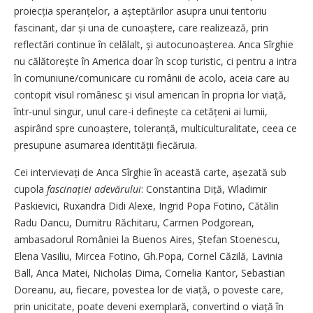
proiecția spe­ranțelor, a așteptărilor asupra unui teritoriu
fascinant, dar și una de cunoaștere, care realizează, prin
reflectări continue în celălalt, și autocunoașterea. Anca Sîrghie
nu călătorește în America doar în scop turistic, ci pentru a intra
în comuniune/comunicare cu românii de acolo, aceia care au
contopit visul românesc și visul american în propria lor viață,
într-unul singur, unul care-i definește ca cetățeni ai lumii,
aspirând spre cunoaștere, toleranță, multiculturalitate, ceea ce
presupune asumarea iden­tității fiecăruia.
Cei intervievați de Anca Sîrghie în această carte, așezată sub
cupola
fascinației adevărului
: Constantina Diță, Wladimir
Paskievici, Ruxandra Didi Alexe, Ingrid Popa Fotino, Cătălin
Radu Dancu, Dumitru Răchitaru, Carmen Podgorean,
ambasadorul României la Buenos Aires, Ștefan Stoenescu,
Elena Vasiliu, Mircea Fotino, Gh.Popa, Cornel Căzilă, Lavinia
Ball, Anca Matei, Nicholas Dima, Cornelia Kantor, Sebastian
Doreanu, au, fiecare, povestea lor de viață, o poveste care,
prin unicitate, poate deveni exemplară, convertind o viață în