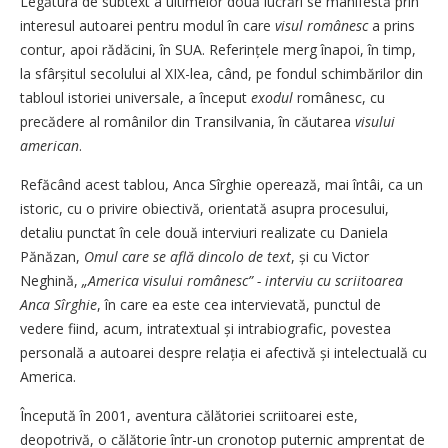
Legătura de subtext a ultimelor două lucrări se manifestă prin
interesul autoarei pentru modul în care
visul românesc
a prins
contur, apoi rădăcini, în SUA. Referințele merg înapoi, în timp,
la sfârșitul secolului al XIX-lea, când, pe fondul schimbărilor din
tabloul istoriei universale, a început
exodul
românesc, cu
precădere al românilor din Transilvania, în căutarea
visului
american
.
Refăcând acest tablou, Anca Sîrghie operează, mai întâi, ca un
istoric, cu o privire obiectivă, orientată asupra procesului,
detaliu punctat în cele două interviuri realizate cu Daniela
Pănăzan,
Omul care se află dincolo de text
, și cu Victor
Neghină,
„America visului românesc” - interviu cu scriitoarea
Anca Sîrghie
, în care ea este cea intervievată, punctul de
vedere fiind, acum, intratextual și intrabiografic, povestea
personală a autoarei despre relația ei afectivă și intelectuală cu
America.
Începută în 2001, aventura călătoriei scriitoarei este,
deopotrivă, o călătorie într-un cronotop puternic amprentat de