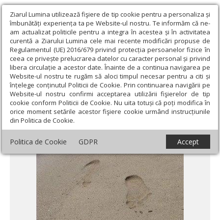
Ziarul Lumina utilizează fişiere de tip cookie pentru a personaliza și
îmbunătăți experiența ta pe Website-ul nostru. Te informăm că ne-
am actualizat politicile pentru a integra în acestea și în activitatea
curentă a Ziarului Lumina cele mai recente modificări propuse de
Regulamentul (UE) 2016/679 privind protecția persoanelor fizice în
ceea ce privește prelucrarea datelor cu caracter personal și privind
libera circulație a acestor date. Înainte de a continua navigarea pe
Website-ul nostru te rugăm să aloci timpul necesar pentru a citi și
Ziarul Lumina
›
Educaţie și Cultură
›
Pagina copiilor
›
Urmele lui
înțelege conținutul Politicii de Cookie. Prin continuarea navigării pe
Dumnezeu pe nisip
Website-ul nostru confirmi acceptarea utilizării fişierelor de tip
cookie conform Politicii de Cookie. Nu uita totuși că poți modifica în
Urmele lui Dumnezeu pe nisip
orice moment setările acestor fişiere cookie urmând instrucțiunile
din Politica de Cookie.
Politica de Cookie
GDPR
Accept