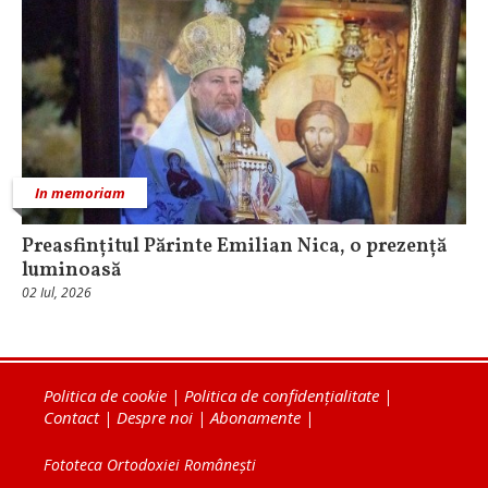
In memoriam
Preasfințitul Părinte Emilian Nica, o prezență
luminoasă
02 Iul, 2026
Politica de cookie
|
Politica de confidențialitate
|
Contact
|
Despre noi
|
Abonamente
|
Fototeca Ortodoxiei Românești