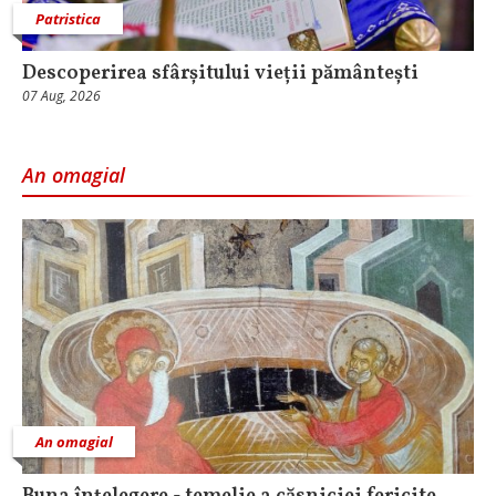
Patristica
Descoperirea sfârșitului vieții pământești
07 Aug, 2026
An omagial
An omagial