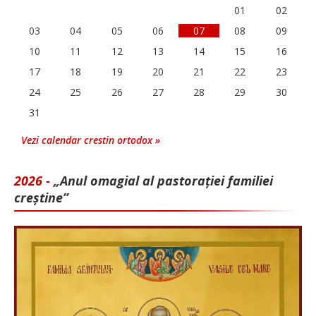
01
02
03
04
05
06
07
08
09
10
11
12
13
14
15
16
17
18
19
20
21
22
23
24
25
26
27
28
29
30
31
Vezi calendar crestin ortodox »
2026 -
„Anul omagial al pastorației familiei
creștine”