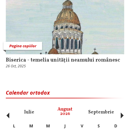
Pagina copiilor
Biserica - temelia unităţii neamului românesc
26 Oct, 2025
Calendar ortodox
‹
›
August
Iulie
Septembrie
O
2026
L
M
M
J
V
S
D