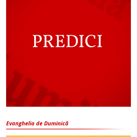
Evanghelia de Duminică