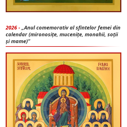
2026 -
„Anul comemorativ al sfintelor femei din
calendar (mironosițe, mu­cenițe, monahii, soții
și mame)”