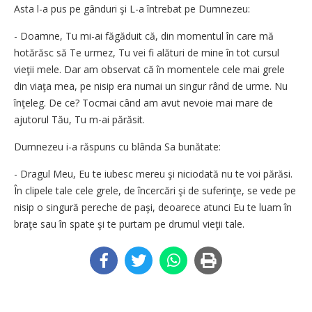
Asta l-a pus pe gânduri şi L-a întrebat pe Dumnezeu:
- Doamne, Tu mi-ai făgăduit că, din momentul în care mă
hotărăsc să Te urmez, Tu vei fi alături de mine în tot cursul
vieţii mele. Dar am observat că în momentele cele mai grele
din viaţa mea, pe nisip era numai un singur rând de urme. Nu
înţeleg. De ce? Tocmai când am avut nevoie mai mare de
ajutorul Tău, Tu m-ai părăsit.
Dumnezeu i-a răspuns cu blânda Sa bunătate:
- Dragul Meu, Eu te iubesc mereu şi niciodată nu te voi părăsi.
În clipele tale cele grele, de încercări şi de suferinţe, se vede pe
nisip o singură pereche de paşi, deoarece atunci Eu te luam în
braţe sau în spate şi te purtam pe drumul vieţii tale.