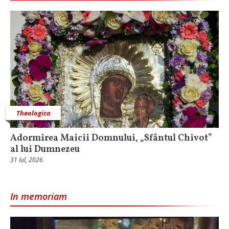
Theologica
Adormirea Maicii Domnului, „Sfântul Chivot”
al lui Dumnezeu
31 Iul, 2026
In memoriam