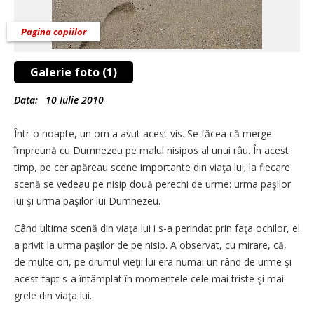
Pagina copiilor
Galerie foto (1)
Data:
10 Iulie 2010
Într-o noapte, un om a avut acest vis. Se făcea că merge
împreună cu Dumnezeu pe malul nisipos al unui râu. În acest
timp, pe cer apăreau scene importante din viaţa lui; la fiecare
scenă se vedeau pe nisip două perechi de urme: urma paşilor
lui şi urma paşilor lui Dumnezeu.
Când ultima scenă din viaţa lui i s-a perindat prin faţa ochilor, el
a privit la urma paşilor de pe nisip. A observat, cu mirare, că,
de multe ori, pe drumul vieţii lui era numai un rând de urme şi
acest fapt s-a întâmplat în momentele cele mai triste şi mai
grele din viaţa lui.