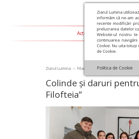
Ziarul Lumina utilizea
informăm că ne-am actu
recente modificări pr
prelucrarea datelor cu
Actualitate religioasă
T
Website-ul nostru te 
continuarea navigării 
Cookie. Nu uita totuși 
de Cookie.
Politica de Cookie
Ziarul Lumina
›
Filantropie
›
Colinde și daruri pe
Colinde și daruri pentr
Filofteia”
st
Septembrie
Octombrie
Noiembrie
Decembrie
Ianuar