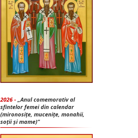
2026 -
„Anul comemorativ al
sfintelor femei din calendar
(mironosițe, mu­cenițe, monahii,
soții și mame)”