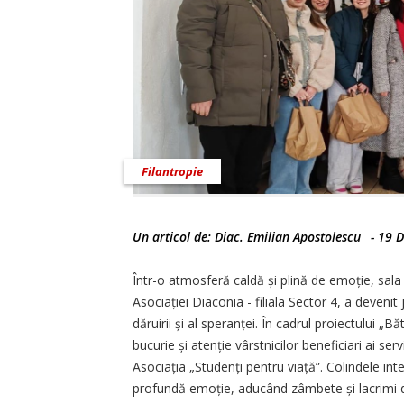
Filantropie
Un articol de:
Diac. Emilian Apostolescu
-
19 D
Într-o atmosferă caldă și plină de emoție, sala
Asociației Diaconia - filiala Sector 4, a devenit j
dăruirii și al speranței. În cadrul proiectului „
bucurie și atenție vârstnicilor beneficiari ai serv
Asociația „Studenți pentru viață”. Colindele in
profundă emoție, aducând zâmbete și lacrimi de