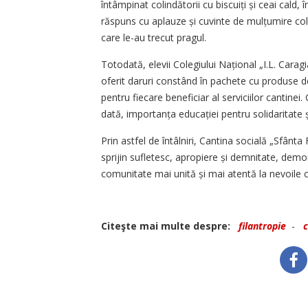
întâmpinat colindătorii cu biscuiți și ceai cald, 
răspuns cu aplauze și cuvinte de mulțumire coli
care le-au trecut pragul.
Totodată, elevii Colegiului Național „I.L. Cara
oferit daruri constând în pachete cu produse de
pentru fiecare beneficiar al serviciilor cantinei.
dată, importanța educației pentru solidaritate ș
Prin astfel de întâlniri, Cantina socială „Sfânta 
sprijin sufletesc, apropiere și demnitate, demo
comunitate mai unită și mai atentă la nevoile c
Citeşte mai multe despre:
filantropie
-
c