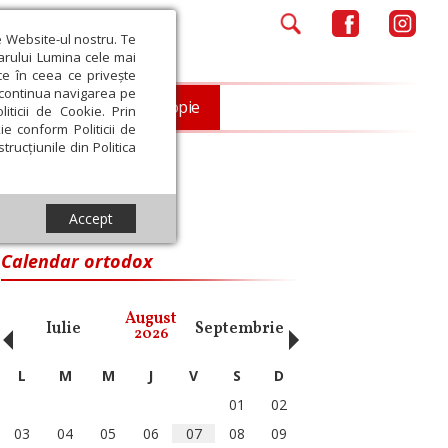
e Website-ul nostru. Te
iarului Lumina cele mai
ce în ceea ce privește
a continua navigarea pe
Opinii
Filantropie
iticii de Cookie. Prin
ie conform Politicii de
trucțiunile din Politica
Accept
Calendar ortodox
‹
›
August
Iulie
Septembrie
Octombrie
Noiembri
2026
L
M
M
J
V
S
D
01
02
03
04
05
06
07
08
09