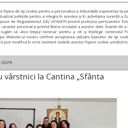
ză fişiere de tip cookie pentru a personaliza și îmbunătăți experiența ta p
alizat politicile pentru a integra în acestea și în activitatea curentă a Z
opuse de Regulamentul (UE) 2016/679 privind protecția persoanelor fizi
 caracter personal și privind libera circulație a acestor date. Înainte de 
eologie și spiritualitate
Educaţie și Cultură
Societate
rugăm să aloci timpul necesar pentru a citi și înțelege conținutul Pol
pe Website-ul nostru confirmi acceptarea utilizării fişierelor de tip cook
că poți modifica în orice moment setările acestor fişiere cookie urmând ins
GDPR
ntru vârstnici la Cantina „Sfânta Filofteia”
u vârstnici la Cantina „Sfânta
ie
Februarie
Martie
Aprilie
Mai
Iunie