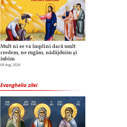
Mult ni se va împlini dacă mult
credem, ne rugăm, nădăjduim și
iubim
09 Aug, 2026
Evanghelia zilei