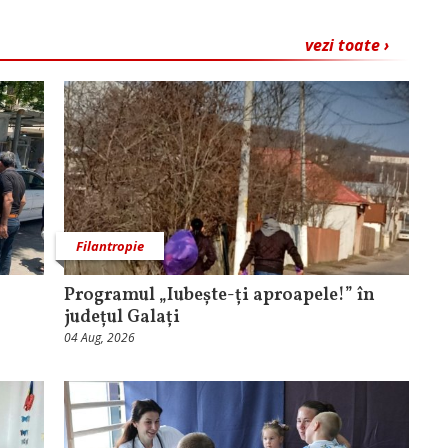
vezi toate ›
Filantropie
Programul „Iubește-ți aproapele!” în
județul Galați
04 Aug, 2026