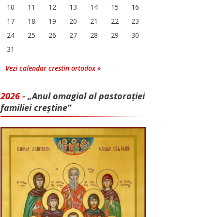
10
11
12
13
14
15
16
17
18
19
20
21
22
23
24
25
26
27
28
29
30
31
Vezi calendar crestin ortodox »
2026 -
„Anul omagial al pastorației
familiei creștine”