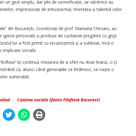
într-un gest simplu, dar plin de semnificație, iar vârstnicii au
ndelor, impresionați de entuziasmul, tinerețea și talentul celor
giale” din București, coordonați de prof. Manuela Chesaru, au
 igienă personală și produse de curățenie pregătite cu grijă
 Gestul lor a fost primit cu recunoștință și a subliniat, încă o
i implicare socială.
Filofteia” își continuă misiunea de a oferi nu doar hrană, ci și
nstrând că, atunci când generațiile se întâlnesc, se naște o
elor vulnerabili.
olind
-
Cantina sociala Sfanta Filofteia Bucuresti