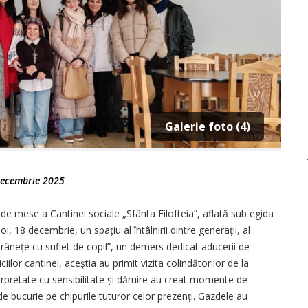
Galerie foto (4)
ecembrie 2025
 de mese a Cantinei sociale „Sfânta Filofteia”, aflată sub egida
oi, 18 decembrie, un spațiu al întâlnirii dintre generații, al
Bătrânețe cu suflet de copil”, un demers dedicat aducerii de
iciilor cantinei, aceștia au primit vizita colindătorilor de la
terpretate cu sensibilitate și dăruire au creat momente de
 bucurie pe chipurile tuturor celor prezenți. Gazdele au