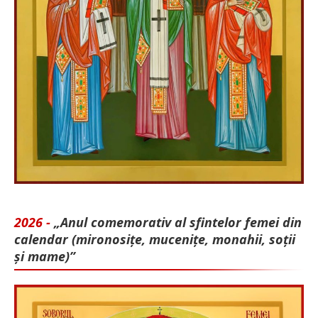
2026 -
„Anul comemorativ al sfintelor femei din
calendar (mironosițe, mu­cenițe, monahii, soții
și mame)”