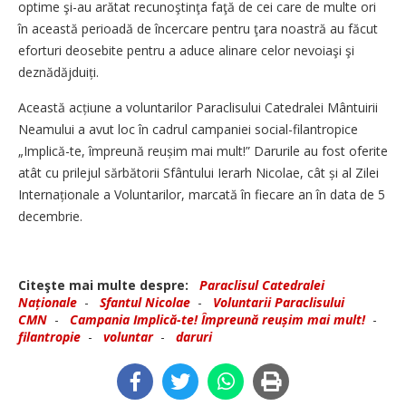
optime şi-au arătat recunoştinţa faţă de cei care de multe ori
în această perioadă de încercare pentru ţara noastră au făcut
eforturi deosebite pentru a aduce alinare celor nevoiaşi şi
deznădăjduiți.
Această acțiune a voluntarilor Paraclisului Catedralei Mântuirii
Neamului a avut loc în cadrul campaniei social-filantropice
„Implică-te, împreună reușim mai mult!” Darurile au fost oferite
atât cu prilejul sărbătorii Sfântului Ierarh Nicolae, cât și al Zilei
Internaționale a Voluntarilor, marcată în fiecare an în data de 5
decembrie.
Citeşte mai multe despre:
Paraclisul Catedralei
Naționale
-
Sfantul Nicolae
-
Voluntarii Paraclisului
CMN
-
Campania Implică-te! Împreună reușim mai mult!
-
filantropie
-
voluntar
-
daruri