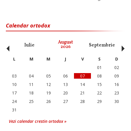
Calendar ortodox
‹
›
August
Iulie
Septembrie
O
2026
L
M
M
J
V
S
D
01
02
03
04
05
06
07
08
09
10
11
12
13
14
15
16
17
18
19
20
21
22
23
24
25
26
27
28
29
30
31
Vezi calendar crestin ortodox »