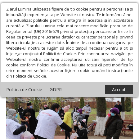
Ziarul Lumina utilizează fişiere de tip cookie pentru a personaliza și
îmbunătăți experiența ta pe Website-ul nostru. Te informăm că ne-
am actualizat politicile pentru a integra în acestea și în activitatea
curentă a Ziarului Lumina cele mai recente modificări propuse de
Regulamentul (UE) 2016/679 privind protecția persoanelor fizice în
ceea ce privește prelucrarea datelor cu caracter personal și privind
libera circulație a acestor date. Înainte de a continua navigarea pe
Website-ul nostru te rugăm să aloci timpul necesar pentru a citi și
Ziarul Lumina
›
Filantropie
›
Daruri pentru copii din partea
înțelege conținutul Politicii de Cookie. Prin continuarea navigării pe
voluntarilor Paraclisului Catedralei Naționale
Website-ul nostru confirmi acceptarea utilizării fişierelor de tip
cookie conform Politicii de Cookie. Nu uita totuși că poți modifica în
Daruri pentru copii din partea voluntarilor
orice moment setările acestor fişiere cookie urmând instrucțiunile
din Politica de Cookie.
Paraclisului Catedralei Naționale
Politica de Cookie
GDPR
Accept