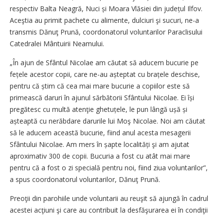
respectiv Balta Neagră, Nuci și Moara Vlăsiei din județul Ilfov.
Aceştia au primit pachete cu alimente, dulciuri şi sucuri, ne-a
transmis Dănuţ Prună, coordonatorul voluntarilor Paraclisului
Catedralei Mântuirii ­Neamului.
„În ajun de Sfântul Nicolae am căutat să aducem bucurie pe
fețele acestor copii, care ne-au așteptat cu brațele deschise,
pentru că știm că cea mai mare bucurie a copiilor este să
primească daruri în ajunul sărbătorii Sfântului Nicolae. Ei își
pregătesc cu multă atenţie ghe­tuțele, le pun lângă ușă și
așteaptă cu nerăbdare darurile lui Moş Nicolae. Noi am căutat
să le aducem această bucurie, fiind anul acesta mesagerii
Sfântului Nicolae. Am mers în șapte localități şi am ajutat
aproximativ 300 de copii. Bucuria a fost cu atât mai mare
pentru că a fost o zi specială pentru noi, fiind ziua voluntarilor”,
a spus coordonatorul voluntarilor, Dănuţ Prună.
Preoţii din parohiile unde voluntarii au reuşit să ajungă în cadrul
acestei acţiuni şi care au contribuit la desfăşurarea ei în condiţii