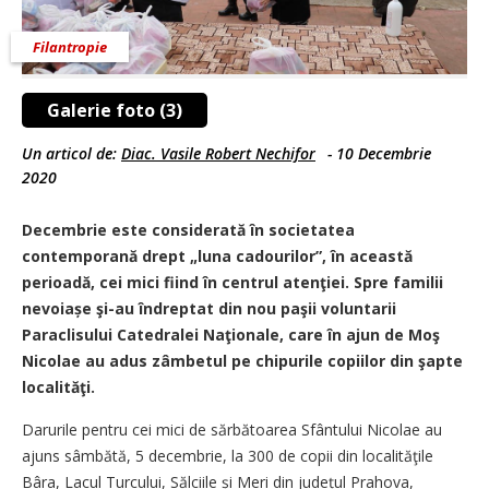
Filantropie
Galerie foto (3)
Un articol de:
Diac. Vasile Robert Nechifor
-
10 Decembrie
2020
Decembrie este considerată în societatea
contemporană drept „luna cadourilor”, în această
perioadă, cei mici fiind în centrul atenţiei. Spre familii
nevoiașe şi-au îndreptat din nou paşii voluntarii
Paraclisului Catedralei Naţionale, care în ajun de Moş
Nicolae au adus zâmbetul pe chipurile copiilor din şapte
localităţi.
Darurile pentru cei mici de sărbătoarea Sfântului Nicolae au
ajuns sâmbătă, 5 decembrie, la 300 de copii din localităţile
Bâra, Lacul Turcului, Sălciile și Meri din județul Prahova,