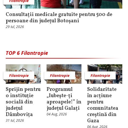
Filantropie
Consultații medicale gratuite pentru 500 de
persoane din județul Botoșani
29 Iul, 2026
TOP 6 Filantropie
Filantropie
Filantropie
Filantropie
Sprijin pentru
Programul
Solidaritate
o instituţie
„Iubește-ți
în acțiune
socială din
aproapele!” în
pentru
judeţul
județul Galați
comunitatea
Dâmboviţa
creștină din
04 Aug, 2026
Gaza
31 Iul, 2026
06 Aug, 2026