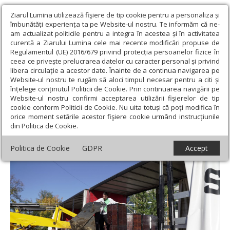
Ziarul Lumina utilizează fişiere de tip cookie pentru a personaliza și
îmbunătăți experiența ta pe Website-ul nostru. Te informăm că ne-
am actualizat politicile pentru a integra în acestea și în activitatea
curentă a Ziarului Lumina cele mai recente modificări propuse de
Regulamentul (UE) 2016/679 privind protecția persoanelor fizice în
ceea ce privește prelucrarea datelor cu caracter personal și privind
libera circulație a acestor date. Înainte de a continua navigarea pe
Website-ul nostru te rugăm să aloci timpul necesar pentru a citi și
Ziarul Lumina
›
Filantropie
›
Sobe noi pentru sinistraţii din
înțelege conținutul Politicii de Cookie. Prin continuarea navigării pe
judeţul Galaţi
Website-ul nostru confirmi acceptarea utilizării fişierelor de tip
cookie conform Politicii de Cookie. Nu uita totuși că poți modifica în
Sobe noi pentru sinistraţii din judeţul
orice moment setările acestor fişiere cookie urmând instrucțiunile
din Politica de Cookie.
Galaţi
Politica de Cookie
GDPR
Accept