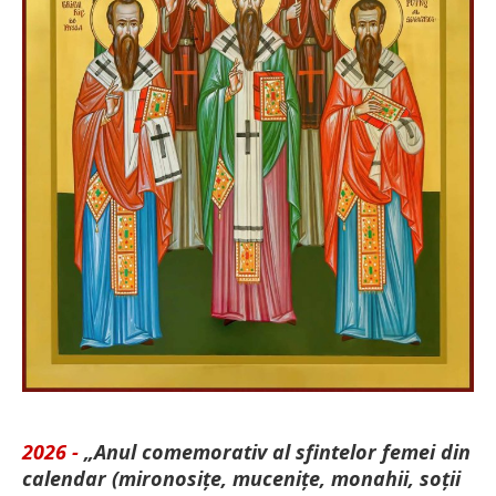
2026 -
„Anul comemorativ al sfintelor femei din
calendar (mironosițe, mu­cenițe, monahii, soții