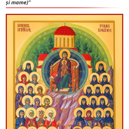
și mame)”