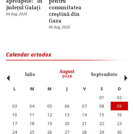
aproapele!” în
pentru
județul Galați
comunitatea
creștină din
04 Aug, 2026
Gaza
06 Aug, 2026
Calendar ortodox
‹
›
August
Iulie
Septembrie
O
2026
L
M
M
J
V
S
D
01
02
03
04
05
06
07
08
09
10
11
12
13
14
15
16
17
18
19
20
21
22
23
24
25
26
27
28
29
30