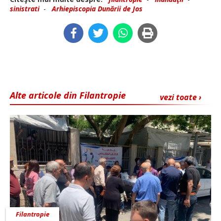
sinistrati
-
Arhiepiscopia Dunării de Jos
Alte articole din Filantropie
vezi toate ›
Filantropie