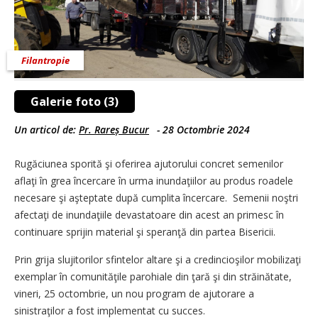
Filantropie
Galerie foto (3)
Un articol de:
Pr. Rareș Bucur
-
28 Octombrie 2024
Rugăciunea sporită şi oferirea ajutorului concret semenilor
aflaţi în grea încercare în urma inundaţiilor au produs roadele
necesare şi aşteptate după cumplita încercare. Semenii noştri
afectaţi de inundaţiile devastatoare din acest an primesc în
continuare sprijin material şi speranţă din partea Bisericii.
Prin grija slujitorilor sfintelor altare şi a credincioşilor mobilizaţi
exemplar în comunităţile parohiale din ţară şi din străinătate,
vineri, 25 octombrie, un nou program de ajutorare a
sinistraţilor a fost implementat cu succes.