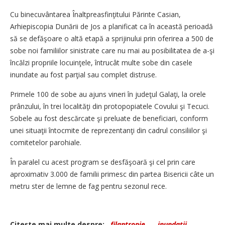
Cu binecuvântarea Înaltpreasfinţitului Părinte Casian,
Arhiepiscopia Dunării de Jos a planificat ca în această perioadă
să se defăşoare o altă etapă a sprijinului prin oferirea a 500 de
sobe noi familiilor sinistrate care nu mai au posibilitatea de a-şi
încălzi propriile locuinţele, întrucât multe sobe din casele
inundate au fost parţial sau complet distruse.
Primele 100 de sobe au ajuns vineri în judeţul Galaţi, la orele
prânzului, în trei localităţi din protopopiatele Covului şi Tecuci.
Sobele au fost descărcate şi preluate de beneficiari, conform
unei situaţii întocmite de reprezentanţi din cadrul consiliilor şi
comitetelor parohiale.
În paralel cu acest program se desfăşoară şi cel prin care
aproximativ 3.000 de familii primesc din partea Bisericii câte un
metru ster de lemne de fag pentru sezonul rece.
Citeşte mai multe despre:
filantropie
-
inundaţii
-