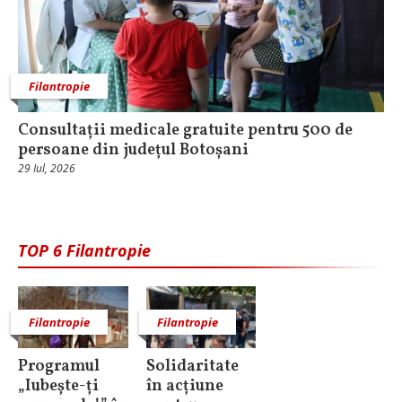
Filantropie
Consultații medicale gratuite pentru 500 de
persoane din județul Botoșani
29 Iul, 2026
TOP 6 Filantropie
Filantropie
Filantropie
Programul
Solidaritate
„Iubește-ți
în acțiune