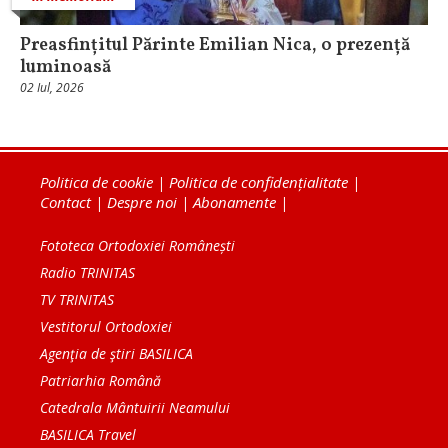
Preasfințitul Părinte Emilian Nica, o prezență
luminoasă
02 Iul, 2026
Politica de cookie
|
Politica de confidențialitate
|
Contact
|
Despre noi
|
Abonamente
|
Fototeca Ortodoxiei Românești
Radio TRINITAS
TV TRINITAS
Vestitorul Ortodoxiei
Agenţia de ştiri BASILICA
Patriarhia Română
Catedrala Mântuirii Neamului
BASILICA Travel