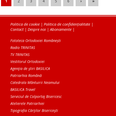
1
2
3
4
5
6
›
»
Politica de cookie
|
Politica de confidențialitate
|
Contact
|
Despre noi
|
Abonamente
|
Fototeca Ortodoxiei Românești
Radio TRINITAS
TV TRINITAS
Vestitorul Ortodoxiei
Agenţia de ştiri BASILICA
Patriarhia Română
Catedrala Mântuirii Neamului
BASILICA Travel
Serviciul de Colportaj Bisericesc
Atelierele Patriarhiei
Tipografia Cărţilor Bisericeşti