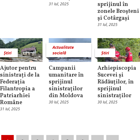
sprijinul în
31 Iul, 2025
zonele Broșteni
și Cotârgași
31 Iul, 2025
Actualitate
Știri
socială
Știri
Ajutor pentru
Campanii
Arhiepiscopia
sinistrați de la
umanitare în
Sucevei și
Federația
sprijinul
Rădăuților, în
Filantropia a
sinistraților
sprijinul
Patriarhiei
din Moldova
sinistraților
Române
30 Iul, 2025
30 Iul, 2025
31 Iul, 2025