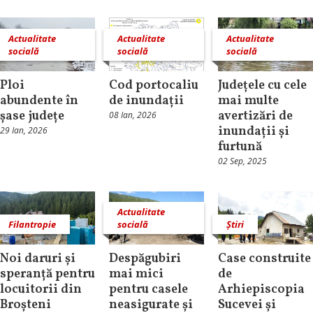
Actualitate
Actualitate
Actualitate
socială
socială
socială
Ploi
Cod portocaliu
Județele cu cele
abundente în
de inundații
mai multe
șase județe
avertizări de
08 Ian, 2026
inundații și
29 Ian, 2026
furtună
02 Sep, 2025
Actualitate
Filantropie
socială
Știri
Noi daruri și
Despăgubiri
Case construite
speranță pentru
mai mici
de
locuitorii din
pentru casele
Arhiepiscopia
Broșteni
neasigurate și
Sucevei și