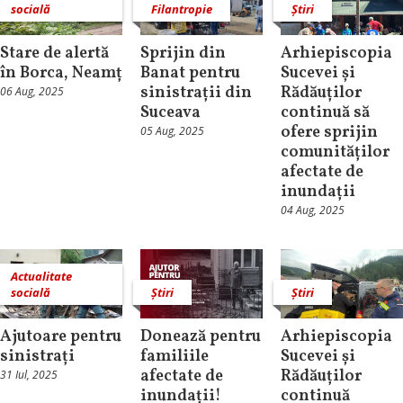
socială
Filantropie
Știri
Stare de alertă
Sprijin din
Arhiepiscopia
în Borca, Neamț
Banat pentru
Sucevei și
sinistrații din
Rădăuților
06 Aug, 2025
Suceava
continuă să
ofere sprijin
05 Aug, 2025
comunităților
afectate de
inundații
04 Aug, 2025
Actualitate
socială
Știri
Știri
Ajutoare pentru
Donează pentru
Arhiepiscopia
sinistrați
familiile
Sucevei și
afectate de
Rădăuților
31 Iul, 2025
inundații!
continuă