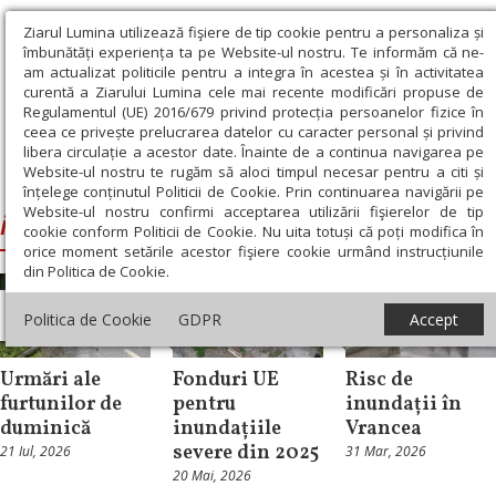
Ziarul Lumina utilizează fişiere de tip cookie pentru a personaliza și
îmbunătăți experiența ta pe Website-ul nostru. Te informăm că ne-
am actualizat politicile pentru a integra în acestea și în activitatea
curentă a Ziarului Lumina cele mai recente modificări propuse de
Regulamentul (UE) 2016/679 privind protecția persoanelor fizice în
ceea ce privește prelucrarea datelor cu caracter personal și privind
libera circulație a acestor date. Înainte de a continua navigarea pe
Website-ul nostru te rugăm să aloci timpul necesar pentru a citi și
Ziarul Lumina
›
inundaţii
înțelege conținutul Politicii de Cookie. Prin continuarea navigării pe
Website-ul nostru confirmi acceptarea utilizării fişierelor de tip
inundaţii
cookie conform Politicii de Cookie. Nu uita totuși că poți modifica în
orice moment setările acestor fişiere cookie urmând instrucțiunile
din Politica de Cookie.
Actualitate
Actualitate
Actualitate
Politica de Cookie
GDPR
Accept
socială
socială
socială
Urmări ale
Fonduri UE
Risc de
furtunilor de
pentru
inundații în
duminică
inundațiile
Vrancea
severe din 2025
21 Iul, 2026
31 Mar, 2026
20 Mai, 2026