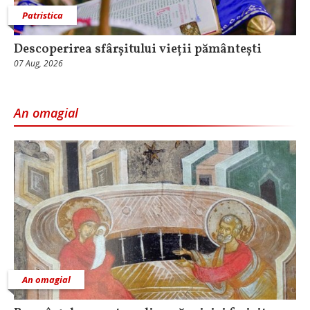
Patristica
Descoperirea sfârșitului vieții pământești
07 Aug, 2026
An omagial
An omagial