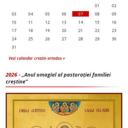
01
02
03
04
05
06
07
08
09
10
11
12
13
14
15
16
17
18
19
20
21
22
23
24
25
26
27
28
29
30
31
Vezi calendar crestin ortodox »
2026 -
„Anul omagial al pastorației familiei
creștine”