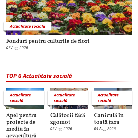
Actualitate socială
Fonduri pentru culturile de flori
07 Aug, 2026
TOP 6 Actualitate socială
Actualitate
Actualitate
Actualitate
socială
socială
socială
Apel pentru
Călătorii fără
Caniculă în
proiecte de
zgomot
toată ţara
mediu în
06 Aug, 2026
04 Aug, 2026
acvacultură