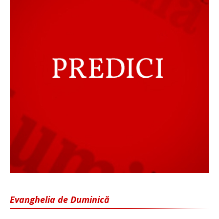
Evanghelia de Duminică