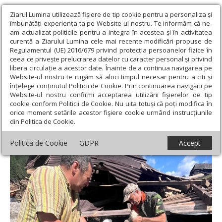
Ziarul Lumina utilizează fişiere de tip cookie pentru a personaliza și
îmbunătăți experiența ta pe Website-ul nostru. Te informăm că ne-
am actualizat politicile pentru a integra în acestea și în activitatea
curentă a Ziarului Lumina cele mai recente modificări propuse de
Regulamentul (UE) 2016/679 privind protecția persoanelor fizice în
ceea ce privește prelucrarea datelor cu caracter personal și privind
libera circulație a acestor date. Înainte de a continua navigarea pe
Website-ul nostru te rugăm să aloci timpul necesar pentru a citi și
Ziarul Lumina
›
Societate
›
Actualitate socială
›
Măsuri de
înțelege conținutul Politicii de Cookie. Prin continuarea navigării pe
protejare a siguranței sanitar-veterinare în Suceava și Neamț
Website-ul nostru confirmi acceptarea utilizării fişierelor de tip
cookie conform Politicii de Cookie. Nu uita totuși că poți modifica în
Măsuri de protejare a siguranței sanitar-
orice moment setările acestor fişiere cookie urmând instrucțiunile
din Politica de Cookie.
veterinare în Suceava și Neamț
Politica de Cookie
GDPR
Accept