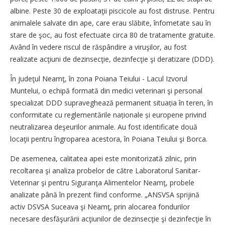
albine. Peste 30 de exploataţii piscicole au fost distruse. Pentru
animalele salvate din ape, care erau slăbite, înfometate sau în
stare de şoc, au fost efectuate circa 80 de tratamente gratuite.
Având în vedere riscul de răspândire a viruşilor, au fost
realizate acţiuni de dezinsecţie, dezinfecţie şi deratizare (DDD).
În judeţul Neamţ, în zona Poiana Teiului - Lacul Izvorul
Muntelui, o echipă formată din medici veterinari şi personal
specializat DDD supraveghează permanent situația în teren, în
conformitate cu reglementările naționale și europene privind
neutralizarea deşeurilor animale. Au fost identificate două
locaţii pentru îngroparea acestora, în Poiana Teiului şi Borca.
De asemenea, calitatea apei este monitorizată zilnic, prin
recoltarea şi analiza probelor de către Laboratorul Sanitar-
Veterinar şi pentru Siguranţa Alimentelor Neamţ, probele
analizate până în prezent fiind conforme. „ANSVSA sprijină
activ DSVSA Suceava şi Neamţ, prin alocarea fondurilor
necesare desfăşurării acţiunilor de dezinsecţie şi dezinfecţie în