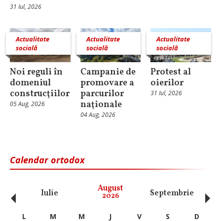
31 Iul, 2026
Actualitate
Actualitate
Actualitate
socială
socială
socială
Noi reguli în
Campanie de
Protest al
domeniul
promovare a
oierilor
construcţiilor
parcurilor
31 Iul, 2026
naţionale
05 Aug, 2026
04 Aug, 2026
Calendar ortodox
‹
›
August
Iulie
Septembrie
O
2026
L
M
M
J
V
S
D