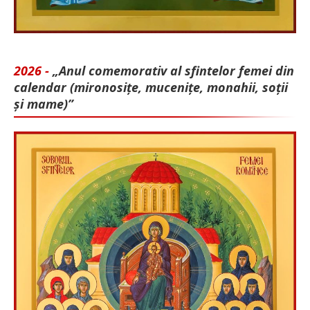
2026 -
„Anul comemorativ al sfintelor femei din
calendar (mironosițe, mu­cenițe, monahii, soții
și mame)”