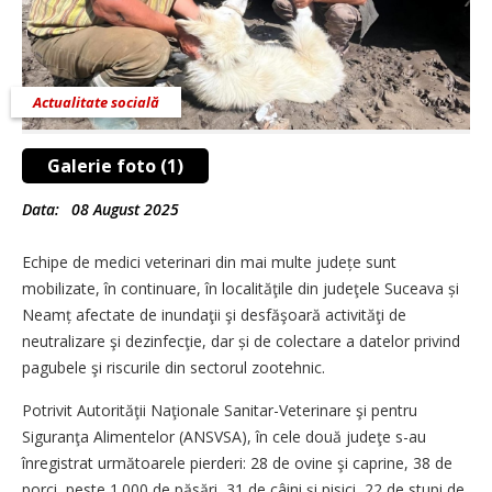
Actualitate socială
Galerie foto (1)
Data:
08 August 2025
Echipe de medici veterinari din mai multe județe sunt
mobilizate, în continuare, în localităţile din judeţele Suceava și
Neamț afectate de inundaţii şi desfăşoară activităţi de
neutralizare şi dezinfecţie, dar și de colectare a datelor privind
pagubele şi riscurile din sectorul zootehnic.
Potrivit Autorităţii Naţionale Sanitar-Veterinare şi pentru
Siguranţa Alimentelor (ANSVSA), în cele două judeţe s-au
înregistrat următoarele pierderi: 28 de ovine şi caprine, 38 de
porci, peste 1.000 de păsări, 31 de câini şi pisici, 22 de stupi de