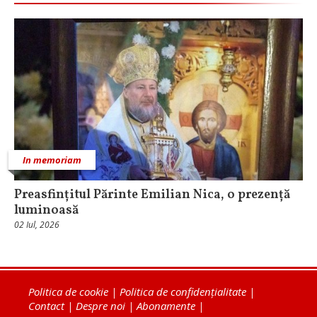
In memoriam
Preasfințitul Părinte Emilian Nica, o prezență
luminoasă
02 Iul, 2026
Politica de cookie
|
Politica de confidențialitate
|
Contact
|
Despre noi
|
Abonamente
|