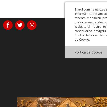
Ziarul Lumina utilizea
informăm că ne-am actu
recente modificări pr
prelucrarea datelor cu
Website-ul nostru te 
continuarea navigării 
Cookie. Nu uita totuși 
de Cookie.
Politica de Cookie