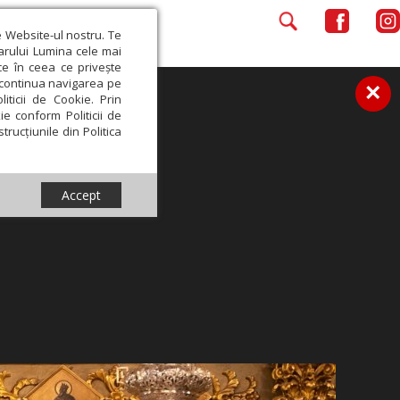
e Website-ul nostru. Te
iarului Lumina cele mai
ce în ceea ce privește
a continua navigarea pe
×
iticii de Cookie. Prin
ie conform Politicii de
trucțiunile din Politica
Accept