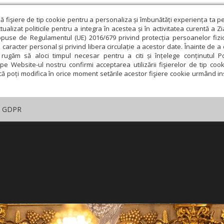
ză fişiere de tip cookie pentru a personaliza și îmbunătăți experiența ta p
alizat politicile pentru a integra în acestea și în activitatea curentă a Z
opuse de Regulamentul (UE) 2016/679 privind protecția persoanelor fizi
 caracter personal și privind libera circulație a acestor date. Înainte de 
rugăm să aloci timpul necesar pentru a citi și înțelege conținutul Pol
pe Website-ul nostru confirmi acceptarea utilizării fişierelor de tip cook
că poți modifica în orice moment setările acestor fişiere cookie urmând ins
GDPR