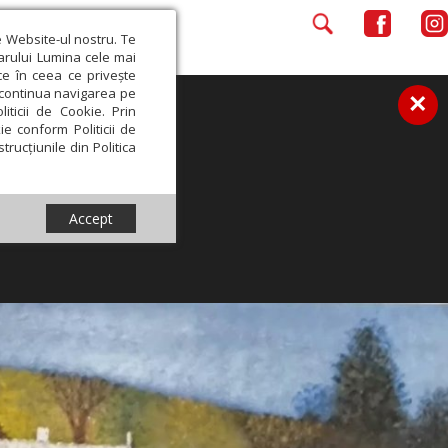
e Website-ul nostru. Te
iarului Lumina cele mai
ce în ceea ce privește
a continua navigarea pe
×
iticii de Cookie. Prin
ie conform Politicii de
trucțiunile din Politica
Accept