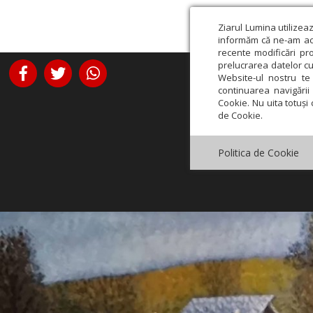
Ziarul Lumina utilizea
informăm că ne-am actu
recente modificări pr
prelucrarea datelor cu
Website-ul nostru te 
continuarea navigării 
Cookie. Nu uita totuși 
de Cookie.
Politica de Cookie