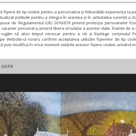
ză fişiere de tip cookie pentru a personaliza și îmbunătăți experiența ta p
alizat politicile pentru a integra în acestea și în activitatea curentă a Z
opuse de Regulamentul (UE) 2016/679 privind protecția persoanelor fizi
 caracter personal și privind libera circulație a acestor date. Înainte de 
rugăm să aloci timpul necesar pentru a citi și înțelege conținutul Pol
pe Website-ul nostru confirmi acceptarea utilizării fişierelor de tip cook
că poți modifica în orice moment setările acestor fişiere cookie urmând ins
GDPR