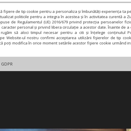
ză fişiere de tip cookie pentru a personaliza și îmbunătăți experiența ta p
alizat politicile pentru a integra în acestea și în activitatea curentă a Z
opuse de Regulamentul (UE) 2016/679 privind protecția persoanelor fizi
 caracter personal și privind libera circulație a acestor date. Înainte de 
rugăm să aloci timpul necesar pentru a citi și înțelege conținutul Pol
pe Website-ul nostru confirmi acceptarea utilizării fişierelor de tip cook
că poți modifica în orice moment setările acestor fişiere cookie urmând ins
GDPR