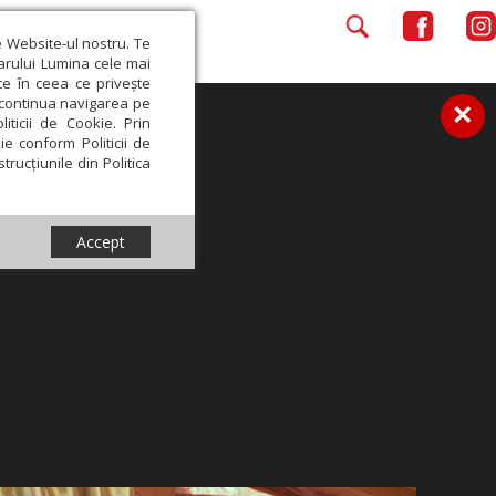
e Website-ul nostru. Te
iarului Lumina cele mai
ce în ceea ce privește
a continua navigarea pe
×
iticii de Cookie. Prin
ie conform Politicii de
trucțiunile din Politica
Accept