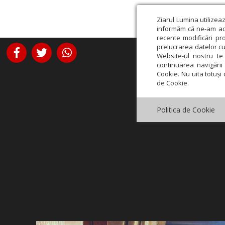
Ziarul Lumina utilizea
informăm că ne-am actu
recente modificări pr
prelucrarea datelor cu
Website-ul nostru te 
continuarea navigării 
Cookie. Nu uita totuși 
de Cookie.
Politica de Cookie