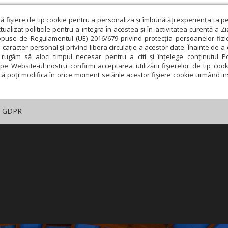
ză fişiere de tip cookie pentru a personaliza și îmbunătăți experiența ta p
alizat politicile pentru a integra în acestea și în activitatea curentă a Z
opuse de Regulamentul (UE) 2016/679 privind protecția persoanelor fizi
 caracter personal și privind libera circulație a acestor date. Înainte de 
rugăm să aloci timpul necesar pentru a citi și înțelege conținutul Pol
pe Website-ul nostru confirmi acceptarea utilizării fişierelor de tip cook
că poți modifica în orice moment setările acestor fişiere cookie urmând ins
GDPR