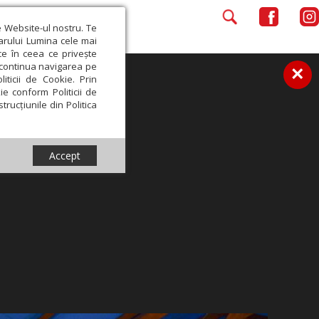
e Website-ul nostru. Te
iarului Lumina cele mai
ce în ceea ce privește
a continua navigarea pe
×
iticii de Cookie. Prin
ie conform Politicii de
trucțiunile din Politica
Accept