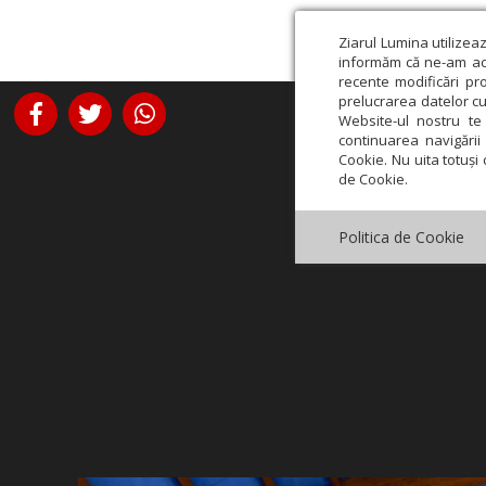
Ziarul Lumina utilizea
informăm că ne-am actu
recente modificări pr
prelucrarea datelor cu
Website-ul nostru te 
continuarea navigării 
Cookie. Nu uita totuși 
de Cookie.
Politica de Cookie