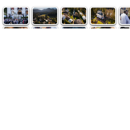
Politica de cookie
|
Politica de confidențialitate
|
Contact
|
De
Fototeca Ortodoxiei Românești
Agenţia de şt
Radio TRINITAS
Patriarhia 
TV TRINITAS
Catedrala M
Vestitorul Ortodoxiei
Conținutul și design-ul site-ului, toate informaţiile publicate 