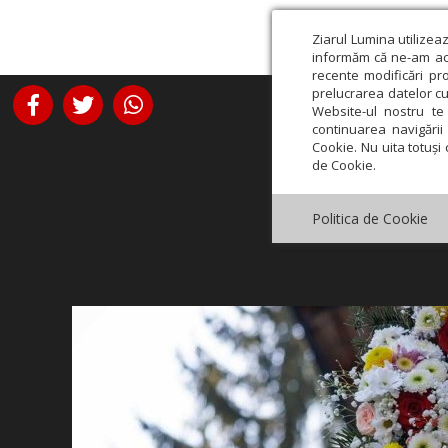
Ziarul Lumina utilizea
informăm că ne-am actu
recente modificări pr
prelucrarea datelor cu
Website-ul nostru te 
continuarea navigării 
Cookie. Nu uita totuși 
de Cookie.
Politica de Cookie