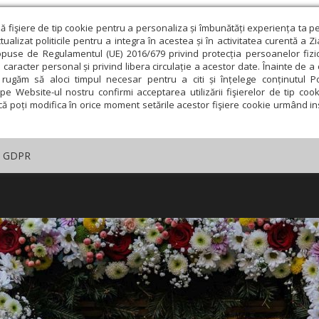
ză fişiere de tip cookie pentru a personaliza și îmbunătăți experiența ta p
alizat politicile pentru a integra în acestea și în activitatea curentă a Z
opuse de Regulamentul (UE) 2016/679 privind protecția persoanelor fizi
 caracter personal și privind libera circulație a acestor date. Înainte de 
rugăm să aloci timpul necesar pentru a citi și înțelege conținutul Pol
pe Website-ul nostru confirmi acceptarea utilizării fişierelor de tip cook
că poți modifica în orice moment setările acestor fişiere cookie urmând ins
GDPR