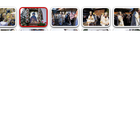
spre noi
|
Abonamente
|
iri BASILICA
BASILICA Travel
Română
Serviciul de Colportaj Bisericesc
ântuirii Neamului
Atelierele Patriarhiei
Tipografia Cărţilor Bisericeşti
pe site de Ziarul Lumina sunt protejate de dispoziţiile legale în vigoa