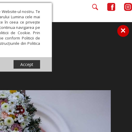
e Website-ul nostru. Te
iarului Lumina cele mai
ce în ceea ce privește
a continua navigarea pe
×
iticii de Cookie. Prin
ie conform Politicii de
trucțiunile din Politica
Accept