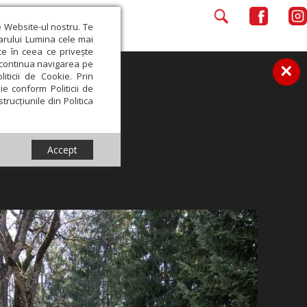
e Website-ul nostru. Te
iarului Lumina cele mai
ce în ceea ce privește
a continua navigarea pe
×
iticii de Cookie. Prin
ie conform Politicii de
trucțiunile din Politica
Accept