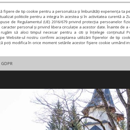
ză fişiere de tip cookie pentru a personaliza și îmbunătăți experiența ta p
alizat politicile pentru a integra în acestea și în activitatea curentă a Z
opuse de Regulamentul (UE) 2016/679 privind protecția persoanelor fizi
 caracter personal și privind libera circulație a acestor date. Înainte de 
rugăm să aloci timpul necesar pentru a citi și înțelege conținutul Pol
pe Website-ul nostru confirmi acceptarea utilizării fişierelor de tip cook
că poți modifica în orice moment setările acestor fişiere cookie urmând ins
GDPR