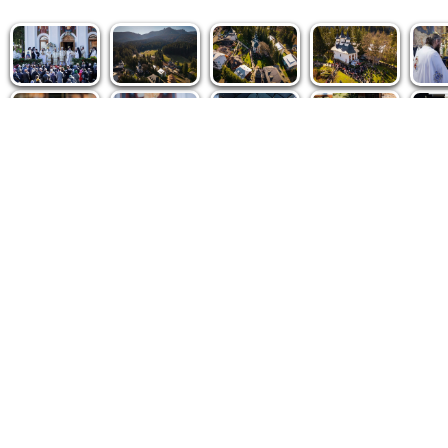
Politica de cookie
|
Politica de confidențialitate
|
Contact
|
De
Fototeca Ortodoxiei Românești
Agenţia de şt
Radio TRINITAS
Patriarhia 
TV TRINITAS
Catedrala M
Vestitorul Ortodoxiei
Conținutul și design-ul site-ului, toate informaţiile publicate 