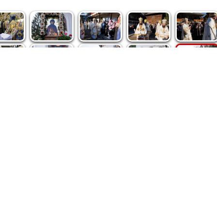
spre noi
|
Abonamente
|
iri BASILICA
BASILICA Travel
Română
Serviciul de Colportaj Bisericesc
ântuirii Neamului
Atelierele Patriarhiei
Tipografia Cărţilor Bisericeşti
pe site de Ziarul Lumina sunt protejate de dispoziţiile legale în vigoa