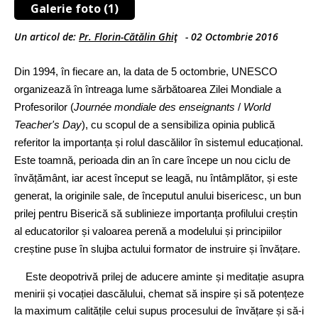
Galerie foto (1)
Un articol de:
Pr. Florin-Cătălin Ghiţ
-
02 Octombrie 2016
D
in 1994, în fiecare an, la data de 5 octombrie, UNESCO
organizează în întreaga lume sărbătoarea Zilei Mondiale a
Profesorilor (
Journée mondiale des enseignants
/
World
Teacher's Day
), cu scopul de a sensibiliza opinia publică
referitor la importanța și rolul dascălilor în sistemul educațional.
Este toamnă, perioada din an în care începe un nou ciclu de
învățământ, iar acest început se leagă, nu întâmplător, și este
generat, la originile sale, de începutul anului bisericesc, un bun
prilej pentru Biserică să sublinieze importanța profilului creștin
al educatorilor și valoarea perenă a modelului și principiilor
creștine puse în slujba actului formator de instruire și învățare.
Este deopotrivă prilej de aducere aminte și meditație asupra
menirii și vocației dascălului, chemat să inspire și să potențeze
la maximum calitățile celui supus procesului de învățare și să‑i