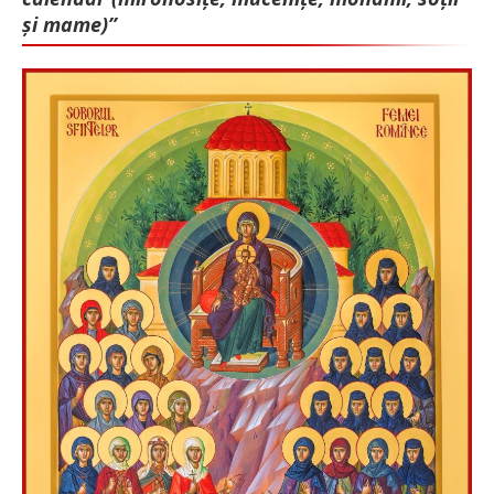
și mame)”