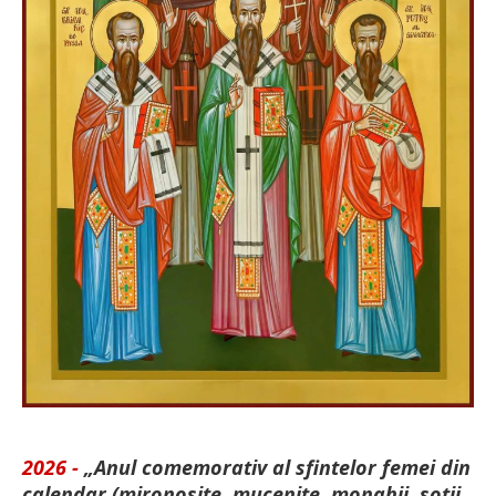
2026 -
„Anul comemorativ al sfintelor femei din
calendar (mironosițe, mu­cenițe, monahii, soții