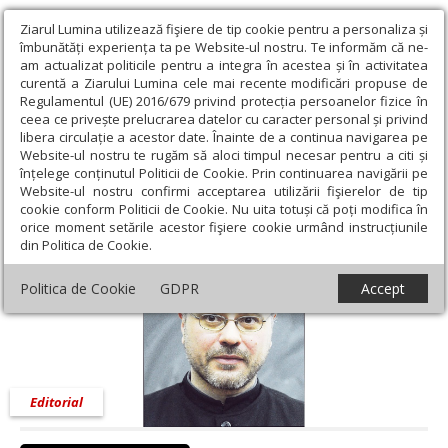
Ziarul Lumina utilizează fişiere de tip cookie pentru a personaliza și
îmbunătăți experiența ta pe Website-ul nostru. Te informăm că ne-
am actualizat politicile pentru a integra în acestea și în activitatea
curentă a Ziarului Lumina cele mai recente modificări propuse de
Regulamentul (UE) 2016/679 privind protecția persoanelor fizice în
ceea ce privește prelucrarea datelor cu caracter personal și privind
libera circulație a acestor date. Înainte de a continua navigarea pe
Website-ul nostru te rugăm să aloci timpul necesar pentru a citi și
Ziarul Lumina
›
Opinii
›
Editorial
›
Dascălii noștri
înțelege conținutul Politicii de Cookie. Prin continuarea navigării pe
Website-ul nostru confirmi acceptarea utilizării fişierelor de tip
Dascălii noștri
cookie conform Politicii de Cookie. Nu uita totuși că poți modifica în
orice moment setările acestor fişiere cookie urmând instrucțiunile
din Politica de Cookie.
Politica de Cookie
GDPR
Accept
Editorial