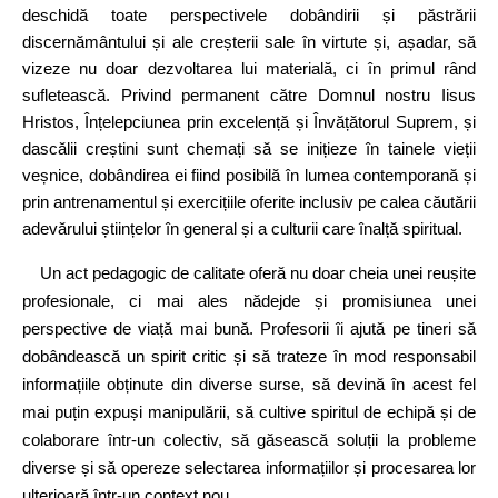
deschidă toate perspectivele dobândirii și păstrării
discernământului și ale creșterii sale în virtute și, așadar, să
vizeze nu doar dezvoltarea lui materială, ci în primul rând
sufletească. Privind permanent către Domnul nostru Iisus
Hristos, Înțelepciunea prin excelență și Învățătorul Suprem, și
dascălii creștini sunt chemați să se inițieze în tainele vieții
veșnice, dobândirea ei fiind posibilă în lumea contemporană și
prin antrenamentul și exercițiile oferite inclusiv pe calea căutării
adevărului științelor în general și a culturii care înalță spiritual.
U
n act pedagogic de calitate oferă nu doar cheia unei reușite
profesionale, ci mai ales nădejde și promisiunea unei
perspective de viață mai bună. Profesorii îi ajută pe tineri să
dobândească un spirit critic și să trateze în mod responsabil
informațiile obținute din diverse surse, să devină în acest fel
mai puțin expuși manipulării, să cultive spiritul de echipă și de
colaborare într‑un colectiv, să găsească soluții la probleme
diverse și să opereze selectarea informațiilor și procesarea lor
ulterioară într‑un context nou.