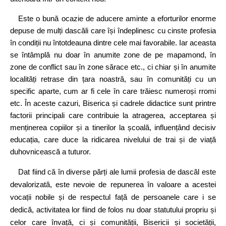
Este o bună ocazie de aducere aminte a eforturilor enorme
depuse de mulți dascăli care își îndeplinesc cu cinste profesia
în condiții nu întotdeauna dintre cele mai favorabile. Iar aceasta
se întâmplă nu doar în anumite zone de pe mapamond, în
zone de conflict sau în zone sărace etc., ci chiar și în anumite
localități retrase din țara noastră, sau în comunități cu un
specific aparte, cum ar fi cele în care trăiesc numeroși rromi
etc. În aceste cazuri, Biserica și cadrele didactice sunt printre
factorii principali care contribuie la atragerea, acceptarea și
menținerea copiilor și a tinerilor la școală, influențând decisiv
educația, care duce la ridicarea nivelului de trai și de viață
duhovnicească a tuturor.
D
at fiind că în diverse părți ale lumii profesia de dascăl este
devalorizată, este nevoie de repunerea în valoare a acestei
vocații nobile și de respectul față de persoanele care i se
dedică, activitatea lor fiind de folos nu doar statutului propriu și
celor care învață, ci și comunității, Bisericii și societății,