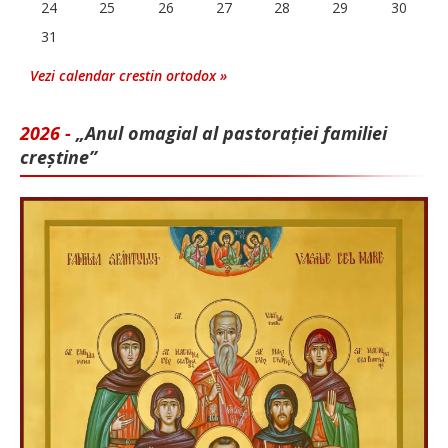
24
25
26
27
28
29
30
31
Vezi calendar crestin ortodox »
2026 -
„Anul omagial al pastorației familiei
creștine”