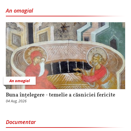
An omagial
An omagial
Buna înțelegere - temelie a căsniciei fericite
04 Aug, 2026
Documentar