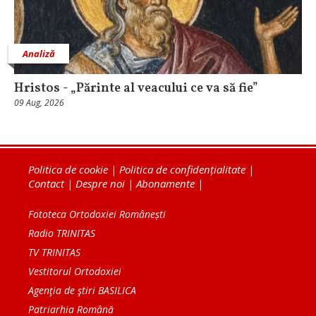
Analiză
Hristos - „Părinte al veacului ce va să fie”
09 Aug, 2026
Politica de cookie
|
Politica de confidențialitate
|
Contact
|
Despre noi
|
Abonamente
|
Fototeca Ortodoxiei Românești
Radio TRINITAS
TV TRINITAS
Vestitorul Ortodoxiei
Agenţia de ştiri BASILICA
Patriarhia Română