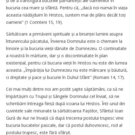
și de a transfigura bucuriile pământești ale oamenilor în
bucuria cea mare și sfântă. Pentru că, „dacă noi numai în viața
aceasta nădăjduim în Hristos, suntem mai de plâns decât toți
oamenii" (1 Corinteni 15, 19).
Sărbătoare a primăverii spirituale și a biruinței luminii asupra
întunericului păcatului, Învierea Domnului este o chemare la
înnoire și la bucuria vieții dăruite de Dumnezeu. O continuitate
a noastră în mărturie, dar și o discontinuitate în plan
existențial, pentru că bucuria vieții în Hristos nu este din lumea
aceasta. „Împărăția lui Dumnezeu nu este mâncare și băutură,
ci dreptate și pace și bucurie în Duhul Sfânt" (Romani 14, 17).
Cei mai mulți dintre noi am postit șapte săptămâni, ca să ne
împărtășim cu Trupul și Sângele Domnului cel înviat, să ne
schimbăm întreaga ființă după icoana lui Hristos. Într-unul din
cuvintele sale minunate la sărbătoarea Paștilor, Sfântul Ioan
Gură de Aur ne învață că după trecerea postului trupesc vine
bucuria bucatelor pascale, dar că postul duhovnicesc, rod al
postului trupesc, este fără sfârșit.