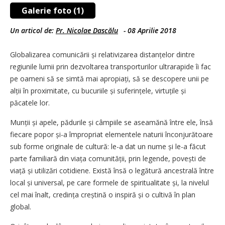
Galerie foto (1)
Un articol de:
Pr. Nicolae Dascălu
-
08 Aprilie 2018
Globalizarea comunicării și relativizarea distanțelor dintre
regiunile lumii prin dezvoltarea transporturilor ultrarapide îi fac
pe oameni să se simtă mai apropiați, să se descopere unii pe
alții în proximitate, cu bucuriile și suferințele, virtuțile și
păcatele lor.
Munții și apele, pădurile și câmpiile se aseamănă între ele, însă
fiecare popor și-a împropriat elementele naturii înconjurătoare
sub forme originale de cultură: le-a dat un nume și le-a făcut
parte familiară din viața comunității, prin legende, povești de
viață și utilizări cotidiene. Există însă o legătură ancestrală între
local și universal, pe care formele de spiritualitate și, la nivelul
cel mai înalt, credința creștină o inspiră și o cultivă în plan
global.