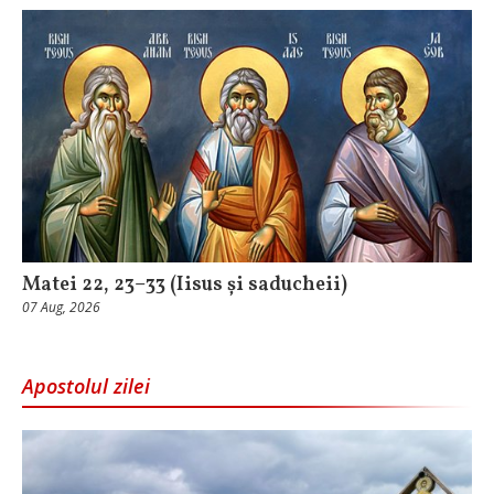
Matei 22, 23–33 (Iisus și saducheii)
07 Aug, 2026
Apostolul zilei