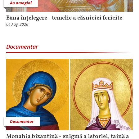
An omagial
Buna înțelegere - temelie a căsniciei fericite
04 Aug, 2026
Documentar
Documentar
Monahia bizantină - enigmă a istoriei, taină a