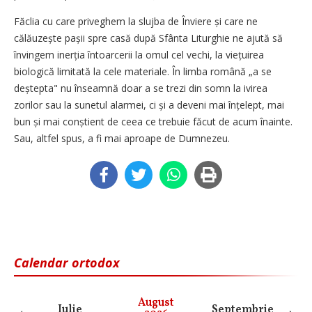
Făclia cu care priveghem la slujba de Înviere și care ne
călăuzește pașii spre casă după Sfânta Liturghie ne ajută să
învingem inerția întoarcerii la omul cel vechi, la viețuirea
biologică limitată la cele materiale. În limba română „a se
deștepta" nu înseamnă doar a se trezi din somn la ivirea
zorilor sau la sunetul alarmei, ci și a deveni mai înțelept, mai
bun și mai conștient de ceea ce trebuie făcut de acum înainte.
Sau, altfel spus, a fi mai aproape de Dumnezeu.
Calendar ortodox
August
Iulie
Septembrie
O