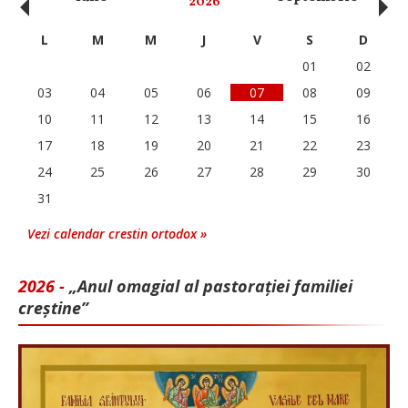
‹
›
2026
L
M
M
J
V
S
D
01
02
03
04
05
06
07
08
09
10
11
12
13
14
15
16
17
18
19
20
21
22
23
24
25
26
27
28
29
30
31
Vezi calendar crestin ortodox »
2026 -
„Anul omagial al pastorației familiei
creștine”