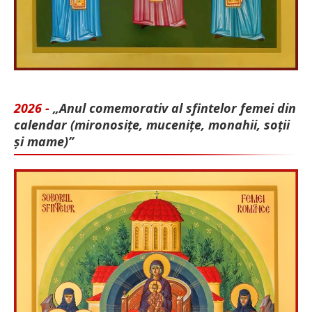
2026 -
„Anul comemorativ al sfintelor femei din
calendar (mironosițe, mu­cenițe, monahii, soții
și mame)”