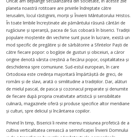
Oricât am deplânge secularizarea din societate, în aceste zile
planeta noastră rotitoare are privirile îndreptate către
Ierusalim, locul răstignirii, morții și Învierii Mântuitorului Hristos.
În toate limbile încreștinate ale pământului răsună cântări de
rugăciune și speranță, pacea de Sus coboară în biserici. Tradiții
populare moștenite din vechime sunt puse în lucrare, există un
mod specific de pregătire și de sărbătorire a Sfintelor Paști de
către fiecare popor: o bogăție de gusturi și obiceiuri, a căror
origine denotă vârsta creștină a fiecărui popor, ospitalitatea și
deschiderea spre comuniune. Sud-estul european, în care
Ortodoxia este credința majoritară împărtășită de greci, de
români și de slavi, arată o similitudine a tradițiilor. Dar, alături
de mielul pascal, de pasca și cozonacul preparate și denumite
de fiecare după propria creativitate artistică și sensibilitate
culinară, magazinele oferă și produse specifice altor meridiane
și culturi, spre deliciul și încântarea copiilor.
Privind în timp, Bisericii îi revine mereu misiunea profetică de a
cultiva verticalitatea cerească a semnificației Învierii Domnului