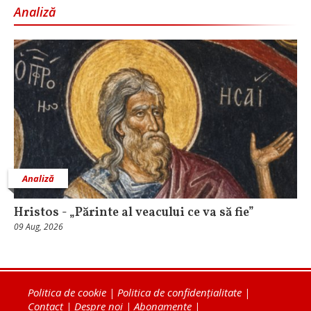
Analiză
Analiză
Hristos - „Părinte al veacului ce va să fie”
09 Aug, 2026
Politica de cookie
|
Politica de confidențialitate
|
Contact
|
Despre noi
|
Abonamente
|