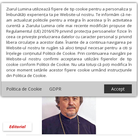
Ziarul Lumina utilizează fişiere de tip cookie pentru a personaliza și
îmbunătăți experiența ta pe Website-ul nostru. Te informăm că ne-
am actualizat politicile pentru a integra în acestea și în activitatea
curentă a Ziarului Lumina cele mai recente modificări propuse de
Regulamentul (UE) 2016/679 privind protecția persoanelor fizice în
ceea ce privește prelucrarea datelor cu caracter personal și privind
libera circulație a acestor date. Înainte de a continua navigarea pe
Website-ul nostru te rugăm să aloci timpul necesar pentru a citi și
Ziarul Lumina
›
Opinii
›
Editorial
›
Deșteptarea din dimineața de
înțelege conținutul Politicii de Cookie. Prin continuarea navigării pe
Înviere
Website-ul nostru confirmi acceptarea utilizării fişierelor de tip
cookie conform Politicii de Cookie. Nu uita totuși că poți modifica în
Deșteptarea din dimineața de Înviere
orice moment setările acestor fişiere cookie urmând instrucțiunile
din Politica de Cookie.
Politica de Cookie
GDPR
Accept
Editorial