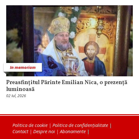
In memoriam
Preasfințitul Părinte Emilian Nica, o prezență
luminoasă
02 Iul, 2026
Politica de cookie
|
Politica de confidențialitate
|
Contact
|
Despre noi
|
Abonamente
|