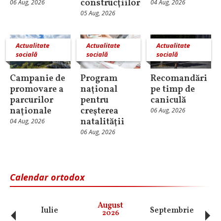
construcţiilor
06 Aug, 2026
04 Aug, 2026
05 Aug, 2026
Actualitate
Actualitate
Actualitate
socială
socială
socială
Campanie de
Program
Recomandări
promovare a
naţional
pe timp de
parcurilor
pentru
caniculă
naţionale
creşterea
06 Aug, 2026
natalităţii
04 Aug, 2026
06 Aug, 2026
Calendar ortodox
‹
›
August
Iulie
Septembrie
O
2026