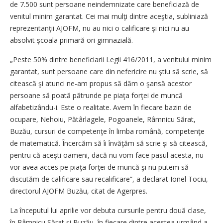
de 7.500 sunt persoane neindemnizate care beneficiază de
venitul minim garantat. Cei mai mulţi dintre aceştia, subliniază
reprezentanţii AJOFM, nu au nici o calificare şi nici nu au
absolvit şcoala primară ori gimnazială.
„Peste 50% dintre beneficiarii Legii 416/2011, a venitului minim
garantat, sunt persoane care din nefericire nu ştiu să scrie, să
citească şi atunci ne-am propus să dăm o şansă acestor
persoane să poată pătrunde pe piaţa forţei de muncă
alfabetizându-i. Este o realitate. Avem în fiecare bazin de
ocupare, Nehoiu, Pătârlagele, Pogoanele, Râmnicu Sărat,
Buzău, cursuri de competenţe în limba română, competenţe
de matematică. Încercăm să îi învăţăm să scrie şi să citească,
pentru că aceşti oameni, dacă nu vom face pasul acesta, nu
vor avea acces pe piaţa forţei de muncă şi nu putem să
discutăm de calificare sau recalificare”, a declarat Ionel Tociu,
directorul AJOFM Buzău, citat de Agerpres.
La începutul lui aprilie vor debuta cursurile pentru două clase,
în Râmnicu Sărat şi Buzău, în fiecare dintre acestea urmând a