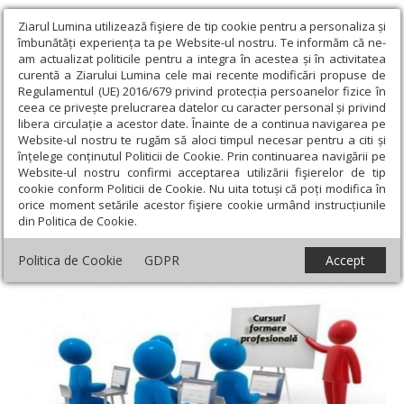
Ziarul Lumina utilizează fişiere de tip cookie pentru a personaliza și
îmbunătăți experiența ta pe Website-ul nostru. Te informăm că ne-
am actualizat politicile pentru a integra în acestea și în activitatea
curentă a Ziarului Lumina cele mai recente modificări propuse de
Regulamentul (UE) 2016/679 privind protecția persoanelor fizice în
ceea ce privește prelucrarea datelor cu caracter personal și privind
libera circulație a acestor date. Înainte de a continua navigarea pe
Website-ul nostru te rugăm să aloci timpul necesar pentru a citi și
Ziarul Lumina
›
Societate
›
Actualitate socială
›
Cursuri de
înțelege conținutul Politicii de Cookie. Prin continuarea navigării pe
alfabetizare pentru beneficiarii venitului minim garantat
Website-ul nostru confirmi acceptarea utilizării fişierelor de tip
cookie conform Politicii de Cookie. Nu uita totuși că poți modifica în
Cursuri de alfabetizare pentru beneficiarii
orice moment setările acestor fişiere cookie urmând instrucțiunile
din Politica de Cookie.
venitului minim garantat
Politica de Cookie
GDPR
Accept