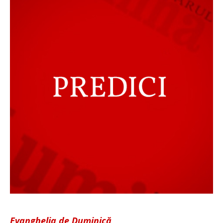
Evanghelia de Duminică