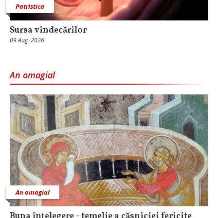
Patristica
Sursa vindecărilor
09 Aug, 2026
An omagial
An omagial
Buna înțelegere - temelie a căsniciei fericite