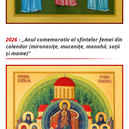
2026 -
„Anul comemorativ al sfintelor femei din
calendar (mironosițe, mu­cenițe, monahii, soții
și mame)”