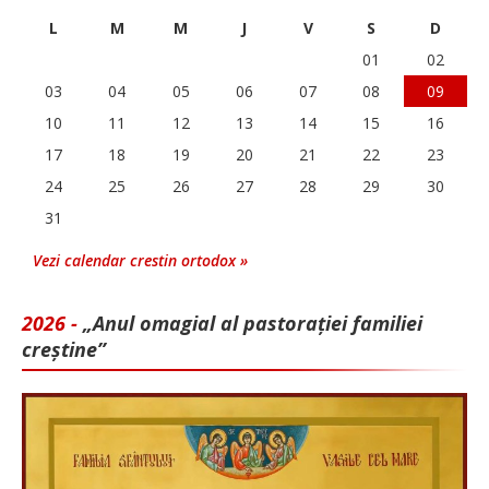
L
M
M
J
V
S
D
01
02
03
04
05
06
07
08
09
10
11
12
13
14
15
16
17
18
19
20
21
22
23
24
25
26
27
28
29
30
31
Vezi calendar crestin ortodox »
2026 -
„Anul omagial al pastorației familiei
creștine”