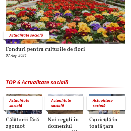
Actualitate socială
Fonduri pentru culturile de flori
07 Aug, 2026
TOP 6 Actualitate socială
Actualitate
Actualitate
Actualitate
socială
socială
socială
Călătorii fără
Noi reguli în
Caniculă în
zgomot
domeniul
toată ţara