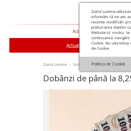
Ziarul Lumina utilizea
informăm că ne-am actu
recente modificări pr
prelucrarea datelor cu
Actualitate religioasă
T
Website-ul nostru te 
continuarea navigării 
Cookie. Nu uita totuși 
Actualitate socială
Sănăta
de Cookie.
Politica de Cookie
Ziarul Lumina
›
Societate
›
Actualitate socială
›
Dobânzi de până la 8,25
st
Septembrie
Octombrie
Noiembrie
Decembrie
Ianuar