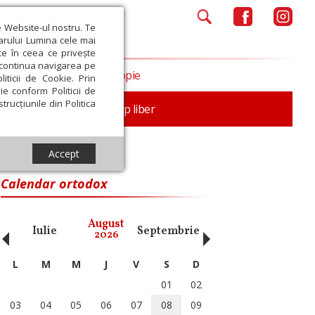
e Website-ul nostru. Te
iarului Lumina cele mai
ce în ceea ce privește
a continua navigarea pe
Opinii
Filantropie
iticii de Cookie. Prin
ie conform Politicii de
trucțiunile din Politica
nță
Familie
Timp liber
Accept
Calendar ortodox
‹
›
August
Iulie
Septembrie
Octombrie
Noiembri
2026
L
M
M
J
V
S
D
01
02
03
04
05
06
07
08
09