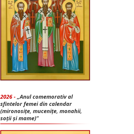
2026 -
„Anul comemorativ al
sfintelor femei din calendar
(mironosițe, mu­cenițe, monahii,
soții și mame)”