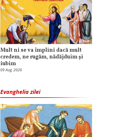
Mult ni se va împlini dacă mult
credem, ne rugăm, nădăjduim și
iubim
09 Aug, 2026
Evanghelia zilei