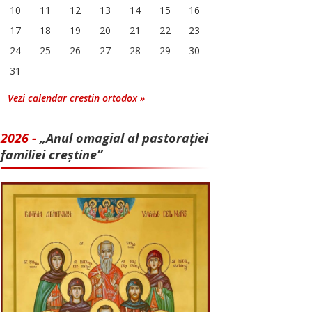
10
11
12
13
14
15
16
17
18
19
20
21
22
23
24
25
26
27
28
29
30
31
Vezi calendar crestin ortodox »
2026 -
„Anul omagial al pastorației
familiei creștine”