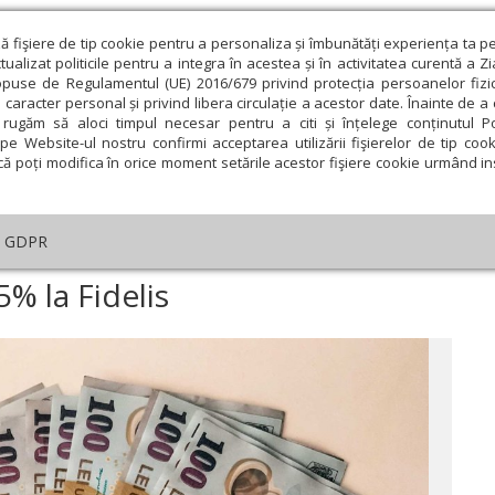
ză fişiere de tip cookie pentru a personaliza și îmbunătăți experiența ta p
alizat politicile pentru a integra în acestea și în activitatea curentă a Z
opuse de Regulamentul (UE) 2016/679 privind protecția persoanelor fizi
 caracter personal și privind libera circulație a acestor date. Înainte de 
eologie și spiritualitate
Educaţie și Cultură
Societate
rugăm să aloci timpul necesar pentru a citi și înțelege conținutul Pol
pe Website-ul nostru confirmi acceptarea utilizării fişierelor de tip cook
că poți modifica în orice moment setările acestor fişiere cookie urmând ins
te
Analiză
Reportaj
Psihologie
Religie și știi
GDPR
Dobânzi de până la 8,25% la Fidelis
% la Fidelis
ie
Februarie
Martie
Aprilie
Mai
Iunie