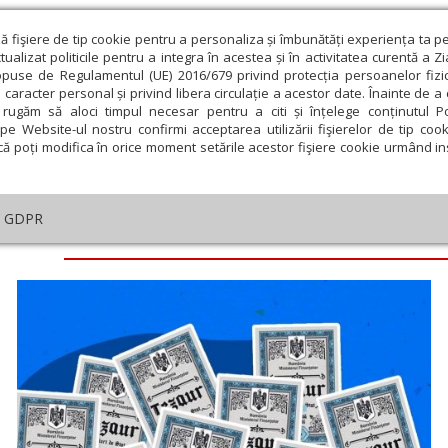
ză fişiere de tip cookie pentru a personaliza și îmbunătăți experiența ta p
alizat politicile pentru a integra în acestea și în activitatea curentă a Z
opuse de Regulamentul (UE) 2016/679 privind protecția persoanelor fizi
 caracter personal și privind libera circulație a acestor date. Înainte de 
eologie și spiritualitate
Educaţie și Cultură
Societate
rugăm să aloci timpul necesar pentru a citi și înțelege conținutul Pol
pe Website-ul nostru confirmi acceptarea utilizării fişierelor de tip cook
că poți modifica în orice moment setările acestor fişiere cookie urmând ins
GDPR