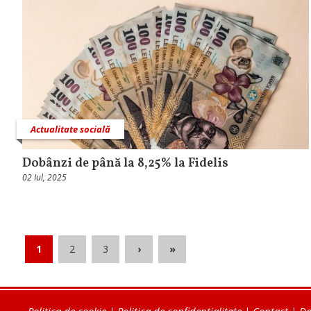
Actualitate socială
Dobânzi de până la 8,25% la Fidelis
02 Iul, 2025
1
2
3
›
»