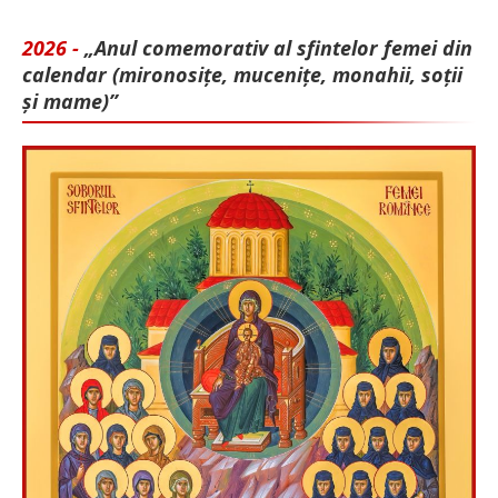
2026 -
„Anul comemorativ al sfintelor femei din
calendar (mironosițe, mu­cenițe, monahii, soții
și mame)”