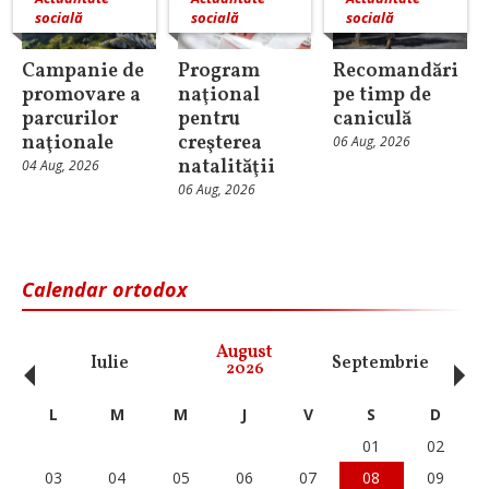
socială
socială
socială
Campanie de
Program
Recomandări
promovare a
naţional
pe timp de
parcurilor
pentru
caniculă
naţionale
creşterea
06 Aug, 2026
natalităţii
04 Aug, 2026
06 Aug, 2026
Calendar ortodox
‹
›
August
Iulie
Septembrie
O
2026
L
M
M
J
V
S
D
01
02
03
04
05
06
07
08
09