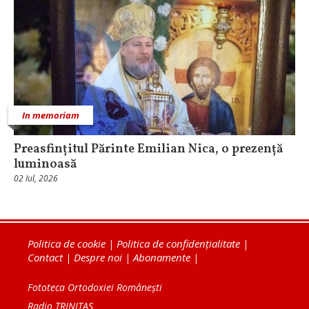
In memoriam
Preasfințitul Părinte Emilian Nica, o prezență
luminoasă
02 Iul, 2026
Politica de cookie
|
Politica de confidențialitate
|
Contact
|
Despre noi
|
Abonamente
|
Fototeca Ortodoxiei Românești
Radio TRINITAS