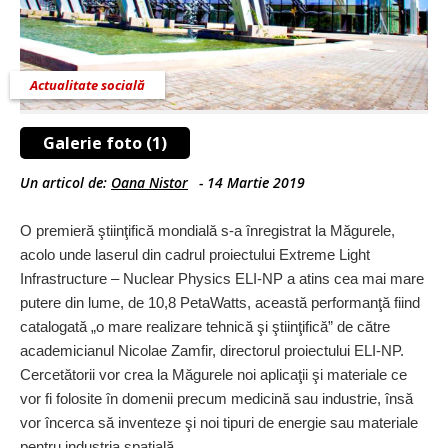
Actualitate socială
Galerie foto (1)
Un articol de:
Oana Nistor
-
14 Martie 2019
O premieră ştiinţifică mondială s-a înregistrat la Măgurele,
acolo unde laserul din cadrul proiectului Extreme Light
Infrastructure – Nuclear Physics ELI-NP a atins cea mai mare
putere din lume, de 10,8 PetaWatts, această performanţă fiind
catalogată „o mare realizare tehnică şi ştiinţifică” de către
academicianul Nicolae Zamfir, directorul proiectului ELI-NP.
Cercetătorii vor crea la Măgurele noi aplicaţii şi materiale ce
vor fi folosite în domenii precum medicină sau industrie, însă
vor încerca să inventeze şi noi tipuri de energie sau materiale
pentru industria spaţială.