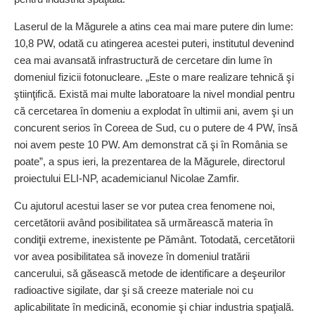
Laserul de la Măgurele a atins cea mai mare putere din lume:
10,8 PW, odată cu atingerea acestei puteri, institutul devenind
cea mai avansată infra­structură de cercetare din lume în
domeniul fizicii fotonucleare. „Este o mare realizare tehnică şi
ştiinţifică. Există mai multe laboratoare la nivel mondial pentru
că cercetarea în domeniu a explodat în ultimii ani, avem şi un
concurent serios în Coreea de Sud, cu o putere de 4 PW, însă
noi avem peste 10 PW. Am demonstrat că şi în România se
poate”, a spus ieri, la prezentarea de la Măgurele, directorul
proiec­tului ELI-NP, academicianul Nicolae Zamfir.
Cu ajutorul acestui laser se vor putea crea fenomene noi,
cercetătorii având posibilitatea să urmărească materia în
condiţii extreme, inexistente pe Pământ. Totodată, cercetătorii
vor avea posibilitatea să inoveze în domeniul tratării
cancerului, să găsească metode de identificare a deşeurilor
radioactive sigilate, dar şi să creeze materiale noi cu
aplicabilitate în medicină, economie şi chiar industria spaţială.