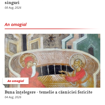
singuri
08 Aug, 2026
An omagial
An omagial
Buna înțelegere - temelie a căsniciei fericite
04 Aug, 2026