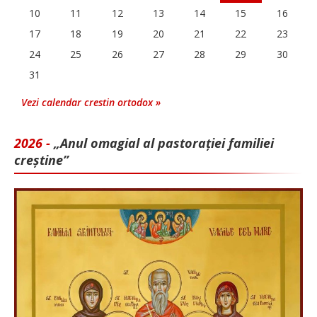
10
11
12
13
14
15
16
17
18
19
20
21
22
23
24
25
26
27
28
29
30
31
Vezi calendar crestin ortodox »
2026 -
„Anul omagial al pastorației familiei
creștine”