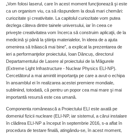
„Vom folosi laserul, care în acest moment funcţionează şi este
ca un organism viu, ca să răspundem la două mari chemări:
curiozitate şi creativitate. La capitolul curiozitate vom putea
dezlega câteva dintre tainele universului, iar în ceea ce
priveşte creativitatea vom încerca să construim aplicaţii, de la
medicină şi până la ştiinţa materialelor, în ideea de a ajuta
omenirea să trăiască mai bine”, a explicat la prezentarea de
ieri a performanţelor proiectului, Ioan Dăncuș, directorul
Departamentului de Lasere al proiectului de la Măgurele
(Extreme Light Infrastructure - Nuclear Physics ELI-NP).
Cercetătorul a mai amintit importanţa pe care a avut-o echipa
în ansamblul ei în realizarea acestei premiere mondiale,
subliniind, totodată, că pentru un popor cea mai mare şi mai
importantă resursă este cea umană.
Componenta românească a Proiectului ELI este axată pe
domeniul fizicii nucleare (ELI-NP, iar sistemul, a cărui instalare
în clădirea ELI-NP a început în septembrie 2016, s-a aflat în
procedura de testare finală, atingându-se, în acest moment,