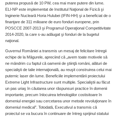
puterea propusă de 10 PW, cea mai mare putere din lume.
ELI-NP este implementat de Institutul Naţional de Fizică şi
Inginerie Nucleară Horia Hulubei (IFIN-HH) şi a beneficiat de o
finanţare de 311 milioane de euro fonduri europene, prin
POSCCE 2007-2013 şi Programul Operaţional Competitivitate
2014-2020, la care s-au adăugat şi fonduri de la bugetul
naţional.
Guvernul României a transmis un mesaj de felicitare întregii
echipe de la Măgurele, apreciind că „avem toate motivele să
ne mândrim cu faptul că oamenii de ştiinţă români, alături de
specialişti de talie internaţională, au reuşit construirea celui mai
puternic laser din lume. Beneficiile implementării proiectului
Extreme Light Infrastructure sunt multiple. Specialiştii au făcut
un pas uriaş în căutarea unor răspunsuri practice în domenii
importante, precum înlocuirea tehnologiilor costisitoare în
domeniul energiei sau cercetarea unor metode revoluţionare în
domeniul medical”. Totodată, Executivul a transmis că
proiectul se va bucura în continuare de întreg sprijinul statului