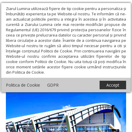
Ziarul Lumina utilizează fişiere de tip cookie pentru a personaliza și
îmbunătăți experiența ta pe Website-ul nostru. Te informăm că ne-
am actualizat politicile pentru a integra în acestea și în activitatea
curentă a Ziarului Lumina cele mai recente modificări propuse de
Regulamentul (UE) 2016/679 privind protecția persoanelor fizice în
ceea ce privește prelucrarea datelor cu caracter personal și privind
libera circulație a acestor date. Înainte de a continua navigarea pe
Website-ul nostru te rugăm să aloci timpul necesar pentru a citi și
Ziarul Lumina
›
Societate
›
Actualitate socială
›
Laserul de la
înțelege conținutul Politicii de Cookie. Prin continuarea navigării pe
Măgurele a atins cea mai mare putere
Website-ul nostru confirmi acceptarea utilizării fişierelor de tip
cookie conform Politicii de Cookie. Nu uita totuși că poți modifica în
Laserul de la Măgurele a atins cea mai
orice moment setările acestor fişiere cookie urmând instrucțiunile
din Politica de Cookie.
mare putere
Politica de Cookie
GDPR
Accept