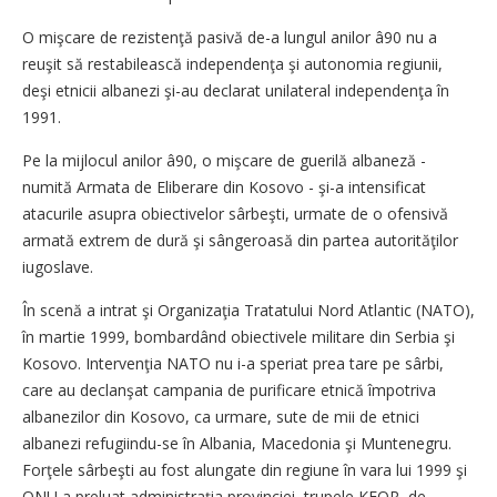
O mişcare de rezistenţă pasivă de-a lungul anilor â90 nu a
reuşit să restabilească independenţa şi autonomia regiunii,
deşi etnicii albanezi şi-au declarat unilateral independenţa în
1991.
Pe la mijlocul anilor â90, o mişcare de guerilă albaneză -
numită Armata de Eliberare din Kosovo - şi-a intensificat
atacurile asupra obiectivelor sârbeşti, urmate de o ofensivă
armată extrem de dură şi sângeroasă din partea autorităţilor
iugoslave.
În scenă a intrat şi Organizaţia Tratatului Nord Atlantic (NATO),
în martie 1999, bombardând obiectivele militare din Serbia şi
Kosovo. Intervenţia NATO nu i-a speriat prea tare pe sârbi,
care au declanşat campania de purificare etnică împotriva
albanezilor din Kosovo, ca urmare, sute de mii de etnici
albanezi refugiindu-se în Albania, Macedonia şi Muntenegru.
Forţele sârbeşti au fost alungate din regiune în vara lui 1999 şi
ONU a preluat administraţia provinciei, trupele KFOR, de