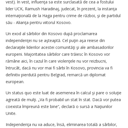
vest). În vest, influenţa sa este surclasată de cea a fostului
lider UCK, Ramush Haradinaj, judecat, în prezent, la instanţa
internaţională de la Haga pentru crime de război, şi de partidul
său - Alianţa pentru viitorul Kosovo.
Un exod al sârbilor din Kosovo după proclamarea
independenţei nu se aşteaptă. Cel puţin aşa reiese din
declaraţiile liderilor acestei comunităţi şi ale ambasadorilor
europeni. Majoritatea sârbilor care trăiesc în Kosovo vor
rămâne aici, în cazul în care violenţele nu vor reizbucni,
întrucât, dacă nu vor mai fi sârbi în Kosovo, provincia va fi
definitiv pierdută pentru Belgrad, remarcă un diplomat
european.
Un status quo este luat de asemenea în calcul şi pare o soluţie
agreată de mulţi. „Va fi probabil un stat în stat. Dacă vor putea
coexista împreună este bine“, declară o sursă a Naţiunilor
Unite.
Independenţa nu va aduce, însă, eliminarea totală a sârbilor,