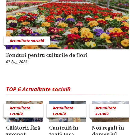
Actualitate socială
Fonduri pentru culturile de flori
07 Aug, 2026
TOP 6 Actualitate socială
Actualitate
Actualitate
Actualitate
socială
socială
socială
Călătorii fără
Caniculă în
Noi reguli în
zgomot
toată ţara
domeniul