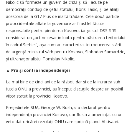
Nikolic să formeze un guvern de criză şi să-i acuze pe
democraţii conduşi de şeful statului, Boris Tadic, şi pe aliaţii
acestora de la G17 Plus de înaltă trădare. Cele două partide
prooccidentale aflate la guvernare ar fi astfel făcute
responsabile pentru pierderea Kosovo, iar gestul DSS-SRS
considerat un „act necesar în lupta pentru păstrarea teritoriului
în cadrul Serbiei“, aşa cum au caracterizat introducerea stării
de urgenţă ministrul sârb pentru Kosovo, Slobodan Samardzic,
şi ultranaţionalistul Tomislav Nikolic.
▲
Pro şi contra independenţei
La mai bine de cinci ani de la război, dar şi de la intrarea sub
tutela ONU a provinciei, au început discuţiile despre un posibil
viitor statut la provinciei Kosovo.
Preşedintele SUA, George W. Bush, s-a declarat pentru
independenţa provinciei Kosovo, dar Rusia a ameninţat cu un
veto dat oricărei rezoluţii ONU care sprijină planul Ahtisaari.