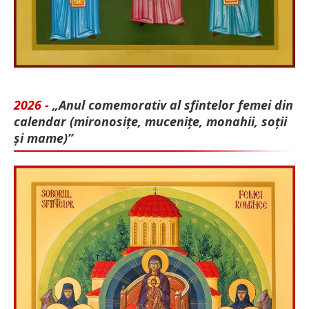
2026 -
„Anul comemorativ al sfintelor femei din
calendar (mironosițe, mu­cenițe, monahii, soții
și mame)”