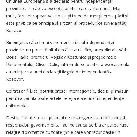
Uniunea Europeană s-a declarat pentru independenţa
provinciei, cu câteva excepţii, printre care şi România. Mai
mult, forul european va trimite şi trupe de menţinere a păcii şi
este privit ca pe principalul artizan al procedurilor suveranităţii
Kosovo.
Bineînţeles că cel mai vehement critic al independenţei
provinciei nu poate fi altul decât statul sârb, preşedintele sârb,
Boris Tadic, premierul Vojislav Kostunica şi preşedintele
Parlamentului, Oliver Dulic, întâlnindu-se pentru a evoca „reala
ameninţare a unei declaraţii ilegale de independenţă a
Kosovo“.
Cei trei ar fi luat, potrivit presei internaţionale, decizii şi măsuri
pentru a „anula toate actele nelegale ale unei independenţe
unilaterale“.
Deşi nici un detaliu al planului de respingere nu a fost relevat,
responsabili guvernamentali au indicat că Serbia ar putea rupe
relaţiile diplomatice cu toate ţările care vor recunoaşte un