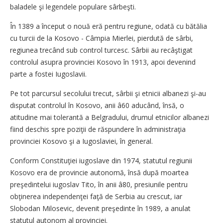
baladele şi legendele populare sârbeşti.
În 1389 a început o nouă eră pentru regiune, odată cu bătălia
cu turcii de la Kosovo - Câmpia Mierlei, pierdută de sârbi,
regiunea trecând sub control turcesc. Sârbii au recâştigat
controlul asupra provinciei Kosovo în 1913, apoi devenind
parte a fostei Iugoslavii.
Pe tot parcursul secolului trecut, sârbii şi etnicii albanezi şi-au
disputat controlul în Kosovo, anii â60 aducând, însă, o
atitudine mai tolerantă a Belgradului, drumul etnicilor albanezi
fiind deschis spre poziţii de răspundere în administraţia
provinciei Kosovo şi a Iugoslaviei, în general.
Conform Constituţiei iugoslave din 1974, statutul regiunii
Kosovo era de provincie autonomă, însă după moartea
preşedintelui iugoslav Tito, în anii â80, presiunile pentru
obţinerea independenţei faţă de Serbia au crescut, iar
Slobodan Milosevic, devenit preşedinte în 1989, a anulat
statutul autonom al provinciei.