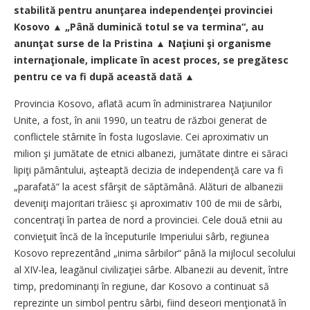
stabilită pentru anunţarea independenţei provinciei
Kosovo ▲ „Până duminică totul se va termina“, au
anunţat surse de la Pristina ▲ Naţiuni şi organisme
internaţionale, implicate în acest proces, se pregătesc
pentru ce va fi după această dată ▲
Provincia Kosovo, aflată acum în administrarea Naţiunilor
Unite, a fost, în anii 1990, un teatru de război generat de
conflictele stârnite în fosta Iugoslavie. Cei aproximativ un
milion şi jumătate de etnici albanezi, jumătate dintre ei săraci
lipiţi pământului, aşteaptă decizia de independenţă care va fi
„parafată“ la acest sfârşit de săptămână. Alături de albanezii
deveniţi majoritari trăiesc şi aproximativ 100 de mii de sârbi,
concentraţi în partea de nord a provinciei. Cele două etnii au
convieţuit încă de la începuturile Imperiului sârb, regiunea
Kosovo reprezentând „inima sârbilor“ până la mijlocul secolului
al XIV-lea, leagănul civilizaţiei sârbe. Albanezii au devenit, între
timp, predominanţi în regiune, dar Kosovo a continuat să
reprezinte un simbol pentru sârbi, fiind deseori menţionată în