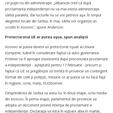
cel puţin nu din administraţie. „Albanezii cred că după
proclamarea independenţei nu va mai exista administraţie
sârbă paralelă, dar lucrurile nu se vor petrece aşa. În timpul
alegerilor locale din Serbia, în mai, sârbii vor organiza un
scrutin în Kosovo“, spune Anderson.
Protectoratul UE ar putea eşua, spun analiştii
Kosovo ar putea deveni un protectorat eşuat al Uniunii
Europene, luând în considerare faptul că auto-guvernarea
Pristinei va fi aproape inexistentă după preconizata proclamare
a independenţei - aşteptată pentru 17 februarie - precum şi
faptul că UE se pregăteşte să trimită în provincie un contingent
format din civili şi poliţişti, misiune ce ar putea să nu facă faţă
în regiune, scria, marţi, EUObserver.
Desprinderea de Serbia va avea loc în două etape, scriu media
din Kosovo. În prima etapă, parlamentul din provincie va
adopta un document privind intenţia de proclamare a
independenţei. Declaraţia va intra în vigoare abia în martie,