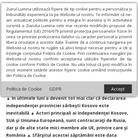
Ziarul Lumina utilizează fişiere de tip cookie pentru a personaliza și
îmbunătăți experiența ta pe Website-ul nostru. Te informăm că ne-
am actualizat politicile pentru a integra în acestea și în activitatea
curentă a Ziarului Lumina cele mai recente modificări propuse de
Regulamentul (UE) 2016/679 privind protecția persoanelor fizice în
ceea ce privește prelucrarea datelor cu caracter personal și privind
libera circulație a acestor date. Înainte de a continua navigarea pe
Website-ul nostru te rugăm să aloci timpul necesar pentru a citi și
Ziarul Lumina
›
Societate
›
Actualitate socială
›
„Până duminică
înțelege conținutul Politicii de Cookie. Prin continuarea navigării pe
totul se va termina“
Website-ul nostru confirmi acceptarea utilizării fişierelor de tip
cookie conform Politicii de Cookie. Nu uita totuși că poți modifica în
„Până duminică totul se va termina“
orice moment setările acestor fişiere cookie urmând instrucțiunile
din Politica de Cookie.
Un articol de:
Oana Nistor
-
14 Feb 2008
Politica de Cookie
GDPR
Accept
▲ În ultimele luni a devenit tot mai clar că declararea
independenţei provinciei sârbeşti Kosovo este
inevitabilă ▲ Actori principali ai independenţei Kosovo,
SUA şi Uniunea Europeană, sunt contracaraţi de Rusia,
dar şi de alte state mici membre ale UE, printre care şi
România ▲ Sfârşitul acestei săptămâni este data