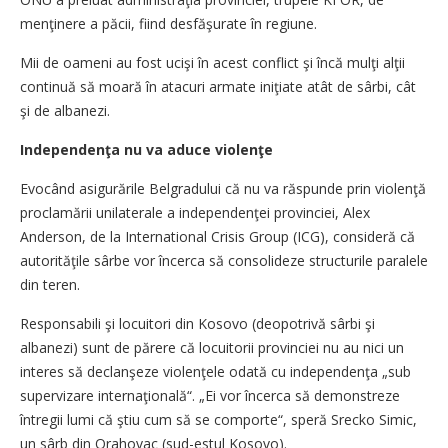
menţinere a păcii, fiind desfăşurate în regiune.
Mii de oameni au fost ucişi în acest conflict şi încă mulţi alţii
continuă să moară în atacuri armate iniţiate atât de sârbi, cât
şi de albanezi.
Independenţa nu va aduce violenţe
Evocând asigurările Belgradului că nu va răspunde prin violenţă
proclamării unilaterale a independenţei provinciei, Alex
Anderson, de la International Crisis Group (ICG), consideră că
autorităţile sârbe vor încerca să consolideze structurile paralele
din teren.
Responsabili şi locuitori din Kosovo (deopotrivă sârbi şi
albanezi) sunt de părere că locuitorii provinciei nu au nici un
interes să declanşeze violenţele odată cu independenţa „sub
supervizare internaţională“. „Ei vor încerca să demonstreze
întregii lumi că ştiu cum să se comporte“, speră Srecko Simic,
un sârb din Orahovac (sud-estul Kosovo).