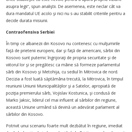
asupra legii“, spun analiştii. De asemenea, este neclar cât va
dura mandatul UE acolo şi nici nu s-au stabilit criteriile pentru a
decide durata misiunii.
Contraofensiva Serbiei
În timp ce albanezii din Kosovo nu contenesc cu mulţumirile
faţă de prietenii europeni, dar şi faţă de americani, sârbii din
Kosovo sunt puternic îngrijoraţi de propria securitate şi de
viitorul lor şi se pregătesc ca mâine să formeze parlamentul
sârb din Kosovo şi Metohija, cu sediul în Mitrovica de nord.
Decizia a fost luată săptămâna trecută, la Mitrovica, în timpul
reuniunii Uniunii Municipalităţilor şi a Satelor, apropiată de
poziţia premierului sârb, Vojislav Kostunica, şi condusă de
Marko Jaksic, liderul cel mai influent al sârbilor din regiune,
această Uniune urmând să devină un adevărat parlament al
sârbilor din Kosovo.
Potrivit unui scenariu foarte mult dezbătut în regiune, imediat