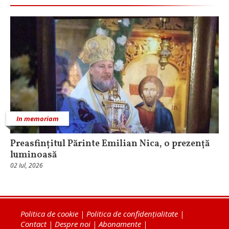
In memoriam
Preasfințitul Părinte Emilian Nica, o prezență
luminoasă
02 Iul, 2026
Politica de cookie
|
Politica de confidențialitate
|
Contact
|
Despre noi
|
Abonamente
|