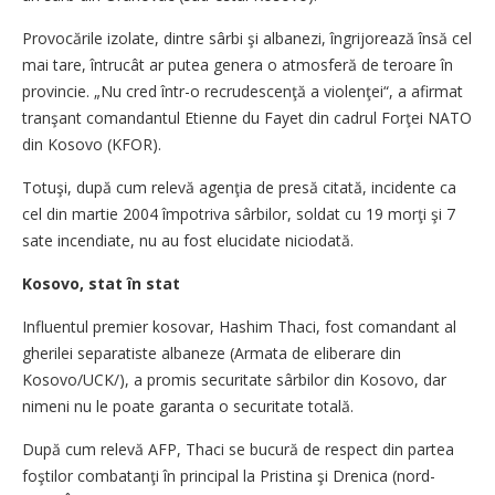
Provocările izolate, dintre sârbi şi albanezi, îngrijorează însă cel
mai tare, întrucât ar putea genera o atmosferă de teroare în
provincie. „Nu cred într-o recrudescenţă a violenţei“, a afirmat
tranşant comandantul Etienne du Fayet din cadrul Forţei NATO
din Kosovo (KFOR).
Totuşi, după cum relevă agenţia de presă citată, incidente ca
cel din martie 2004 împotriva sârbilor, soldat cu 19 morţi şi 7
sate incendiate, nu au fost elucidate niciodată.
Kosovo, stat în stat
Influentul premier kosovar, Hashim Thaci, fost comandant al
gherilei separatiste albaneze (Armata de eliberare din
Kosovo/UCK/), a promis securitate sârbilor din Kosovo, dar
nimeni nu le poate garanta o securitate totală.
După cum relevă AFP, Thaci se bucură de respect din partea
foştilor combatanţi în principal la Pristina şi Drenica (nord-