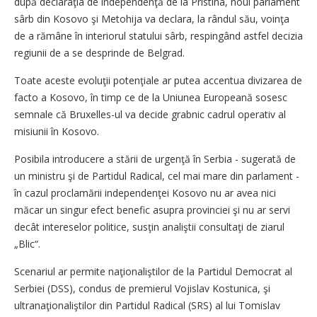
după declaraţia de independenţă de la Pristina, noul parlament
sârb din Kosovo şi Metohija va declara, la rândul său, voinţa
de a rămâne în interiorul statului sârb, respingând astfel decizia
regiunii de a se desprinde de Belgrad.
Toate aceste evoluţii potenţiale ar putea accentua divizarea de
facto a Kosovo, în timp ce de la Uniunea Europeană sosesc
semnale că Bruxelles-ul va decide grabnic cadrul operativ al
misiunii în Kosovo.
Posibila introducere a stării de urgenţă în Serbia - sugerată de
un ministru şi de Partidul Radical, cel mai mare din parlament -
în cazul proclamării independenţei Kosovo nu ar avea nici
măcar un singur efect benefic asupra provinciei şi nu ar servi
decât intereselor politice, susţin analiştii consultaţi de ziarul
„Blic“.
Scenariul ar permite naţionaliştilor de la Partidul Democrat al
Serbiei (DSS), condus de premierul Vojislav Kostunica, şi
ultranaţionaliştilor din Partidul Radical (SRS) al lui Tomislav