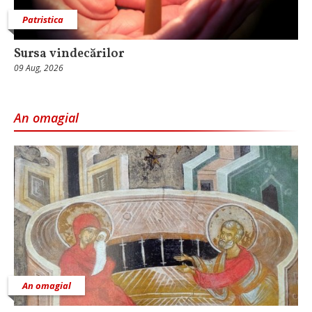
Patristica
Sursa vindecărilor
09 Aug, 2026
An omagial
An omagial