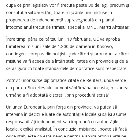
după ce prin legislativ vor fi trecute peste 30 de legi, precum şi
constituţia viitoarei ţări, toate mişcările fiind incluse în
propunerea de independenţă supravegheată din planul
întocmit anul trecut de trimisul special al ONU, Martti Ahtisaari.
Între timp, până cel târziu luni, 18 februarie, UE va aproba
trimiterea misiunii sale de 1.800 de oameni în Kosovo,
contingent compus din poliţişti, judecători şi procurori, a căror
misiune va fi aceea de a întări stabilitatea din provincie şi de a
se asigura că toate standardele democratice sunt respectate.
Potrivit unor surse diplomatice citate de Reuters, unda verde
din partea Bruxelles-ului ar veni săptămâna aceasta, misiunea
urmând a fi adoptată discret, „prin procedură scrisă“.
Uniunea Europeană, prin forţa din provincie, va putea să
intervină în deciziile luate de autorităţile locale şi să îşi asume
responsabilităţi independent sau împreună cu autorităţile
locale, explică analistul. În concluzie, misiunea „poate să facă
orice stabileşte că este nevoie pentru a apăra propria viziune