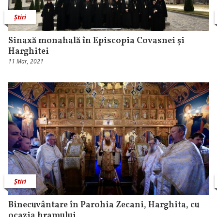
Știri
Sinaxă monahală în Episcopia Covasnei și
Harghitei
11 Mar, 2021
Știri
Binecuvântare în Parohia Zecani, Harghita, cu
ocazia hramului