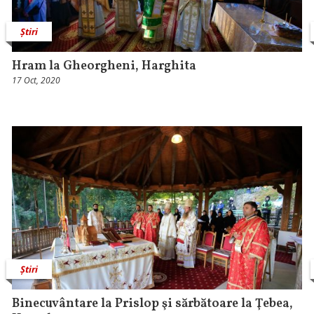
Știri
Hram la Gheorgheni, Harghita
17 Oct, 2020
Știri
Binecuvântare la Prislop şi sărbătoare la Ţebea,