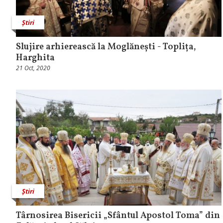
Știri
Slujire arhierească la Moglănești - Toplița,
Harghita
21 Oct, 2020
Știri
Târnosirea Bisericii „Sfântul Apostol Toma” din