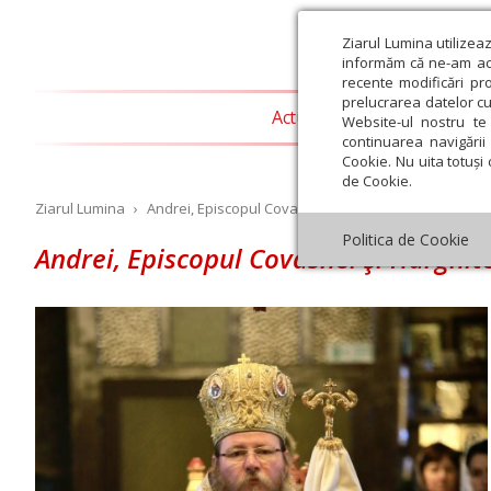
Ziarul Lumina utilizea
informăm că ne-am actu
recente modificări pr
prelucrarea datelor cu
Actualitate religioasă
T
Website-ul nostru te 
continuarea navigării 
Cookie. Nu uita totuși 
de Cookie.
Ziarul Lumina
›
Andrei, Episcopul Covasnei şi Harghitei
Politica de Cookie
Andrei, Episcopul Covasnei şi Harghit