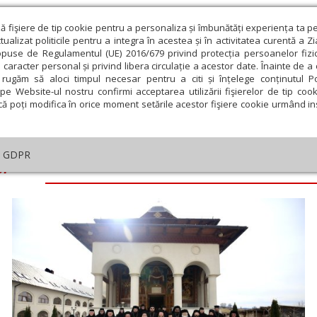
ză fişiere de tip cookie pentru a personaliza și îmbunătăți experiența ta p
alizat politicile pentru a integra în acestea și în activitatea curentă a Z
opuse de Regulamentul (UE) 2016/679 privind protecția persoanelor fizi
 caracter personal și privind libera circulație a acestor date. Înainte de 
eologie și spiritualitate
Educaţie și Cultură
Societate
rugăm să aloci timpul necesar pentru a citi și înțelege conținutul Pol
pe Website-ul nostru confirmi acceptarea utilizării fişierelor de tip cook
că poți modifica în orice moment setările acestor fişiere cookie urmând ins
GDPR
ei