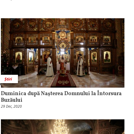
Știri
Duminica după Naşterea Domnului la Întorsura
Buzăului
29 Dec, 2020