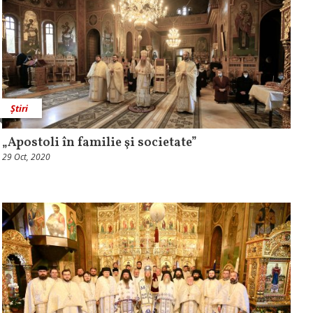
Știri
„Apostoli în familie şi societate”
29 Oct, 2020