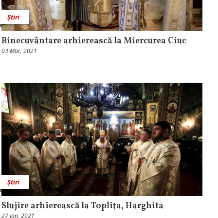
Știri
Binecuvântare arhierească la Miercurea Ciuc
03 Mar, 2021
Știri
Slujire arhierească la Topliţa, Harghita
27 Ian, 2021