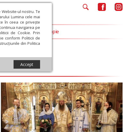
e Website-ul nostru. Te
iarului Lumina cele mai
ce în ceea ce privește
a continua navigarea pe
Opinii
Filantropie
iticii de Cookie. Prin
ie conform Politicii de
trucțiunile din Politica
Accept