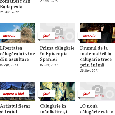
românesc din
23 Noi, 2015
Budapesta
25 Mar, 2022
Interviu
Știri
Interviu
Libertatea
Prima călugărie
Drumul de la
călugărului vine
în Episcopia
matematică la
din ascultare
Spaniei
călugărie trece
prin inimă
02 Apr, 2013
07 Dec, 2011
29 Mar, 2011
Repere și idei
Știri
Știri
Artistul fierar
Călugărie în
„O nouă
şi traiul
mănăstire şi
călugărie este o