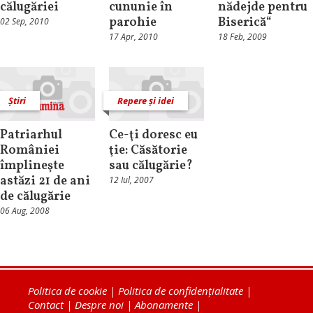
călugăriei
cununie în
nădejde pentru
parohie
Biserică“
02 Sep, 2010
17 Apr, 2010
18 Feb, 2009
Știri
Repere și idei
Patriarhul
Ce-ţi doresc eu
României
ţie: Căsătorie
împlineşte
sau călugărie?
astăzi 21 de ani
12 Iul, 2007
de călugărie
06 Aug, 2008
Politica de cookie
|
Politica de confidențialitate
|
Contact
|
Despre noi
|
Abonamente
|