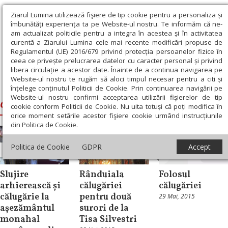
Ziarul Lumina utilizează fişiere de tip cookie pentru a personaliza și
îmbunătăți experiența ta pe Website-ul nostru. Te informăm că ne-
am actualizat politicile pentru a integra în acestea și în activitatea
curentă a Ziarului Lumina cele mai recente modificări propuse de
Regulamentul (UE) 2016/679 privind protecția persoanelor fizice în
ceea ce privește prelucrarea datelor cu caracter personal și privind
libera circulație a acestor date. Înainte de a continua navigarea pe
Website-ul nostru te rugăm să aloci timpul necesar pentru a citi și
Ziarul Lumina
›
calugarie
înțelege conținutul Politicii de Cookie. Prin continuarea navigării pe
Website-ul nostru confirmi acceptarea utilizării fişierelor de tip
calugarie
cookie conform Politicii de Cookie. Nu uita totuși că poți modifica în
orice moment setările acestor fişiere cookie urmând instrucțiunile
din Politica de Cookie.
Politica de Cookie
GDPR
Accept
Diaspora
Moldova
Repere și idei
Slujire
Rânduiala
Folosul
arhierească și
călugăriei
călugăriei
călugărie la
pentru două
29 Mai, 2015
așezământul
surori de la
monahal
Tisa Silvestri