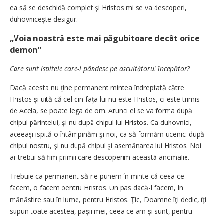
ea să se deschidă complet şi Hristos mi se va descoperi,
duhovniceşte desigur.
„Voia noastră este mai păgubitoare decât orice
demon”
Care sunt ispitele care-l pândesc pe ascultătorul începător?
Dacă acesta nu ţine permanent mintea îndreptată către
Hristos şi uită că cel din faţa lui nu este Hristos, ci este trimis
de Acela, se poate lega de om. Atunci el se va forma după
chipul părintelui, şi nu după chipul lui Hristos. Ca duhovnici,
aceeaşi ispită o întâmpinăm şi noi, ca să formăm ucenici după
chipul nostru, şi nu după chipul şi asemănarea lui Hristos. Noi
ar trebui să fim primii care descoperim această anomalie.
Trebuie ca permanent să ne punem în minte că ceea ce
facem, o facem pentru Hristos. Un pas dacă-l facem, în
mănăstire sau în lume, pentru Hristos. Ţie, Doamne îţi dedic, îţi
supun toate acestea, paşii mei, ceea ce am şi sunt, pentru