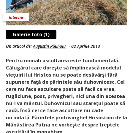
Interviu
Galerie foto (1)
Un articol de:
Augustin Păunoiu
-
02 Aprilie 2013
Pentru monah ascultarea este fundamentală.
Călugărul care doreşte să împlinească modelul
vieţuirii lui Hristos nu se poate desăvârşi fără
supunere faţă de părintele său duhovnicesc. Cel
care nu face ascultare poate să facă ce vrea,
rugăciune, post, privegheri, nici una din acestea
nu-l va mântui. Duhovnicul sau stareţul poate să
cadă. Însă cel ce face ascultare nu cade
niciodată. Părintele protosinghel Hrisostom de la
Mănăstirea Putna ne vorbeşte despre treptele
ascultării în monahism.