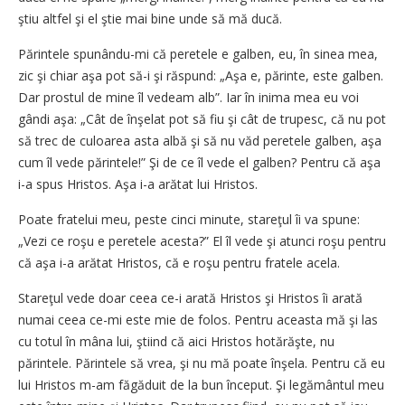
ştiu altfel şi el ştie mai bine unde să mă ducă.
Părintele spunându-mi că peretele e galben, eu, în sinea mea,
zic şi chiar aşa pot să-i şi răspund: „Aşa e, părinte, este galben.
Dar prostul de mine îl vedeam alb”. Iar în inima mea eu voi
gândi aşa: „Cât de înşelat pot să fiu şi cât de trupesc, că nu pot
să trec de culoarea asta albă şi să nu văd peretele galben, aşa
cum îl vede părintele!” Şi de ce îl vede el galben? Pentru că aşa
i-a spus Hristos. Aşa i-a arătat lui Hristos.
Poate fratelui meu, peste cinci minute, stareţul îi va spune:
„Vezi ce roşu e peretele acesta?” El îl vede şi atunci roşu pentru
că aşa i-a arătat Hristos, că e roşu pentru fratele acela.
Stareţul vede doar ceea ce-i arată Hristos şi Hristos îi arată
numai ceea ce-mi este mie de folos. Pentru aceasta mă şi las
cu totul în mâna lui, ştiind că aici Hristos hotărăşte, nu
părintele. Părintele să vrea, şi nu mă poate înşela. Pentru că eu
lui Hristos m-am făgăduit de la bun început. Şi legământul meu