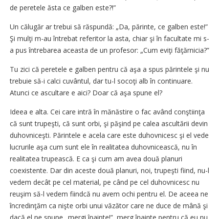
de peretele ăsta ce galben este?!”
Un călugăr ar trebui să răspundă: „Da, părinte, ce galben este!”
Şi mulţi m-au întrebat referitor la asta, chiar şi în facultate mi s-
a pus întrebarea aceasta de un profesor: „Cum eviţi făţărnicia?”
Tu zici că peretele e galben pentru că aşa a spus părintele şi nu
trebuie să-i calci cuvântul, dar tu-l socoţi alb în continuare.
Atunci ce ascultare e aici? Doar că aşa spune el?
Ideea e alta. Cei care intră în mănăstire o fac având conştiinţa
că sunt trupeşti, că sunt orbi, şi păşind pe calea ascultării devin
duhovniceşti. Părintele e acela care este duhovnicesc şi el vede
lucrurile aşa cum sunt ele în realitatea duhovnicească, nu în
realitatea trupească. E ca şi cum am avea două planuri
coexistente. Dar din aceste două planuri, noi, trupeşti fiind, nu-l
vedem decât pe cel material, pe când pe cel duhovnicesc nu
reuşim să-l vedem fiindcă nu avem ochi pentru el. De aceea ne
încredinţăm ca nişte orbi unui văzător care ne duce de mână şi
dacă el ne spune „mergi înainte!”, merg înainte pentru că eu nu