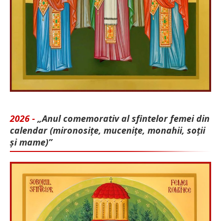
2026 -
„Anul comemorativ al sfintelor femei din
calendar (mironosițe, mu­cenițe, monahii, soții
și mame)”