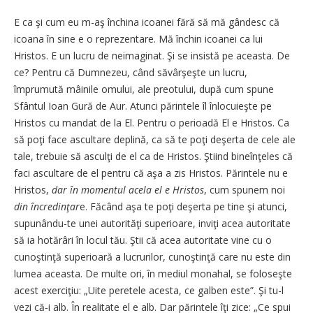
E ca şi cum eu m-aş închina icoanei fără să mă gândesc că
icoana în sine e o reprezentare. Mă închin icoanei ca lui
Hristos. E un lucru de neimaginat. Şi se insistă pe aceasta. De
ce? Pentru că Dumnezeu, când săvârşeşte un lucru,
împrumută mâinile omului, ale preotului, după cum spune
Sfântul Ioan Gură de Aur. Atunci părintele îl înlocuieşte pe
Hristos cu mandat de la El. Pentru o perioadă El e Hristos. Ca
să poţi face ascultare deplină, ca să te poţi deşerta de cele ale
tale, trebuie să asculţi de el ca de Hristos. Ştiind bineînţeles că
faci ascultare de el pentru că aşa a zis Hristos. Părintele nu e
Hristos,
dar în momentul acela el e Hristos
, cum spunem noi
din încredinţar
e. Făcând aşa te poţi deşerta pe tine şi atunci,
supunându-te unei autorităţi superioare, inviţi acea autoritate
să ia hotărâri în locul tău. Ştii că acea autoritate vine cu o
cunoştinţă superioară a lucrurilor, cunoştinţă care nu este din
lumea aceasta. De multe ori, în mediul monahal, se foloseşte
acest exerciţiu: „Uite peretele acesta, ce galben este”. Şi tu-l
vezi că-i alb. În realitate el e alb. Dar părintele îţi zice: „Ce spui