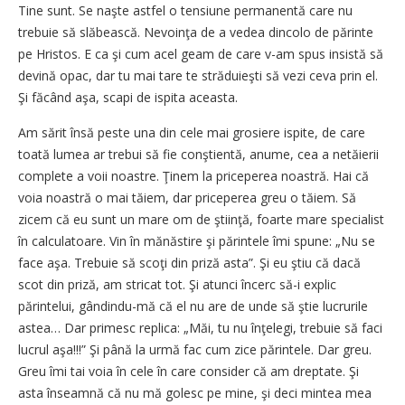
Tine sunt. Se naşte astfel o tensiune permanentă care nu
trebuie să slăbească. Nevoinţa de a vedea dincolo de părinte
pe Hristos. E ca şi cum acel geam de care v-am spus insistă să
devină opac, dar tu mai tare te străduieşti să vezi ceva prin el.
Şi făcând aşa, scapi de ispita aceasta.
Am sărit însă peste una din cele mai grosiere ispite, de care
toată lumea ar trebui să fie conştientă, anume, cea a netăierii
complete a voii noastre. Ţinem la priceperea noastră. Hai că
voia noastră o mai tăiem, dar priceperea greu o tăiem. Să
zicem că eu sunt un mare om de ştiinţă, foarte mare specialist
în calculatoare. Vin în mănăstire şi părintele îmi spune: „Nu se
face aşa. Trebuie să scoţi din priză asta”. Şi eu ştiu că dacă
scot din priză, am stricat tot. Şi atunci încerc să-i explic
părintelui, gândindu-mă că el nu are de unde să ştie lucrurile
astea… Dar primesc replica: „Măi, tu nu înţelegi, trebuie să faci
lucrul aşa!!!” Şi până la urmă fac cum zice părintele. Dar greu.
Greu îmi tai voia în cele în care consider că am dreptate. Şi
asta înseamnă că nu mă golesc pe mine, şi deci mintea mea