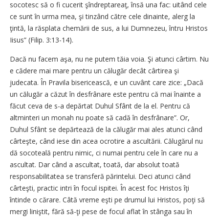
socotesc să o fi cucerit şîndreptareaţ, însă una fac: uitând cele
ce sunt în urma mea, şi tinzând către cele dinainte, alerg la
ţintă, la răsplata chemării de sus, a lui Dumnezeu, întru Hristos
Iisus” (Filip. 3:13-14).
Dacă nu facem aşa, nu ne putem tăia voia. Şi atunci cârtim. Nu
e cădere mai mare pentru un călugăr decât cârtirea şi
judecata. În Pravila bisericească, e un cuvânt care zice: „Dacă
un călugăr a căzut în desfrânare este pentru că mai înainte a
făcut ceva de s-a depărtat Duhul Sfânt de la el. Pentru că
altminteri un monah nu poate să cadă în desfrânare”. Or,
Duhul Sfânt se depărtează de la călugăr mai ales atunci când
cârteşte, când iese din acea ocrotire a ascultării. Călugărul nu
dă socoteală pentru nimic, ci numai pentru cele în care nu a
ascultat. Dar când a ascultat, toată, dar absolut toată
responsabilitatea se transferă părintelui. Deci atunci când
cârteşti, practic intri în focul ispitei. În acest foc Hristos îţi
întinde o cărare. Câtă vreme eşti pe drumul lui Hristos, poţi să
mergi liniştit, fără să-ţi pese de focul aflat în stânga sau în