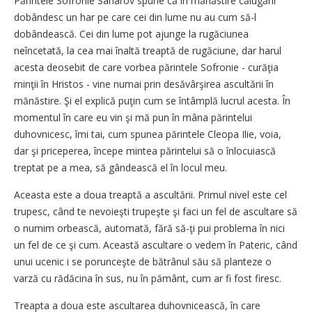
Părintele Sofronie Saharov spune că în mănăstire călugării
dobândesc un har pe care cei din lume nu au cum să-l
dobândească. Cei din lume pot ajunge la rugăciunea
neîncetată, la cea mai înaltă treaptă de rugăciune, dar harul
acesta deosebit de care vorbea părintele Sofronie - curăţia
minţii în Hristos - vine numai prin desăvârşirea ascultării în
mănăstire. Şi el explică puţin cum se întâmplă lucrul acesta. În
momentul în care eu vin şi mă pun în mâna părintelui
duhovnicesc, îmi tai, cum spunea părintele Cleopa Ilie, voia,
dar şi priceperea, începe mintea părintelui să o înlocuiască
treptat pe a mea, să gândească el în locul meu.
Aceasta este a doua treaptă a ascultării. Primul nivel este cel
trupesc, când te nevoieşti trupeşte şi faci un fel de ascultare să
o numim orbească, automată, fără să-ţi pui problema în nici
un fel de ce şi cum. Această ascultare o vedem în Pateric, când
unui ucenic i se porunceşte de bătrânul său să planteze o
varză cu rădăcina în sus, nu în pământ, cum ar fi fost firesc.
Treapta a doua este ascultarea duhovnicească, în care