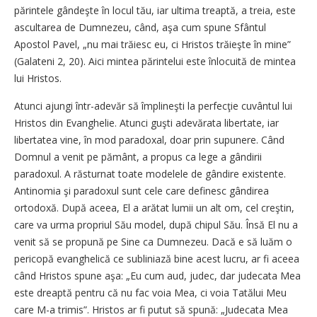
părintele gândeşte în locul tău, iar ultima treaptă, a treia, este
ascultarea de Dumnezeu, când, aşa cum spune Sfântul
Apostol Pavel, „nu mai trăiesc eu, ci Hristos trăieşte în mine”
(Galateni 2, 20). Aici mintea părintelui este înlocuită de mintea
lui Hristos.
Atunci ajungi într-adevăr să împlineşti la perfecţie cuvântul lui
Hristos din Evanghelie. Atunci guşti adevărata libertate, iar
libertatea vine, în mod paradoxal, doar prin supunere. Când
Domnul a venit pe pământ, a propus ca lege a gândirii
paradoxul. A răsturnat toate modelele de gândire existente.
Antinomia şi paradoxul sunt cele care definesc gândirea
ortodoxă. După aceea, El a arătat lumii un alt om, cel creştin,
care va urma propriul Său model, după chipul Său. Însă El nu a
venit să se propună pe Sine ca Dumnezeu. Dacă e să luăm o
pericopă evanghelică ce subliniază bine acest lucru, ar fi aceea
când Hristos spune aşa: „Eu cum aud, judec, dar judecata Mea
este dreaptă pentru că nu fac voia Mea, ci voia Tatălui Meu
care M-a trimis”. Hristos ar fi putut să spună: „Judecata Mea