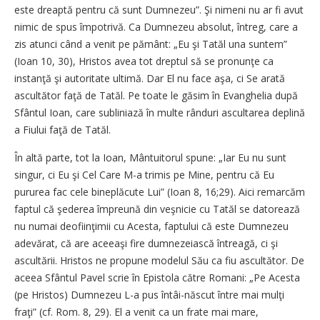
este dreaptă pentru că sunt Dumnezeu”. Şi nimeni nu ar fi avut
nimic de spus împotrivă. Ca Dumnezeu absolut, întreg, care a
zis atunci când a venit pe pământ: „Eu şi Tatăl una suntem”
(Ioan 10, 30), Hristos avea tot dreptul să se pronunţe ca
instanţă şi autoritate ultimă. Dar El nu face aşa, ci Se arată
ascultător faţă de Tatăl. Pe toate le găsim în Evanghelia după
Sfântul Ioan, care subliniază în multe rânduri ascultarea deplină
a Fiului faţă de Tatăl.
În altă parte, tot la Ioan, Mântuitorul spune: „Iar Eu nu sunt
singur, ci Eu şi Cel Care M-a trimis pe Mine, pentru că Eu
pururea fac cele bineplăcute Lui” (Ioan 8, 16;29). Aici remarcăm
faptul că şederea împreună din veşnicie cu Tatăl se datorează
nu numai deofiinţimii cu Acesta, faptului că este Dumnezeu
adevărat, că are aceeaşi fire dumnezeiască întreagă, ci şi
ascultării. Hristos ne propune modelul Său ca fiu ascultător. De
aceea Sfântul Pavel scrie în Epistola către Romani: „Pe Acesta
(pe Hristos) Dumnezeu L-a pus întâi-născut între mai mulţi
fraţi” (cf. Rom. 8, 29). El a venit ca un frate mai mare,