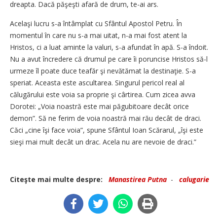
dreapta. Dacă păşeşti afară de drum, te-ai ars.
Acelaşi lucru s-a întâmplat cu Sfântul Apostol Petru. În
momentul în care nu s-a mai uitat, n-a mai fost atent la
Hristos, ci a luat aminte la valuri, s-a afundat în apă. S-a îndoit.
Nu a avut încredere că drumul pe care îi poruncise Hristos să-l
urmeze îl poate duce teafăr şi nevătămat la destinaţie. S-a
speriat. Aceasta este ascultarea. Singurul pericol real al
călugărului este voia sa proprie şi cârtirea. Cum zicea avva
Dorotei: „Voia noastră este mai păgubitoare decât orice
demon”. Să ne ferim de voia noastră mai rău decât de draci.
Căci „cine îşi face voia”, spune Sfântul Ioan Scărarul, „îşi este
sieşi mai mult decât un drac. Acela nu are nevoie de draci.”
Citeşte mai multe despre:
Manastirea Putna
-
calugarie