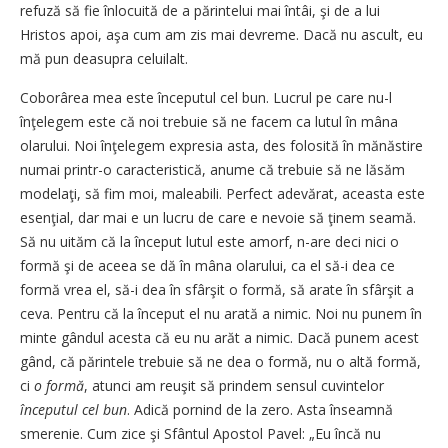
refuză să fie înlocuită de a părintelui mai întâi, şi de a lui
Hristos apoi, aşa cum am zis mai devreme. Dacă nu ascult, eu
mă pun deasupra celuilalt.
Coborârea mea este începutul cel bun. Lucrul pe care nu-l
înţelegem este că noi trebuie să ne facem ca lutul în mâna
olarului. Noi înţelegem expresia asta, des folosită în mănăstire
numai printr-o caracteristică, anume că trebuie să ne lăsăm
modelaţi, să fim moi, maleabili. Perfect adevărat, aceasta este
esenţial, dar mai e un lucru de care e nevoie să ţinem seamă.
Să nu uităm că la început lutul este amorf, n-are deci nici o
formă şi de aceea se dă în mâna olarului, ca el să-i dea ce
formă vrea el, să-i dea în sfârşit o formă, să arate în sfârşit a
ceva. Pentru că la început el nu arată a nimic. Noi nu punem în
minte gândul acesta că eu nu arăt a nimic. Dacă punem acest
gând, că părintele trebuie să ne dea o formă, nu o altă formă,
ci
o formă
, atunci am reuşit să prindem sensul cuvintelor
începutul cel bun
. Adică pornind de la zero. Asta înseamnă
smerenie. Cum zice şi Sfântul Apostol Pavel: „Eu încă nu