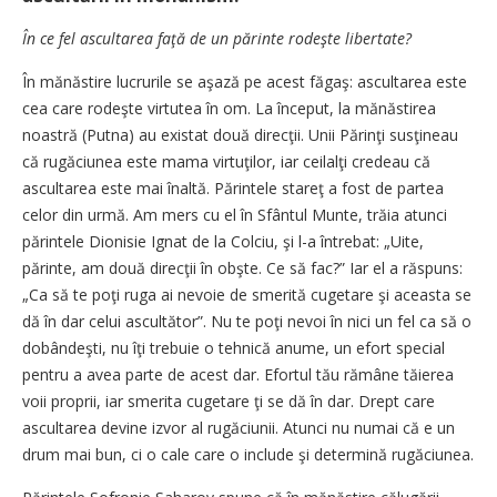
În ce fel ascultarea faţă de un părinte rodeşte libertate?
În mănăstire lucrurile se aşază pe acest făgaş: ascultarea este
cea care rodeşte virtutea în om. La început, la mănăstirea
noastră (Putna) au existat două direcţii. Unii Părinţi susţineau
că rugăciunea este mama virtuţilor, iar ceilalţi credeau că
ascultarea este mai înaltă. Părintele stareţ a fost de partea
celor din urmă. Am mers cu el în Sfântul Munte, trăia atunci
părintele Dionisie Ignat de la Colciu, şi l-a întrebat: „Uite,
părinte, am două direcţii în obşte. Ce să fac?” Iar el a răspuns:
„Ca să te poţi ruga ai nevoie de smerită cugetare şi aceasta se
dă în dar celui ascultător”. Nu te poţi nevoi în nici un fel ca să o
dobândeşti, nu îţi trebuie o tehnică anume, un efort special
pentru a avea parte de acest dar. Efortul tău rămâne tăierea
voii proprii, iar smerita cugetare ţi se dă în dar. Drept care
ascultarea devine izvor al rugăciunii. Atunci nu numai că e un
drum mai bun, ci o cale care o include şi determină rugăciunea.