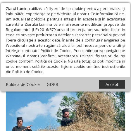
Ziarul Lumina utilizează fişiere de tip cookie pentru a personaliza și
îmbunătăți experiența ta pe Website-ul nostru. Te informăm că ne-
am actualizat politicile pentru a integra în acestea și în activitatea
curentă a Ziarului Lumina cele mai recente modificări propuse de
Regulamentul (UE) 2016/679 privind protecția persoanelor fizice în
ceea ce privește prelucrarea datelor cu caracter personal și privind
libera circulație a acestor date. Înainte de a continua navigarea pe
Website-ul nostru te rugăm să aloci timpul necesar pentru a citi și
Ziarul Lumina
›
Educaţie și Cultură
›
Interviu
›
Libertatea
înțelege conținutul Politicii de Cookie. Prin continuarea navigării pe
călugărului vine din ascultare
Website-ul nostru confirmi acceptarea utilizării fişierelor de tip
cookie conform Politicii de Cookie. Nu uita totuși că poți modifica în
Libertatea călugărului vine din ascultare
orice moment setările acestor fişiere cookie urmând instrucțiunile
din Politica de Cookie.
Politica de Cookie
GDPR
Accept