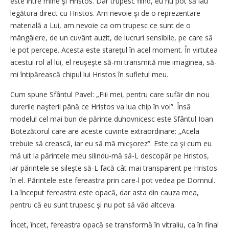
este între mine şi Hristos. Dar trupesc fiind, eu nu pot să iau
legătura direct cu Hristos. Am nevoie şi de o reprezentare
materială a Lui, am nevoie ca om trupesc ce sunt de o
mângâiere, de un cuvânt auzit, de lucruri sensibile, pe care să
le pot percepe. Acesta este stareţul în acel moment. În virtutea
acestui rol al lui, el reuşeşte să-mi transmită mie imaginea, să-
mi întipărească chipul lui Hristos în sufletul meu.
Cum spune Sfântul Pavel: „Fiii mei, pentru care sufăr din nou
durerile naşterii până ce Hristos va lua chip în voi”. Însă
modelul cel mai bun de părinte duhovnicesc este Sfântul Ioan
Botezătorul care are aceste cuvinte extraordinare: „Acela
trebuie să crească, iar eu să mă micşorez”. Este ca şi cum eu
mă uit la părintele meu silindu-mă să-L descopăr pe Hristos,
iar părintele se sileşte să-L facă cât mai transparent pe Hristos
în el. Părintele este fereastra prin care-l pot vedea pe Domnul.
La început fereastra este opacă, dar asta din cauza mea,
pentru că eu sunt trupesc şi nu pot să văd altceva.
Încet, încet, fereastra opacă se transformă în vitraliu, ca în final