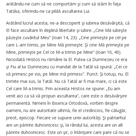
arătându-ne cum să ne comportăm şi cum să stăm în faţa
Tatălui, oferindu-ne ca pildă ascultarea Lui.
Arătând lucrul acesta, ne-a descoperit şi iubirea desăvârşită, că
El face ascultare în deplină libertate şi iubire. „Cine Mă iubeşte
păzeşte cuvântul Meu” (Ioan 14, 23). „Cine primeşte pe cel pe
care L-am trimis, pe Mine Mă primeşte. Şi cine Mă primeşte pe
Mine, primeşte pe Cel ce M-a trimis pe Mine” (Ioan 10, 40).
Niciodată Hristos nu rămâne la El. Putea ca Dumnezeu ce era
şi Fiu al lui Dumnezeu cu mandat de la Tatăl să spună: „Cei ce
vă primesc pe voi, pe Mine mă primesc”. Punct. Şi totuşi, nu. El
trimite mai sus, la Tatăl. Nu că Tatăl ar fi mai mare, ci că este
Cel care M-a trimis. Prin aceasta Hristos ne spune: „Eu am
venit aici ca să vă propun ascultarea”, care este o desăvârşire
permanentă. Nimeni în Biserica Ortodoxă, vorbim despre
oameni, nu are autoritate ultimă, fie el credincios, fie călugăr,
preot, episcop. Fiecare se supune unei autorităţi. Şi patriarhul
are un părinte duhovnicesc şi, la rândul lui, acesta are un alt
părinte duhovnicesc. Este un şir, o înlănţuire care pare că nu se