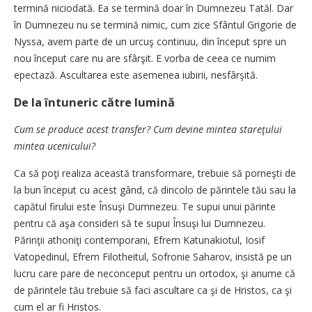
termină niciodată. Ea se termină doar în Dumnezeu Tatăl. Dar
în Dumnezeu nu se termină nimic, cum zice Sfântul Grigorie de
Nyssa, avem parte de un urcuş continuu, din început spre un
nou început care nu are sfârşit. E vorba de ceea ce numim
epectază. Ascultarea este asemenea iubirii, nesfârşită.
De la întuneric către lumină
Cum se produce acest transfer? Cum devine mintea stareţului
mintea ucenicului?
Ca să poţi realiza această transformare, trebuie să porneşti de
la bun început cu acest gând, că dincolo de părintele tău sau la
capătul firului este Însuşi Dumnezeu. Te supui unui părinte
pentru că aşa consideri să te supui Însuşi lui Dumnezeu.
Părinţii athoniţi contemporani, Efrem Katunakiotul, Iosif
Vatopedinul, Efrem Filotheitul, Sofronie Saharov, insistă pe un
lucru care pare de neconceput pentru un ortodox, şi anume că
de părintele tău trebuie să faci ascultare ca şi de Hristos, ca şi
cum el ar fi Hristos.