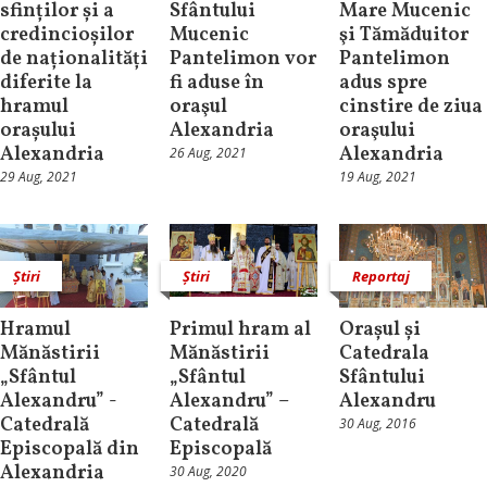
sfinților și a
Sfântului
Mare Mucenic
credincioșilor
Mucenic
şi Tămăduitor
de naționalități
Pantelimon vor
Pantelimon
diferite la
fi aduse în
adus spre
hramul
oraşul
cinstire de ziua
orașului
Alexandria
oraşului
Alexandria
Alexandria
26 Aug, 2021
29 Aug, 2021
19 Aug, 2021
Știri
Știri
Reportaj
Hramul
Primul hram al
Orașul și
Mănăstirii
Mănăstirii
Catedrala
„Sfântul
„Sfântul
Sfântului
Alexandru” -
Alexandru” –
Alexandru
Catedrală
Catedrală
30 Aug, 2016
Episcopală din
Episcopală
Alexandria
30 Aug, 2020