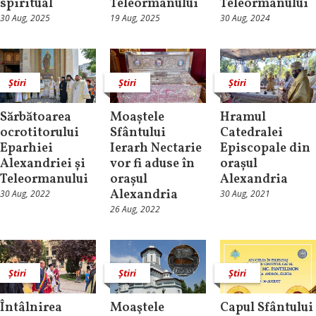
spiritual
Teleormanului
Teleormanului
30 Aug, 2025
19 Aug, 2025
30 Aug, 2024
Știri
Știri
Știri
Sărbătoarea
Moaștele
Hramul
ocrotitorului
Sfântului
Catedralei
Eparhiei
Ierarh Nectarie
Episcopale din
Alexandriei și
vor fi aduse în
orașul
Teleormanului
orașul
Alexandria
Alexandria
30 Aug, 2022
30 Aug, 2021
26 Aug, 2022
Știri
Știri
Știri
Întâlnirea
Moaştele
Capul Sfântului