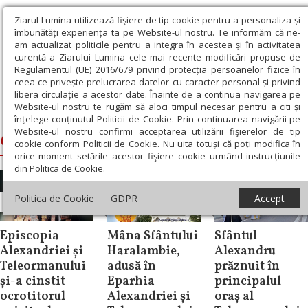
Ziarul Lumina utilizează fişiere de tip cookie pentru a personaliza și
îmbunătăți experiența ta pe Website-ul nostru. Te informăm că ne-
am actualizat politicile pentru a integra în acestea și în activitatea
curentă a Ziarului Lumina cele mai recente modificări propuse de
Regulamentul (UE) 2016/679 privind protecția persoanelor fizice în
ceea ce privește prelucrarea datelor cu caracter personal și privind
libera circulație a acestor date. Înainte de a continua navigarea pe
Website-ul nostru te rugăm să aloci timpul necesar pentru a citi și
Ziarul Lumina
›
Catedrala Sfantul Alexandru Alexandria
înțelege conținutul Politicii de Cookie. Prin continuarea navigării pe
Website-ul nostru confirmi acceptarea utilizării fişierelor de tip
Catedrala Sfantul Alexandru Alexandria
cookie conform Politicii de Cookie. Nu uita totuși că poți modifica în
orice moment setările acestor fişiere cookie urmând instrucțiunile
din Politica de Cookie.
Politica de Cookie
GDPR
Accept
Știri
Știri
Știri
Episcopia
Mâna Sfântului
Sfântul
Alexandriei și
Haralambie,
Alexandru
Teleormanului
adusă în
prăznuit în
și-a cinstit
Eparhia
principalul
ocrotitorul
Alexandriei și
oraș al