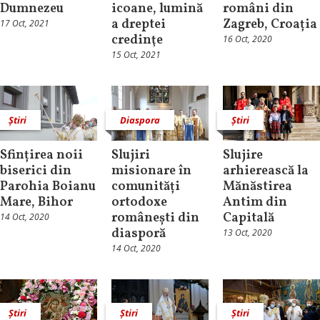
Dumnezeu
icoane, lumină
români din
a dreptei
Zagreb, Croația
17 Oct, 2021
credinţe
16 Oct, 2020
15 Oct, 2021
Știri
Diaspora
Știri
Sfințirea noii
Slujiri
Slujire
biserici din
misionare în
arhierească la
Parohia Boianu
comunități
Mănăstirea
Mare, Bihor
ortodoxe
Antim din
românești din
Capitală
14 Oct, 2020
diasporă
13 Oct, 2020
14 Oct, 2020
Știri
Știri
Știri