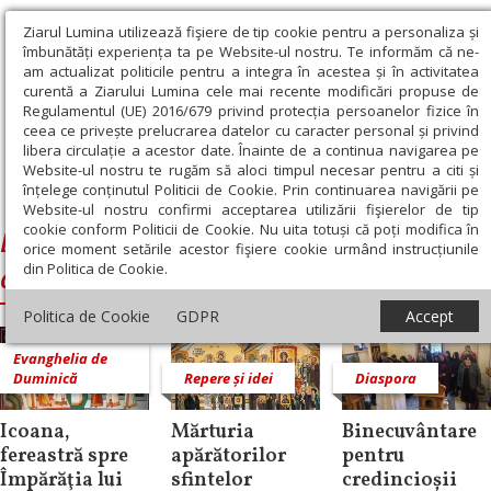
Ziarul Lumina utilizează fişiere de tip cookie pentru a personaliza și
îmbunătăți experiența ta pe Website-ul nostru. Te informăm că ne-
am actualizat politicile pentru a integra în acestea și în activitatea
curentă a Ziarului Lumina cele mai recente modificări propuse de
Regulamentul (UE) 2016/679 privind protecția persoanelor fizice în
ceea ce privește prelucrarea datelor cu caracter personal și privind
libera circulație a acestor date. Înainte de a continua navigarea pe
Website-ul nostru te rugăm să aloci timpul necesar pentru a citi și
Ziarul Lumina
›
Duminica Sfinţilor Părinţi de la Sinodul al 7‑lea
înțelege conținutul Politicii de Cookie. Prin continuarea navigării pe
Ecumenic
Website-ul nostru confirmi acceptarea utilizării fişierelor de tip
cookie conform Politicii de Cookie. Nu uita totuși că poți modifica în
Duminica Sfinţilor Părinţi de la Sinodul
orice moment setările acestor fişiere cookie urmând instrucțiunile
din Politica de Cookie.
al 7‑lea Ecumenic
Politica de Cookie
GDPR
Accept
Evanghelia de
Duminică
Repere și idei
Diaspora
Icoana,
Mărturia
Binecuvântare
fereastră spre
apărătorilor
pentru
Împărăţia lui
sfintelor
credincioșii