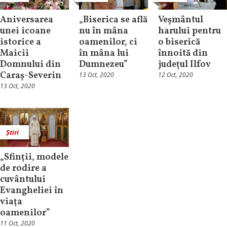
Aniversarea
„Biserica se află
Veșmântul
unei icoane
nu în mâna
harului pentru
istorice a
oamenilor, ci
o biserică
Maicii
în mâna lui
înnoită din
Domnului din
Dumnezeu”
județul Ilfov
Caraș-Severin
13 Oct, 2020
12 Oct, 2020
13 Oct, 2020
Știri
„Sfinţii, modele
de rodire a
cuvântului
Evangheliei în
viaţa
oamenilor”
11 Oct, 2020