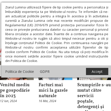
Ziarul Lumina utilizează fişiere de tip cookie pentru a personaliza și
îmbunătăți experiența ta pe Website-ul nostru. Te informăm că ne-
am actualizat politicile pentru a integra în acestea și în activitatea
curentă a Ziarului Lumina cele mai recente modificări propuse de
Regulamentul (UE) 2016/679 privind protecția persoanelor fizice în
ceea ce privește prelucrarea datelor cu caracter personal și privind
libera circulație a acestor date. Înainte de a continua navigarea pe
Website-ul nostru te rugăm să aloci timpul necesar pentru a citi și
Ziarul Lumina
›
Institutul Naţional de Statistică
înțelege conținutul Politicii de Cookie. Prin continuarea navigării pe
Website-ul nostru confirmi acceptarea utilizării fişierelor de tip
Institutul Naţional de Statistică
cookie conform Politicii de Cookie. Nu uita totuși că poți modifica în
orice moment setările acestor fişiere cookie urmând instrucțiunile
din Politica de Cookie.
Actualitate
Actualitate
Actualitate
Politica de Cookie
GDPR
Accept
socială
socială
socială
Venitul mediu
Facturi mai
Scumpirile s-au
pe gospodărie
mici la gazele
mutat către
în 2023
naturale
servicii
poştale,
12 Iun, 2024
16 Mai, 2024
detergenţi şi