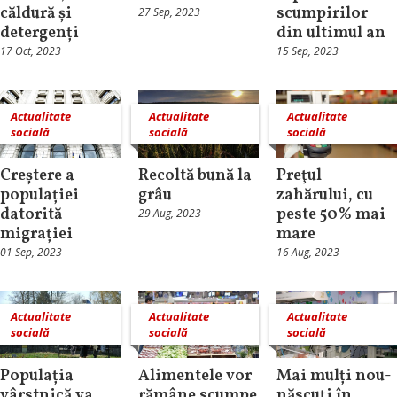
căldură și
scumpirilor
27 Sep, 2023
detergenți
din ultimul an
17 Oct, 2023
15 Sep, 2023
Actualitate
Actualitate
Actualitate
socială
socială
socială
Creștere a
Recoltă bună la
Preţul
populației
grâu
zahărului, cu
datorită
peste 50% mai
29 Aug, 2023
migrației
mare
01 Sep, 2023
16 Aug, 2023
Actualitate
Actualitate
Actualitate
socială
socială
socială
Populația
Alimentele vor
Mai mulți nou-
vârstnică va
rămâne scumpe
născuți în