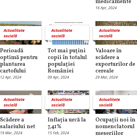
medicamente
16 Apr, 2024
Actualitate
Actualitate
Actualitate
socială
socială
socială
Perioadă
Tot mai puțini
Valoare în
optimă pentru
copii în totalul
scădere a
plantarea
populației
exporturilor de
cartofului
României
cereale
12 Apr, 2024
09 Apr, 2024
29 Mar, 2024
Actualitate
Actualitate
Actualitate
socială
socială
socială
Scădere a
Inflația urcă la
Ocupații noi în
salariului net
7,41%
nomenclatorul
meseriilor
19 Mar, 2024
15 Feb, 2024