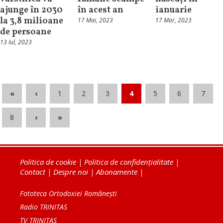
ajunge în 2030
în acest an
ianuarie
la 3,8 milioane
17 Mai, 2023
17 Mar, 2023
de persoane
13 Iul, 2023
«
‹
1
2
3
4
5
6
7
8
›
»
Politica de cookie
|
Politica de confidențialitate
|
Contact
|
Despre noi
|
Abonamente
|
Fototeca Ortodoxiei Românești
Radio TRINITAS
TV TRINITAS