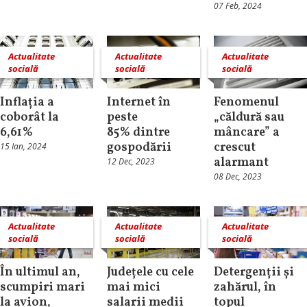
07 Feb, 2024
Actualitate
Actualitate
Actualitate
socială
socială
socială
Inflația a
Internet în
Fenomenul
coborât la
peste
„căldură sau
6,61%
85% dintre
mâncare” a
gospodării
crescut
15 Ian, 2024
alarmant
12 Dec, 2023
08 Dec, 2023
Actualitate
Actualitate
Actualitate
socială
socială
socială
În ultimul an,
Județele cu cele
Detergenții și
scumpiri mari
mai mici
zahărul, în
la avion,
salarii medii
topul