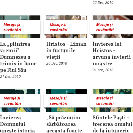
22 Dec, 2010
Mesaje și
Mesaje și
Mesaje și
cuvântări
cuvântări
cuvântări
La „plinirea
Hristos - Liman
Învierea lui
vremii”
în furtunile
Hristos -
Dumnezeu a
vieţii
arvuna învierii
trimis în lume
noastre
20 Dec, 2010
pe Fiul Său
01 Apr, 2010
21 Dec, 2010
Mesaje și
Mesaje și
Mesaje și
cuvântări
cuvântări
cuvântări
Învierea
„Să prăznuim
Sfintele Paşti -
Domnului
sărbătoarea
trecerea omului
uneşte istoria
aceasta foarte
de la întuneric