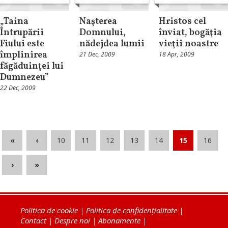
„Taina
Naşterea
Hristos cel
Întrupării
Domnului,
înviat, bogăţia
Fiului este
nădejdea lumii
vieţii noastre
împlinirea
21 Dec, 2009
18 Apr, 2009
făgăduinţei lui
Dumnezeu”
22 Dec, 2009
«
‹
10
11
12
13
14
15
16
›
»
Politica de cookie
|
Politica de confidențialitate
|
Contact
|
Despre noi
|
Abonamente
|