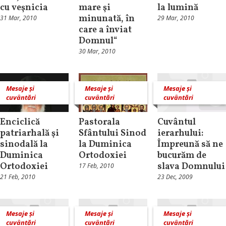
cu veşnicia
mare şi
la lumină
minunată, în
31 Mar, 2010
29 Mar, 2010
care a înviat
Domnul“
30 Mar, 2010
Mesaje și
Mesaje și
Mesaje și
cuvântări
cuvântări
cuvântări
Enciclică
Pastorala
Cuvântul
patriarhală şi
Sfântului Sinod
ierarhului:
sinodală la
la Duminica
Împreună să ne
Duminica
Ortodoxiei
bucurăm de
Ortodoxiei
slava Domnului
17 Feb, 2010
21 Feb, 2010
23 Dec, 2009
Mesaje și
Mesaje și
Mesaje și
cuvântări
cuvântări
cuvântări