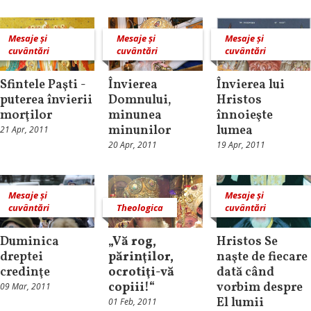
Mesaje și
Mesaje și
Mesaje și
cuvântări
cuvântări
cuvântări
Sfintele Paşti -
Învierea
Învierea lui
puterea învierii
Domnului,
Hristos
morţilor
minunea
înnoieşte
minunilor
lumea
21 Apr, 2011
20 Apr, 2011
19 Apr, 2011
Mesaje și
Mesaje și
cuvântări
Theologica
cuvântări
Duminica
„Vă rog,
Hristos Se
dreptei
părinţilor,
naşte de fiecare
credinţe
ocrotiţi-vă
dată când
copiii!“
vorbim despre
09 Mar, 2011
El lumii
01 Feb, 2011