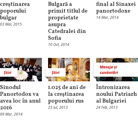
creştinarea
Bulgară a
final al Sinaxei
poporului
primit titlul de
panortodoxe
bulgar
proprietate
14 Mar, 2014
asupra
03 Mai, 2015
Catedralei din
Sofia
10 Oct, 2014
Mesaje și
Știri
Știri
cuvântări
Sinodul
1.025 de ani de
Întronizarea
Panortodox va
la creştinarea
noului Patriarh
avea loc în anul
poporului rus
al Bulgariei
2016
25 Iul, 2013
24 Feb, 2013
09 Mar, 2014