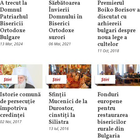
A trecut la
Sărbătoarea
Premierul
Domnul
Învierii
Boiko Borisov a
Patriarhul
Domnului în
discutat cu
Bisericii
Biserici
arhiereii
Ortodoxe
Ortodoxe
bulgari despre
Bulgare
surori
noua lege a
cultelor
13 Mar, 2024
06 Mai, 2021
11 Oct, 2018
Știri
Știri
Știri
Istorie comună
Sfinții
Fonduri
de persecuţie
Mucenici de la
europene
împotriva
Durostor,
pentru
credinţei
cinstiți la
restaurarea
Silistra
bisericilor
02 Noi, 2017
rurale din
13 Iul, 2016
Bulgaria