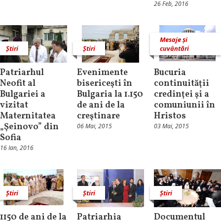
26 Feb, 2016
Mesaje și
Știri
Știri
cuvântări
Patriarhul
Evenimente
Bucuria
Neofit al
bisericeşti în
continuităţii
Bulgariei a
Bulgaria la 1.150
credinţei şi a
vizitat
de ani de la
comuniunii în
Maternitatea
creştinare
Hristos
„Şeinovo” din
06 Mai, 2015
03 Mai, 2015
Sofia
16 Ian, 2016
Știri
Știri
Știri
1150 de ani de la
Patriarhia
Documentul