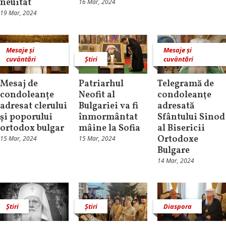
neuitat
16 Mar, 2024
19 Mar, 2024
Mesaje și
Mesaje și
cuvântări
Știri
cuvântări
Mesaj de
Patriarhul
Telegramă de
condoleanțe
Neofit al
condoleanţe
adresat clerului
Bulgariei va fi
adresată
și poporului
înmormântat
Sfântului Sinod
ortodox bulgar
mâine la Sofia
al Bisericii
Ortodoxe
15 Mar, 2024
15 Mar, 2024
Bulgare
14 Mar, 2024
Știri
Știri
Diaspora