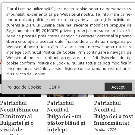
Ziarul Lumina utilizează fişiere de tip cookie pentru a personaliza și
îmbunătăți experiența ta pe Website-ul nostru. Te informăm că ne-
am actualizat politicile pentru a integra în acestea și în activitatea
curentă a Ziarului Lumina cele mai recente modificări propuse de
Regulamentul (UE) 2016/679 privind protecția persoanelor fizice în
ceea ce privește prelucrarea datelor cu caracter personal și privind
libera circulație a acestor date. Înainte de a continua navigarea pe
Website-ul nostru te rugăm să aloci timpul necesar pentru a citi și
Ziarul Lumina
›
Patriarhul Neofit al Bulgariei
înțelege conținutul Politicii de Cookie. Prin continuarea navigării pe
Website-ul nostru confirmi acceptarea utilizării fişierelor de tip
Patriarhul Neofit al Bulgariei
cookie conform Politicii de Cookie. Nu uita totuși că poți modifica în
orice moment setările acestor fişiere cookie urmând instrucțiunile
din Politica de Cookie.
Mesaje și
Politica de Cookie
GDPR
Accept
Repere și idei
cuvântări
Știri
Patriarhul
Patriarhul
Patriarhul
Neofit (Simeon
Neofit al
Neofit al
Dimitrov) al
Bulgariei - un
Bulgariei a fost
Bulgariei și o
păstor blând și
înmormântat
vizită de
înțelept
16 Mar, 2024