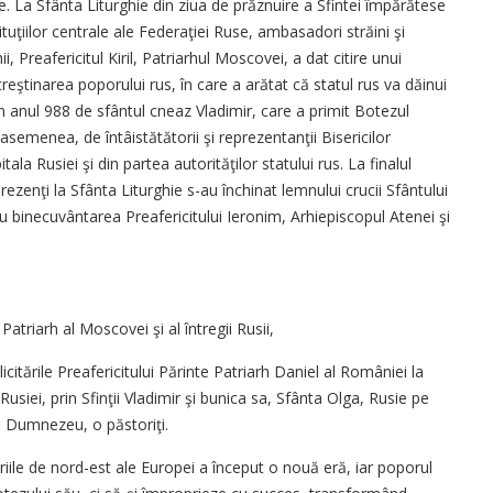
e. La Sfânta Liturghie din ziua de prăznuire a Sfintei împărătese
ituţiilor centrale ale Federaţiei Ruse, ambasadori străini şi
i, Preafericitul Kiril, Patriarhul Moscovei, a dat citire unui
creştinarea poporului rus, în care a arătat că statul rus va dăinui
în anul 988 de sfântul cneaz Vladimir, care a primit Botezul
 asemenea, de întâistătătorii şi reprezentanţii Bisericilor
ala Rusiei şi din partea autorităţilor statului rus. La finalul
t prezenţi la Sfânta Liturghie s-au închinat lemnului crucii Sfântului
 binecuvântarea Preafericitului Ieronim, Arhiepiscopul Atenei şi
 Patriarh al Moscovei şi al întregii Rusii,
licitările Preafericitului Părinte Patriarh Daniel al României la
usiei, prin Sfinţii Vladimir şi bunica sa, Sfânta Olga, Rusie pe
lui Dumnezeu, o păstoriţi.
riile de nord-est ale Europei a început o nouă eră, iar poporul