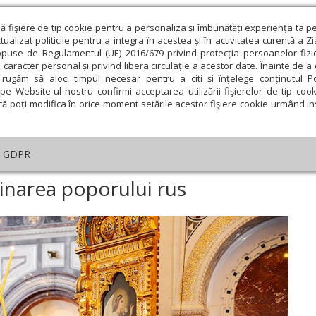
ză fişiere de tip cookie pentru a personaliza și îmbunătăți experiența ta p
alizat politicile pentru a integra în acestea și în activitatea curentă a Z
opuse de Regulamentul (UE) 2016/679 privind protecția persoanelor fizi
 caracter personal și privind libera circulație a acestor date. Înainte de 
eologie și spiritualitate
Educaţie și Cultură
Societate
rugăm să aloci timpul necesar pentru a citi și înțelege conținutul Pol
pe Website-ul nostru confirmi acceptarea utilizării fişierelor de tip cook
că poți modifica în orice moment setările acestor fişiere cookie urmând ins
An omagial
Comunicate de presă
Documentar
GDPR
025 de ani de la creştinarea poporului rus
tinarea poporului rus
ie
Februarie
Martie
Aprilie
Mai
Iunie