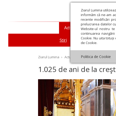
Ziarul Lumina utilizea
informăm că ne-am actu
recente modificări pr
prelucrarea datelor cu
Actualitate religioasă
T
Website-ul nostru te 
continuarea navigării 
Cookie. Nu uita totuși 
Știri
Mesaje și cuvântări
de Cookie.
Politica de Cookie
Ziarul Lumina
›
Actualitate religioasă
›
Știri
›
1.
1.025 de ani de la creş
st
Septembrie
Octombrie
Noiembrie
Decembrie
Ianuar