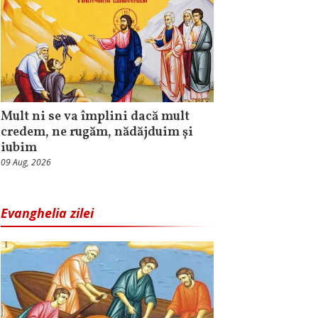
Mult ni se va împlini dacă mult
credem, ne rugăm, nădăjduim și
iubim
09 Aug, 2026
Evanghelia zilei