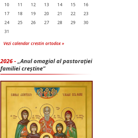
10
11
12
13
14
15
16
17
18
19
20
21
22
23
24
25
26
27
28
29
30
31
Vezi calendar crestin ortodox »
2026 -
„Anul omagial al pastorației
familiei creștine”