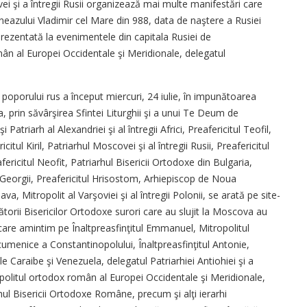
ei şi a întregii Rusii organizează mai multe manifestări care
eazului Vladimir cel Mare din 988, data de naştere a Rusiei
ezentată la evenimentele din capitala Rusiei de
omân al Europei Occidentale şi Meridionale, delegatul
oporului rus a început miercuri, 24 iulie, în impunătoarea
, prin săvârşirea Sfintei Liturghii şi a unui Te Deum de
atriarh al Alexandriei şi al întregii Africi, Preafericitul Teofil,
itul Kiril, Patriarhul Moscovei şi al întregii Rusii, Preafericitul
fericitul Neofit, Patriarhul Bisericii Ortodoxe din Bulgaria,
gii Georgii, Preafericitul Hrisostom, Arhiepiscop de Noua
Sava, Mitropolit al Varşoviei şi al întregii Polonii, se arată pe site-
tătorii Bisericilor Ortodoxe surori care au slujit la Moscova au
 care amintim pe Înaltpreasfinţitul Emmanuel, Mitropolitul
Ecumenice a Constantinopolului, Înaltpreasfinţitul Antonie,
e Caraibe şi Venezuela, delegatul Patriarhiei Antiohiei şi a
tropolitul ortodox român al Europei Occidentale şi Meridionale,
rhul Bisericii Ortodoxe Române, precum şi alţi ierarhi