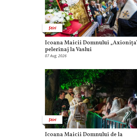
Știri
Icoana Maicii Domnului „Axionița”
pelerinaj la Vaslui
07 Aug, 2026
Știri
Icoana Maicii Domnului de la