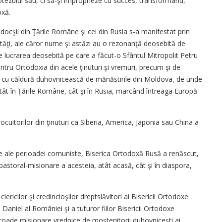
otezului său, ci să-şi împroprieze cu succes, transformând,
oxă.
ocşii din Ţările Române şi cei din Rusia s-a manifestat prin
ităţi, ale căror nume şi astăzi au o rezonanţă deosebită de
e lucrarea deosebită pe care a făcut-o Sfântul Mitropolit Petru
pentru Ortodoxia din acele ţinuturi şi vremuri, precum şi de
uit cu căldură duhovnicească de mănăstirile din Moldova, de unde
atât în Ţările Române, cât şi în Rusia, marcând întreaga Europă
locuitorilor din ţinuturi ca Siberia, America, Japonia sau China a
le ale perioadei comuniste, Biserica Ortodoxă Rusă a renăscut,
pastoral-misionare a acesteia, atât acasă, cât şi în diaspora,
clericilor şi credincioşilor dreptslăvitori ai Bisericii Ortodoxe
 Daniel al României şi a tuturor fiilor Bisericii Ortodoxe
oade misionare vrednice de moştenitorii duhovniceşti ai