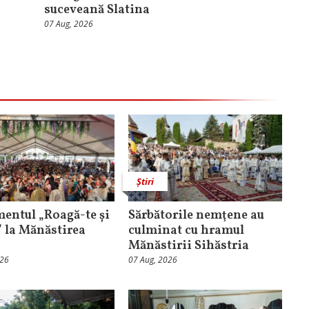
suceveană Slatina
07 Aug, 2026
Știri
entul „Roagă-te și
Sărbătorile nemţene au
” la Mănăstirea
culminat cu hramul
Mănăstirii Sihăstria
026
07 Aug, 2026