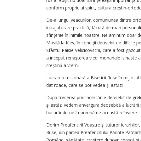
rus a reuşit nu doar să înţeleagă importanţa b
conform propriului spirit, cultura creştin-ortod
De-a lungul veacurilor, comuniunea dintre ortod
întrajutorare practică, făcută de mari personal
sfinţenie în inimile noastre. Ne amintim doar d
Movilă la Kiev, în condiţii deosebit de dificile 
Sfântul Paisie Velicicovschi, care a fost găzd
a început renaşterea vieţii monahale isihaste 
creştină a vremii.
Lucrarea misionară a Bisericii Ruse în mijlocul 
dat roade, care se pot vedea şi astăzi.
După trecerea prin încercările deosebit de gre
şi astăzi vedem anvergura deosebită a lucrării 
bucurându-ne împreună de această reînviere.
Dorim Preafericirii Voastre şi tuturor ierarhilor, 
Ruse, din partea Preafericitului Părinte Patriarh
Române, sănătate, creştere duhovnicească şi r