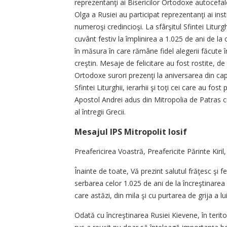
reprezentanţi ai Bisericilor Ortodoxe autocefal
Olga a Rusiei au participat reprezentanţi ai inst
numeroşi credincioşi. La sfârşitul Sfintei Liturghi
cuvânt festiv la împlinirea a 1.025 de ani de la 
în măsura în care rămâne fidel alegerii făcute 
creştin. Mesaje de felicitare au fost rostite, de
Ortodoxe surori prezenţi la aniversarea din capit
Sfintei Liturghii, ierarhii şi toţi cei care au fos
Apostol Andrei adus din Mitropolia de Patras cu
al întregii Grecii.
Mesajul IPS Mitropolit Iosif
Preafericirea Voastră, Preafericite Părinte Kiril,
Înainte de toate, Vă prezint salutul frăţesc şi fe
serbarea celor 1.025 de ani de la încreştinarea R
care astăzi, din mila şi cu purtarea de grija a 
Odată cu încreştinarea Rusiei Kievene, în terito