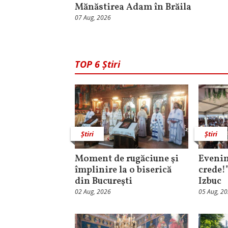
Mănăstirea Adam în Brăila
07 Aug, 2026
TOP 6 Știri
Știri
Știri
Moment de rugăciune şi
Evenim
împlinire la o biserică
crede!
din Bucureşti
Izbuc
02 Aug, 2026
05 Aug, 2