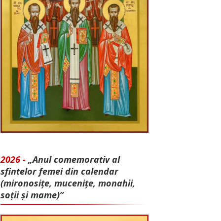
2026 -
„Anul comemorativ al
sfintelor femei din calendar
(mironosițe, mu­cenițe, monahii,
soții și mame)”