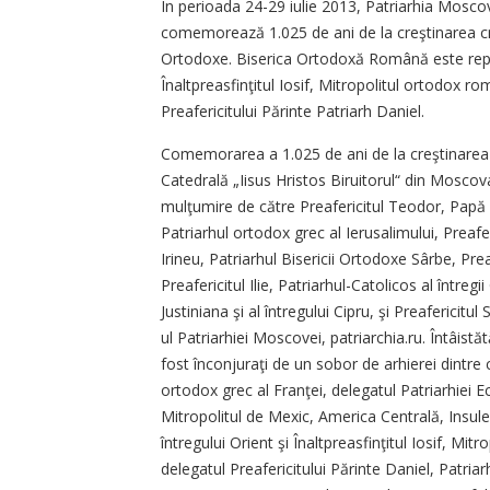
În perioada 24-29 iulie 2013, Patriarhia Moscov
comemorează 1.025 de ani de la creştinarea cn
Ortodoxe. Biserica Ortodoxă Română este repr
Înaltpreasfinţitul Iosif, Mitropolitul ortodox r
Preafericitului Părinte Patriarh Daniel.
Comemorarea a 1.025 de ani de la creştinarea p
Catedrală „Iisus Hristos Biruitorul“ din Moscova
mulţumire de către Preafericitul Teodor, Papă şi P
Patriarhul ortodox grec al Ierusalimului, Preaferic
Irineu, Patriarhul Bisericii Ortodoxe Sârbe, Prea
Preafericitul Ilie, Patriarhul-Catolicos al între
Justiniana şi al întregului Cipru, şi Preafericitul 
ul Patriarhiei Moscovei, patriarchia.ru. Întâistă
fost înconjuraţi de un sobor de arhierei dintre
ortodox grec al Franţei, delegatul Patriarhiei 
Mitropolitul de Mexic, America Centrală, Insulel
întregului Orient şi Înaltpreasfinţitul Iosif, Mi
delegatul Preafericitului Părinte Daniel, Patria