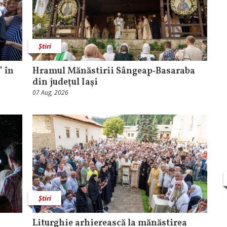
Știri
 în
Hramul Mănăstirii Sângeap‑Basaraba
din judeţul Iaşi
07 Aug, 2026
Știri
Liturghie arhierească la mănăstirea