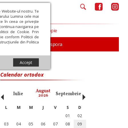
e Website-ul nostru. Te
iarului Lumina cele mai
ce în ceea ce privește
a continua navigarea pe
Opinii
Filantropie
iticii de Cookie. Prin
ie conform Politicii de
trucțiunile din Politica
In memoriam
Diaspora
Accept
Calendar ortodox
‹
›
August
Iulie
Septembrie
Octombrie
Noiembri
2026
L
M
M
J
V
S
D
01
02
03
04
05
06
07
08
09