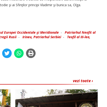
todie şi ai Sfinţilor principi Vladimir şi bunica sa, Olga.
itul Europei Occidentale şi Meridionale
-
Patriarhul Neofit al
tregii Rusii
-
Irineu, Patriarhul Serbiei
-
Teofil al III‑lea,
vezi toate ›