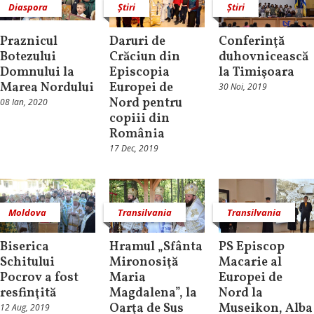
Diaspora
Știri
Știri
Praznicul
Daruri de
Conferinţă
Botezului
Crăciun din
duhovnicească
Domnului la
Episcopia
la Timişoara
Marea Nordului
Europei de
30 Noi, 2019
Nord pentru
08 Ian, 2020
copiii din
România
17 Dec, 2019
Moldova
Transilvania
Transilvania
Biserica
Hramul „Sfânta
PS Episcop
Schitului
Mironosiţă
Macarie al
Pocrov a fost
Maria
Europei de
resfinţită
Magdalena”, la
Nord la
Oarţa de Sus
Museikon, Alba
12 Aug, 2019