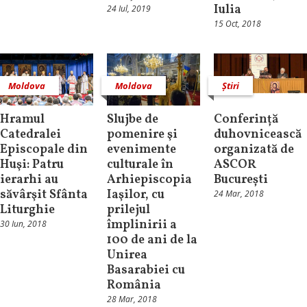
Iulia
24 Iul, 2019
15 Oct, 2018
Moldova
Moldova
Știri
Hramul
Slujbe de
Conferință
Catedralei
pomenire şi
duhovnicească
Episcopale din
evenimente
organizată de
Huşi: Patru
culturale în
ASCOR
ierarhi au
Arhiepiscopia
București
săvârşit Sfânta
Iaşilor, cu
24 Mar, 2018
Liturghie
prilejul
împlinirii a
30 Iun, 2018
100 de ani de la
Unirea
Basarabiei cu
România
28 Mar, 2018