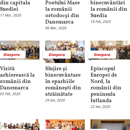
din capitala
Postului Mare
binecuvântări
Suediei
la românii
la românii din
ortodocși din
Suedia
17 Mar, 2020
Danemarca
18 Feb, 2020
06 Mar, 2020
Diaspora
Diaspora
Diaspora
Vizită
Slujire și
Episcopul
arhierească la
binecuvântare
Europei de
românii din
în eparhiile
Nord, la
Danemarca
românești din
românii din
străinătate
peninsula
05 Feb, 2020
Iutlanda
29 Ian, 2020
22 Ian, 2020