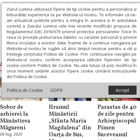
Ziarul Lumina utilizează fişiere de tip cookie pentru a personaliza și
îmbunătăți experiența ta pe Website-ul nostru. Te informăm că ne-
am actualizat politicile pentru a integra în acestea și în activitatea
curentă a Ziarului Lumina cele mai recente modificări propuse de
Regulamentul (UE) 2016/679 privind protecția persoanelor fizice în
ceea ce privește prelucrarea datelor cu caracter personal și privind
libera circulație a acestor date. Înainte de a continua navigarea pe
Website-ul nostru te rugăm să aloci timpul necesar pentru a citi și
Ziarul Lumina
›
Macarie, Episcopul Europei de Nord
înțelege conținutul Politicii de Cookie. Prin continuarea navigării pe
Website-ul nostru confirmi acceptarea utilizării fişierelor de tip
Macarie, Episcopul Europei de Nord
cookie conform Politicii de Cookie. Nu uita totuși că poți modifica în
orice moment setările acestor fişiere cookie urmând instrucțiunile
din Politica de Cookie.
Politica de Cookie
GDPR
Accept
Știri
Știri
Știri
Sobor de
Hramul
Parastas de 40
arhierei la
Mănăstirii
de zile pentru
Mănăstirea
„Sfânta Maria
Arhiepiscopul
Măgureni
Magdalena“ din
Pimen
Oarța de Sus,
Suceveanul
08 Aug, 2020