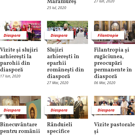
Maramureș
27 Iun, 2020
25 Iul, 2020
Diaspora
Diaspora
Filantropie
Vizite și slujiri
Slujiri
Filantropia și
arhierești la
arhierești în
rugăciunea,
parohii din
eparhii
preocupări
diasporă
românești din
permanente în
diasporă
diasporă
17 Iun, 2020
27 Mai, 2020
06 Mai, 2020
Diaspora
Diaspora
Diaspora
Binecuvântare
Rânduieli
Vizite pastorale
pentru românii
specifice
și