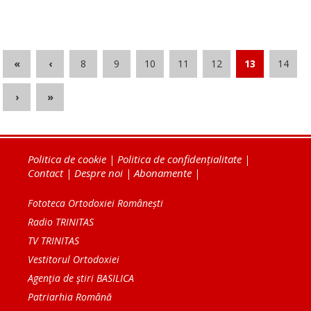
«
‹
8
9
10
11
12
13
14
›
»
Politica de cookie
|
Politica de confidențialitate
|
Contact
|
Despre noi
|
Abonamente
|
Fototeca Ortodoxiei Românești
Radio TRINITAS
TV TRINITAS
Vestitorul Ortodoxiei
Agenţia de ştiri BASILICA
Patriarhia Română