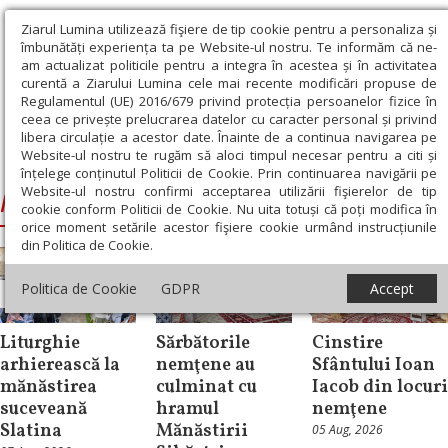
Ziarul Lumina utilizează fişiere de tip cookie pentru a personaliza și
îmbunătăți experiența ta pe Website-ul nostru. Te informăm că ne-
am actualizat politicile pentru a integra în acestea și în activitatea
curentă a Ziarului Lumina cele mai recente modificări propuse de
Regulamentul (UE) 2016/679 privind protecția persoanelor fizice în
ceea ce privește prelucrarea datelor cu caracter personal și privind
libera circulație a acestor date. Înainte de a continua navigarea pe
Website-ul nostru te rugăm să aloci timpul necesar pentru a citi și
Ziarul Lumina
›
Macarie, Episcopul Europei de Nord
înțelege conținutul Politicii de Cookie. Prin continuarea navigării pe
Website-ul nostru confirmi acceptarea utilizării fişierelor de tip
Macarie, Episcopul Europei de Nord
cookie conform Politicii de Cookie. Nu uita totuși că poți modifica în
orice moment setările acestor fişiere cookie urmând instrucțiunile
din Politica de Cookie.
Politica de Cookie
GDPR
Accept
Știri
Știri
Știri
Liturghie
Sărbătorile
Cinstire
arhierească la
nemţene au
Sfântului Ioan
mănăstirea
culminat cu
Iacob din locuri
suceveană
hramul
nemţene
Slatina
Mănăstirii
05 Aug, 2026