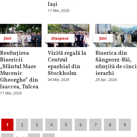
Iași
17 Mai, 2026
Știri
Diaspora
Știri
Resfințirea
Vizită regală la
Biserica din
Bisericii
Centrul
Sângeorz-Băi,
„Sfântul Mare
eparhial din
sfințită de cinci
Mucenic
Stockholm
ierarhi
Gheorghe” din
04 Mai, 2026
28 Apr, 2026
Isaccea, Tulcea
11 Mai, 2026
1
2
3
4
5
6
7
8
9