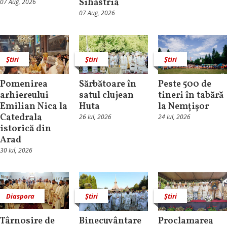
Sihăstria
07 Aug, 2026
07 Aug, 2026
Știri
Știri
Știri
Pomenirea
Sărbătoare în
Peste 500 de
arhiereului
satul clujean
tineri în tabără
Emilian Nica la
Huta
la Nemțișor
Catedrala
26 Iul, 2026
24 Iul, 2026
istorică din
Arad
30 Iul, 2026
Diaspora
Știri
Știri
Târnosire de
Binecuvântare
Proclamarea