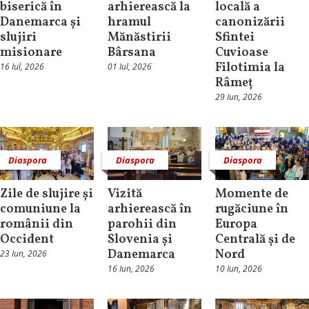
biserică în
arhierească la
locală a
Danemarca și
hramul
canonizării
slujiri
Mănăstirii
Sfintei
misionare
Bârsana
Cuvioase
Filotimia la
16 Iul, 2026
01 Iul, 2026
Râmeț
29 Iun, 2026
Diaspora
Diaspora
Diaspora
Zile de slujire și
Vizită
Momente de
comuniune la
arhierească în
rugăciune în
românii din
parohii din
Europa
Occident
Slovenia și
Centrală și de
Danemarca
Nord
23 Iun, 2026
16 Iun, 2026
10 Iun, 2026