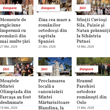
Diaspora
Diaspora
Știri
Momente de
Ziua cea mare a
Sfinții Cuvioși
rugăciune
românilor
Sila, Paisie și
împreună cu
ortodocşi din
Natan prăznuiți
românii din
capitala
la Sihăstria
mai multe țări
Spaniei
Putnei
27 Mai, 2026
23 Mai, 2026
18 Mai, 2026
Știri
Știri
Diaspora
Moaștele
Proclamarea
Hramul
Sfintei
locală a
Parohiei
Olimpiada din
canonizării
ortodoxe
Farcașa au fost
Sfintei
românești din
deshumate
Mărturisitoare
Oslo
Blandina, la
18 Mai, 2026
15 Mai, 2026