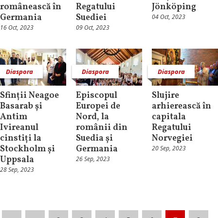
românească în
Regatului
Jönköping
Germania
Suediei
04 Oct, 2023
16 Oct, 2023
09 Oct, 2023
Diaspora
Diaspora
Diaspora
Sfinții Neagoe
Episcopul
Slujire
Basarab și
Europei de
arhierească în
Antim
Nord, la
capitala
Ivireanul
românii din
Regatului
cinstiți la
Suedia și
Norvegiei
Stockholm și
Germania
20 Sep, 2023
Uppsala
26 Sep, 2023
28 Sep, 2023