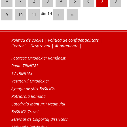
«
‹
2
3
4
5
6
7
8
din 14
9
10
11
›
»
Politica de cookie
|
Politica de confidențialitate
|
Contact
|
Despre noi
|
Abonamente
|
Fototeca Ortodoxiei Românești
Radio TRINITAS
TV TRINITAS
Vestitorul Ortodoxiei
Agenţia de ştiri BASILICA
Patriarhia Română
Catedrala Mântuirii Neamului
BASILICA Travel
Serviciul de Colportaj Bisericesc
Atelierele Patriarhiei