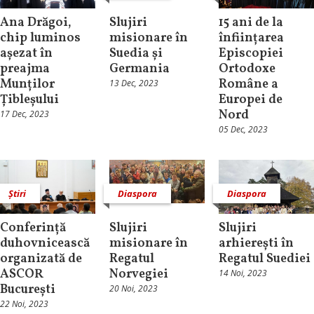
Ana Drăgoi,
Slujiri
15 ani de la
chip luminos
misionare în
înființarea
așezat în
Suedia și
Episcopiei
preajma
Germania
Ortodoxe
Munților
Române a
13 Dec, 2023
Țibleșului
Europei de
Nord
17 Dec, 2023
05 Dec, 2023
Știri
Diaspora
Diaspora
Conferință
Slujiri
Slujiri
duhovnicească
misionare în
arhierești în
organizată de
Regatul
Regatul Suediei
ASCOR
Norvegiei
14 Noi, 2023
București
20 Noi, 2023
22 Noi, 2023