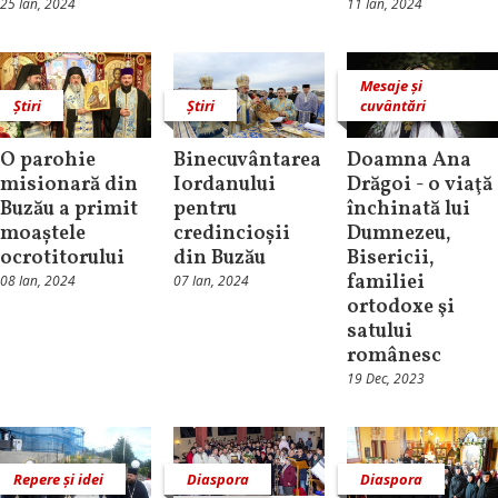
25 Ian, 2024
11 Ian, 2024
Mesaje și
Știri
Știri
cuvântări
O parohie
Binecuvântarea
Doamna Ana
misionară din
Iordanului
Drăgoi - o viaţă
Buzău a primit
pentru
închinată lui
moaștele
credincioșii
Dumnezeu,
ocrotitorului
din Buzău
Bisericii,
familiei
08 Ian, 2024
07 Ian, 2024
ortodoxe şi
satului
românesc
19 Dec, 2023
Repere și idei
Diaspora
Diaspora