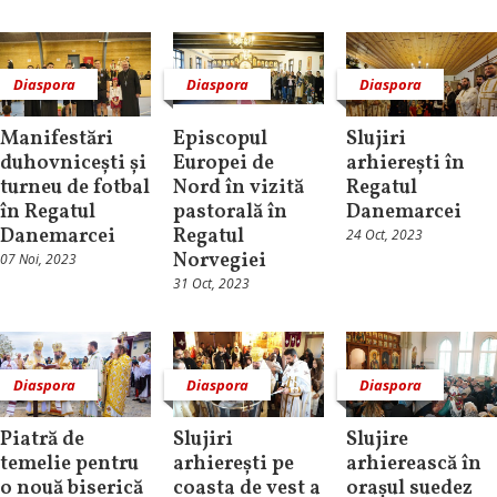
Diaspora
Diaspora
Diaspora
Manifestări
Episcopul
Slujiri
duhovnicești și
Europei de
arhierești în
turneu de fotbal
Nord în vizită
Regatul
în Regatul
pastorală în
Danemarcei
Danemarcei
Regatul
24 Oct, 2023
Norvegiei
07 Noi, 2023
31 Oct, 2023
Diaspora
Diaspora
Diaspora
Piatră de
Slujiri
Slujire
temelie pentru
arhierești pe
arhierească în
o nouă biserică
coasta de vest a
orașul suedez