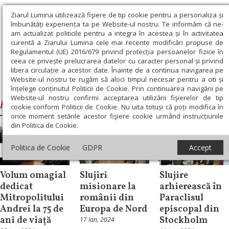
Ziarul Lumina utilizează fişiere de tip cookie pentru a personaliza și
îmbunătăți experiența ta pe Website-ul nostru. Te informăm că ne-
am actualizat politicile pentru a integra în acestea și în activitatea
curentă a Ziarului Lumina cele mai recente modificări propuse de
Regulamentul (UE) 2016/679 privind protecția persoanelor fizice în
ceea ce privește prelucrarea datelor cu caracter personal și privind
libera circulație a acestor date. Înainte de a continua navigarea pe
Website-ul nostru te rugăm să aloci timpul necesar pentru a citi și
Ziarul Lumina
›
Macarie, Episcopul Europei de Nord
înțelege conținutul Politicii de Cookie. Prin continuarea navigării pe
Website-ul nostru confirmi acceptarea utilizării fişierelor de tip
Macarie, Episcopul Europei de Nord
cookie conform Politicii de Cookie. Nu uita totuși că poți modifica în
orice moment setările acestor fişiere cookie urmând instrucțiunile
din Politica de Cookie.
Politica de Cookie
GDPR
Accept
Știri
Diaspora
Diaspora
Volum omagial
Slujiri
Slujire
dedicat
misionare la
arhierească în
Mitropolitului
românii din
Paraclisul
Andrei la 75 de
Europa de Nord
episcopal din
ani de viață
Stockholm
17 Ian, 2024