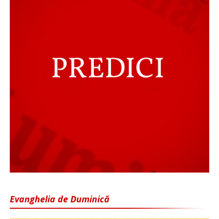
Evanghelia de Duminică