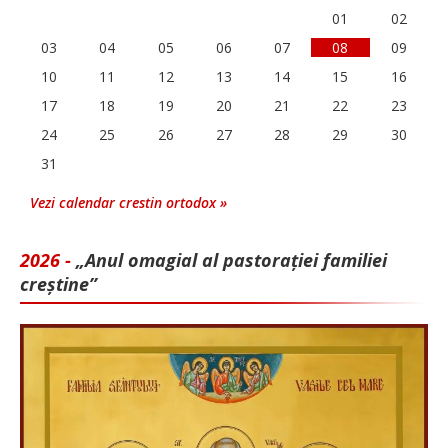
01
02
03
04
05
06
07
08
09
10
11
12
13
14
15
16
17
18
19
20
21
22
23
24
25
26
27
28
29
30
31
Vezi calendar crestin ortodox »
2026 -
„Anul omagial al pastorației familiei
creștine”