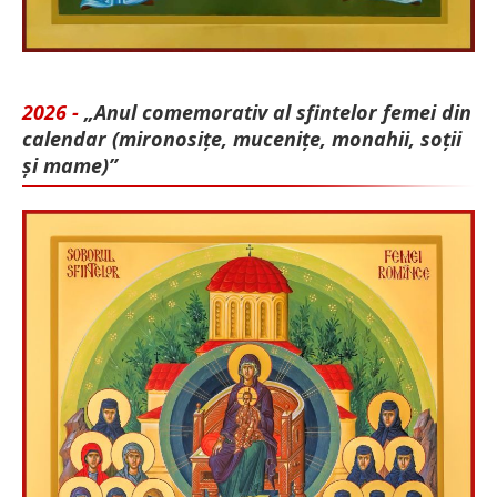
2026 -
„Anul comemorativ al sfintelor femei din
calendar (mironosițe, mu­cenițe, monahii, soții
și mame)”