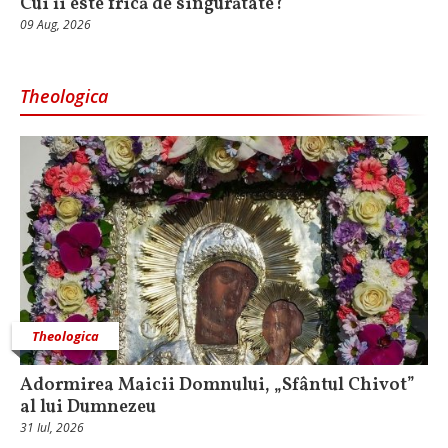
Cui îi este frică de singurătate?
09 Aug, 2026
Theologica
Theologica
Adormirea Maicii Domnului, „Sfântul Chivot”
al lui Dumnezeu
31 Iul, 2026