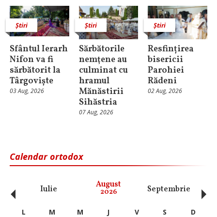
Știri
Știri
Știri
Sfântul Ierarh
Sărbătorile
Resfințirea
Nifon va fi
nemţene au
bisericii
sărbătorit la
culminat cu
Parohiei
Târgoviște
hramul
Rădeni
Mănăstirii
03 Aug, 2026
02 Aug, 2026
Sihăstria
07 Aug, 2026
Calendar ortodox
‹
›
August
Iulie
Septembrie
O
2026
L
M
M
J
V
S
D