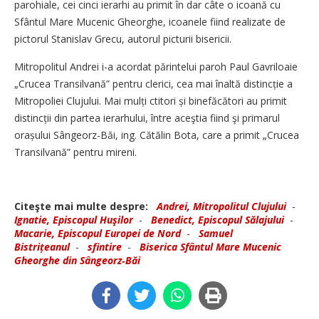
parohiale, cei cinci ierarhi au primit în dar câte o icoană cu
Sfântul Mare Mucenic Gheorghe, icoanele fiind realizate de
pictorul Stanislav Grecu, autorul picturii bisericii.
Mitropolitul Andrei i-a acordat părintelui paroh Paul Gavriloaie
„Crucea Transilvană” pentru clerici, cea mai înaltă distincție a
Mitropoliei Clujului. Mai mulți ctitori și binefăcători au primit
distincții din partea ierarhului, între aceştia fiind şi primarul
orașului Sângeorz-Băi, ing. Cătălin Bota, care a primit „Crucea
Transilvană” pentru mireni.
Citeşte mai multe despre:
Andrei, Mitropolitul Clujului
-
Ignatie, Episcopul Huşilor
-
Benedict, Episcopul Sălajului
-
Macarie, Episcopul Europei de Nord
-
Samuel
Bistrițeanul
-
sfintire
-
Biserica Sfântul Mare Mucenic
Gheorghe din Sângeorz‑Băi