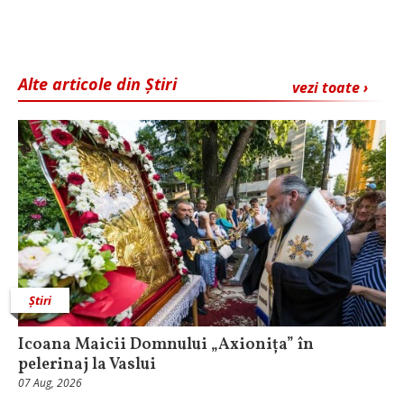
Alte articole din Știri
vezi toate ›
Știri
Icoana Maicii Domnului „Axionița” în
pelerinaj la Vaslui
07 Aug, 2026