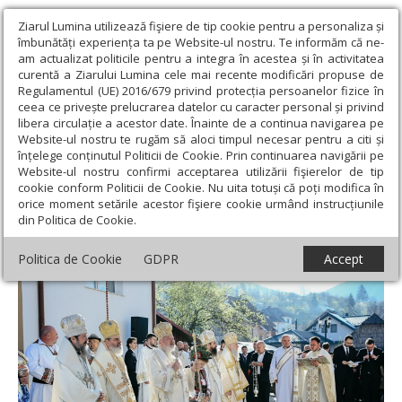
Ziarul Lumina utilizează fişiere de tip cookie pentru a personaliza și
îmbunătăți experiența ta pe Website-ul nostru. Te informăm că ne-
am actualizat politicile pentru a integra în acestea și în activitatea
curentă a Ziarului Lumina cele mai recente modificări propuse de
Regulamentul (UE) 2016/679 privind protecția persoanelor fizice în
ceea ce privește prelucrarea datelor cu caracter personal și privind
libera circulație a acestor date. Înainte de a continua navigarea pe
Website-ul nostru te rugăm să aloci timpul necesar pentru a citi și
Ziarul Lumina
›
Actualitate religioasă
›
Știri
›
Biserica din
înțelege conținutul Politicii de Cookie. Prin continuarea navigării pe
Sângeorz-Băi, sfințită de cinci ierarhi
Website-ul nostru confirmi acceptarea utilizării fişierelor de tip
cookie conform Politicii de Cookie. Nu uita totuși că poți modifica în
Biserica din Sângeorz-Băi, sfințită de cinci
orice moment setările acestor fişiere cookie urmând instrucțiunile
din Politica de Cookie.
ierarhi
Politica de Cookie
GDPR
Accept