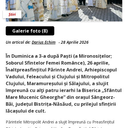
Știri
Galerie foto (8)
Un articol de:
Darius Echim
-
28 Aprilie 2026
În Duminica a 3-a după Paști (a Mironosițelor;
Soborul Sfintelor Femei Românce), 26 aprilie,
Înaltpreasfințitul Părinte Andrei, Arhiepiscopul
Vadului, Feleacului și Clujului și Mitropolitul
Clujului, Maramureșului și Sălajului, a slujit
împreună cu alţi patru ierarhi la Biserica „Sfântul
Mare Mucenic Gheorghe” din orașul Sângeorz-
Băi, județul Bistrița-Năsăud, cu prilejul sfințirii
lăcașului de cult.
Părintele Mitropolit Andrei a slujit împreună cu Preasfințitul