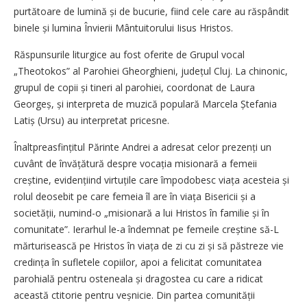
purtătoare de lumină și de bucurie, fiind cele care au răspândit
binele și lumina Învierii Mântuitorului Iisus Hristos.
Răspunsurile liturgice au fost oferite de Grupul vocal
„Theotokos” al Parohiei Gheorghieni, județul Cluj. La chinonic,
grupul de copii și tineri al parohiei, coordonat de Laura
Georgeș, și interpreta de muzică populară Marcela Ștefania
Latiș (Ursu) au interpretat pricesne.
Înaltpreasfințitul Părinte Andrei a adresat celor prezenți un
cuvânt de învățătură despre vocația misionară a femeii
creștine, eviden­țiind virtuțile care împodobesc viața acesteia și
rolul deosebit pe care femeia îl are în viața Bisericii și a
societății, numind-o „misionară a lui Hristos în familie și în
comunitate”. Ierarhul le-a îndemnat pe femeile creștine să-L
mărturisească pe Hristos în viața de zi cu zi și să păstreze vie
credința în sufletele copiilor, apoi a felicitat comunitatea
parohială pentru osteneala și dragostea cu care a ridicat
această ctitorie pentru veșnicie. Din partea comunității