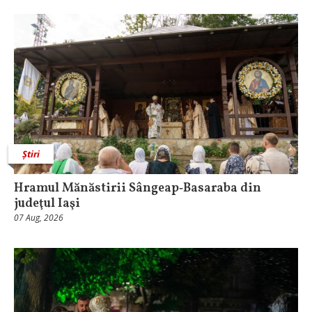
Știri
Hramul Mănăstirii Sângeap‑Basaraba din
judeţul Iaşi
07 Aug, 2026