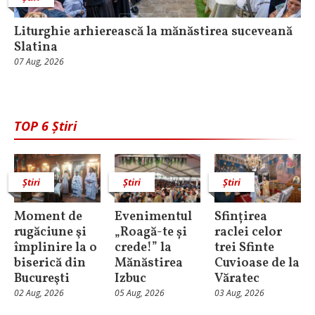
Liturghie arhierească la mănăstirea suceveană
Slatina
07 Aug, 2026
TOP 6 Știri
Știri
Știri
Știri
Moment de
Evenimentul
Sfințirea
rugăciune şi
„Roagă-te și
raclei celor
împlinire la o
crede!” la
trei Sfinte
biserică din
Mănăstirea
Cuvioase de la
Bucureşti
Izbuc
Văratec
02 Aug, 2026
05 Aug, 2026
03 Aug, 2026