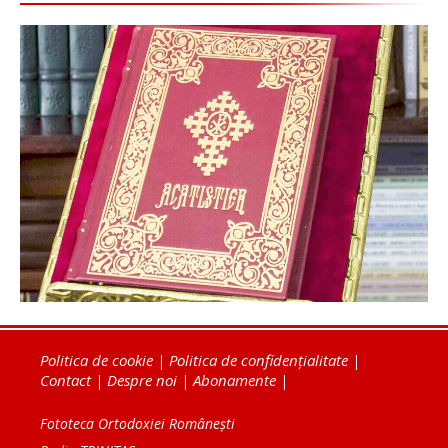
Politica de cookie
|
Politica de confidențialitate
|
Contact
|
Despre noi
|
Abonamente
|
Fototeca Ortodoxiei Românești