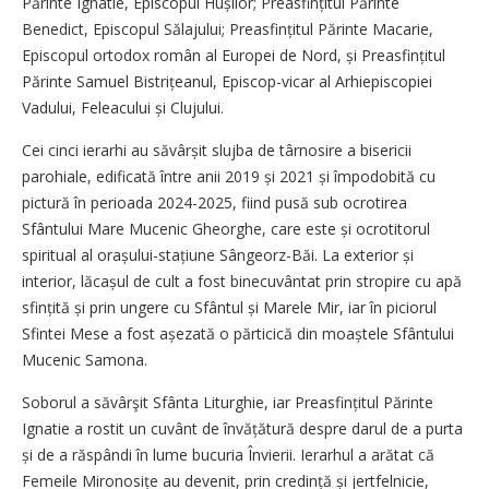
Părinte Ignatie, Episcopul Hușilor; Preasfințitul Părinte
Benedict, Episcopul Sălajului; Preasfințitul Părinte Macarie,
Episcopul ortodox român al Europei de Nord, și Preasfințitul
Părinte Samuel Bis­trițeanul, Episcop-vicar al Arhi­episcopiei
Vadului, Feleacului și Clujului.
Cei cinci ierarhi au săvârșit slujba de târnosire a bisericii
parohiale, edificată între anii 2019 și 2021 și împodobită cu
pictură în perioada 2024-2025, fiind pusă sub ocrotirea
Sfântului Mare Mucenic Gheorghe, care este și ocrotitorul
spiritual al orașului-stațiune Sângeorz-Băi. La exterior și
interior, lăcașul de cult a fost binecuvântat prin stropire cu apă
sfințită și prin ungere cu Sfântul și Marele Mir, iar în piciorul
Sfintei Mese a fost așezată o părticică din moaștele Sfântului
Mucenic Samona.
Soborul a săvârşit Sfânta Liturghie, iar Preasfințitul Părinte
Ignatie a rostit un cuvânt de învăță­tură despre darul de a purta
și de a răspândi în lume bucuria Învierii. Ierarhul a arătat că
Femeile Miro­nosițe au devenit, prin cre­dință și jertfelnicie,