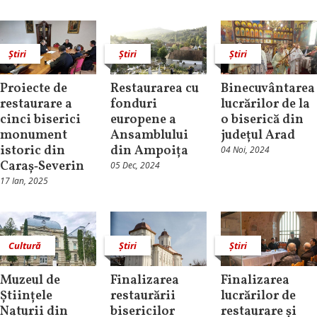
Știri
Știri
Știri
Proiecte de
Restaurarea cu
Binecuvântarea
restaurare a
fonduri
lucrărilor de la
cinci biserici
europene a
o biserică din
monument
Ansamblului
județul Arad
istoric din
din Ampoița
04 Noi, 2024
Caraș‑Severin
05 Dec, 2024
17 Ian, 2025
Cultură
Știri
Știri
Muzeul de
Finalizarea
Finalizarea
Științele
restaurării
lucrărilor de
Naturii din
bisericilor
restaurare și