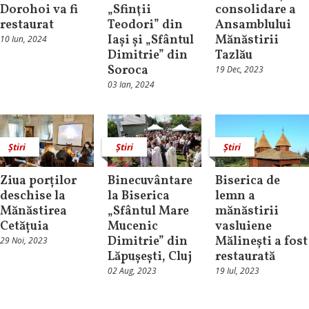
Dorohoi va fi
„Sfinţii
consolidare a
restaurat
Teodori” din
Ansamblului
Iași și „Sfântul
Mănăstirii
10 Iun, 2024
Dimitrie” din
Tazlău
Soroca
19 Dec, 2023
03 Ian, 2024
Știri
Știri
Știri
Ziua porților
Binecuvântare
Biserica de
deschise la
la Biserica
lemn a
Mănăstirea
„Sfântul Mare
mănăstirii
Cetățuia
Mucenic
vasluiene
Dimitrie” din
Mălinești a fost
29 Noi, 2023
Lăpușești, Cluj
restaurată
02 Aug, 2023
19 Iul, 2023