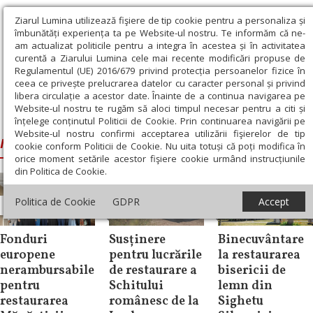
Ziarul Lumina utilizează fişiere de tip cookie pentru a personaliza și
îmbunătăți experiența ta pe Website-ul nostru. Te informăm că ne-
am actualizat politicile pentru a integra în acestea și în activitatea
curentă a Ziarului Lumina cele mai recente modificări propuse de
Regulamentul (UE) 2016/679 privind protecția persoanelor fizice în
ceea ce privește prelucrarea datelor cu caracter personal și privind
libera circulație a acestor date. Înainte de a continua navigarea pe
Website-ul nostru te rugăm să aloci timpul necesar pentru a citi și
Ziarul Lumina
›
restaurare
înțelege conținutul Politicii de Cookie. Prin continuarea navigării pe
Website-ul nostru confirmi acceptarea utilizării fişierelor de tip
restaurare
cookie conform Politicii de Cookie. Nu uita totuși că poți modifica în
orice moment setările acestor fişiere cookie urmând instrucțiunile
din Politica de Cookie.
Politica de Cookie
GDPR
Accept
Știri
Știri
Știri
Fonduri
Susținere
Binecuvântare
europene
pentru lucrările
la restaurarea
nerambursabile
de restaurare a
bisericii de
pentru
Schitului
lemn din
restaurarea
românesc de la
Sighetu