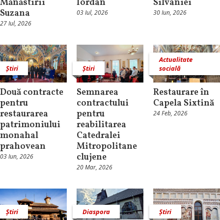
Mănăstirii
Iordan
Silvaniei
Suzana
03 Iul, 2026
30 Iun, 2026
27 Iul, 2026
Actualitate
Știri
Știri
socială
Două contracte
Semnarea
Restaurare în
pentru
contractului
Capela Sixtină
restaurarea
pentru
24 Feb, 2026
patrimoniului
reabilitarea
monahal
Catedralei
prahovean
Mitropolitane
clujene
03 Iun, 2026
20 Mar, 2026
Știri
Diaspora
Știri