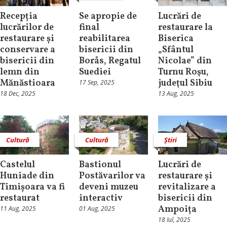
Recepția
Se apropie de
Lucrări de
lucrărilor de
final
restaurare la
restaurare și
reabilitarea
Biserica
conservare a
bisericii din
„Sfântul
bisericii din
Borås, Regatul
Nicolae” din
lemn din
Suediei
Turnu Roşu,
Mănăstioara
judeţul Sibiu
17 Sep, 2025
18 Dec, 2025
13 Aug, 2025
Cultură
Cultură
Știri
Castelul
Bastionul
Lucrări de
Huniade din
Postăvarilor va
restaurare și
Timișoara va fi
deveni muzeu
revitalizare a
restaurat
interactiv
bisericii din
Ampoița
11 Aug, 2025
01 Aug, 2025
18 Iul, 2025