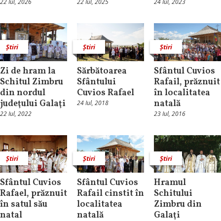
22 Iul, 2026
22 Iul, 2025
24 Iul, 2023
Știri
Știri
Știri
Zi de hram la
Sărbătoarea
Sfântul Cuvios
Schitul Zimbru
Sfântului
Rafail, prăznuit
din nordul
Cuvios Rafael
în localitatea
judeţului Galaţi
natală
24 Iul, 2018
22 Iul, 2022
23 Iul, 2016
Știri
Știri
Știri
Sfântul Cuvios
Sfântul Cuvios
Hramul
Rafael, prăznuit
Rafail cinstit în
Schitului
în satul său
localitatea
Zimbru din
natal
natală
Galaţi