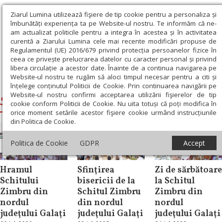
Ziarul Lumina utilizează fişiere de tip cookie pentru a personaliza și
îmbunătăți experiența ta pe Website-ul nostru. Te informăm că ne-
am actualizat politicile pentru a integra în acestea și în activitatea
curentă a Ziarului Lumina cele mai recente modificări propuse de
Regulamentul (UE) 2016/679 privind protecția persoanelor fizice în
ceea ce privește prelucrarea datelor cu caracter personal și privind
libera circulație a acestor date. Înainte de a continua navigarea pe
Website-ul nostru te rugăm să aloci timpul necesar pentru a citi și
Ziarul Lumina
›
Schitul Zimbru
înțelege conținutul Politicii de Cookie. Prin continuarea navigării pe
Website-ul nostru confirmi acceptarea utilizării fişierelor de tip
Schitul Zimbru
cookie conform Politicii de Cookie. Nu uita totuși că poți modifica în
orice moment setările acestor fişiere cookie urmând instrucțiunile
din Politica de Cookie.
Politica de Cookie
GDPR
Accept
Știri
Știri
Știri
Hramul
Sfinţirea
Zi de sărbătoare
Schitului
bisericii de la
la Schitul
Zimbru din
Schitul Zimbru
Zimbru din
nordul
din nordul
nordul
judeţului Galaţi
judeţului Galaţi
judeţului Galaţi