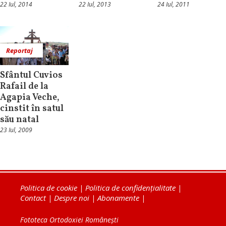
22 Iul, 2014
22 Iul, 2013
24 Iul, 2011
Reportaj
Sfântul Cuvios
Rafail de la
Agapia Veche,
cinstit în satul
său natal
23 Iul, 2009
Politica de cookie
|
Politica de confidențialitate
|
Contact
|
Despre noi
|
Abonamente
|
Fototeca Ortodoxiei Românești