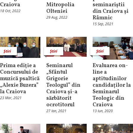
Craiova
Mitropolia
seminariștii
Olteniei
din Craiova și
18 Oct, 2022
Râmnic
29 Aug, 2022
15 Sep, 2021
Știri
Știri
Știri
Prima ediţie a
Seminarul
Evaluarea on-
Concursului de
„Sfântul
line a
muzică psaltică
Grigorie
aptitudinilor
„Alexie Buzera”
Teologul” din
candidaților la
la Craiova
Craiova și-a
Seminarul
sărbătorit
Teologic din
23 Mar, 2021
ocrotitorul
Craiova
27 Ian, 2021
13 Iun, 2020