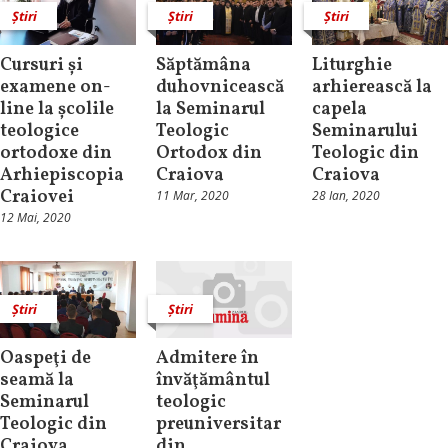
Știri
Știri
Știri
Cursuri și
Săptămâna
Liturghie
examene on-
duhovnicească
arhierească la
line la școlile
la Seminarul
capela
teologice
Teologic
Seminarului
ortodoxe din
Ortodox din
Teologic din
Arhiepiscopia
Craiova
Craiova
Craiovei
11 Mar, 2020
28 Ian, 2020
12 Mai, 2020
Știri
Știri
Oaspeţi de
Admitere în
seamă la
învăţământul
Seminarul
teologic
Teologic din
preuniversitar
Craiova
din