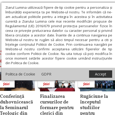
Ziarul Lumina utilizează fişiere de tip cookie pentru a personaliza și
îmbunătăți experiența ta pe Website-ul nostru. Te informăm că ne-
am actualizat politicile pentru a integra în acestea și în activitatea
curentă a Ziarului Lumina cele mai recente modificări propuse de
Regulamentul (UE) 2016/679 privind protecția persoanelor fizice în
ceea ce privește prelucrarea datelor cu caracter personal și privind
libera circulație a acestor date. Înainte de a continua navigarea pe
Website-ul nostru te rugăm să aloci timpul necesar pentru a citi și
Ziarul Lumina
›
Seminarul Sfantul Grigorie Teologul Craiova
înțelege conținutul Politicii de Cookie. Prin continuarea navigării pe
Website-ul nostru confirmi acceptarea utilizării fişierelor de tip
Seminarul Sfantul Grigorie Teologul
cookie conform Politicii de Cookie. Nu uita totuși că poți modifica în
orice moment setările acestor fişiere cookie urmând instrucțiunile
Craiova
din Politica de Cookie.
Politica de Cookie
GDPR
Accept
Știri
Știri
Știri
Conferinţă
Finalizarea
Rugăciune la
duhovnicească
cursurilor de
începutul
la Seminarul
formare pentru
studiilor
Teologic din
clerici din
pentru