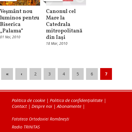
Veşmânt nou
Canonul cel
luminos pentru
Mare la
Biserica
Catedrala
„Palama“
mitropolitană
din Iaşi
01 Noi, 2010
18 Mar, 2010
«
‹
2
3
4
5
6
7
Politica de cookie
|
Politica de confidențialitate
|
Contact
|
Despre noi
|
Abonamente
|
Fototeca Ortodoxiei Românești
Radio TRINITAS