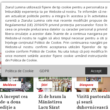
Ziarul Lumina utilizează fişiere de tip cookie pentru a personaliza și
îmbunătăți experiența ta pe Website-ul nostru. Te informăm că ne-
am actualizat politicile pentru a integra în acestea și în activitatea
curentă a Ziarului Lumina cele mai recente modificări propuse de
Regulamentul (UE) 2016/679 privind protecția persoanelor fizice în
ceea ce privește prelucrarea datelor cu caracter personal și privind
libera circulație a acestor date. Înainte de a continua navigarea pe
Website-ul nostru te rugăm să aloci timpul necesar pentru a citi și
Ziarul Lumina
›
Serafim, Mitropolitul Germaniei, Europei Centrale
înțelege conținutul Politicii de Cookie. Prin continuarea navigării pe
şi de Nord
Website-ul nostru confirmi acceptarea utilizării fişierelor de tip
cookie conform Politicii de Cookie. Nu uita totuși că poți modifica în
Serafim, Mitropolitul Germaniei, Europei
orice moment setările acestor fişiere cookie urmând instrucțiunile
din Politica de Cookie.
Centrale şi de Nord
Politica de Cookie
GDPR
Accept
Moldova
Știri
Diaspora
A început cea
Zi de hram la
Vizită pastorală
de-a doua
Mănăstirea
şi seară
ediţie a
Lacu Sărat
duhovnicească