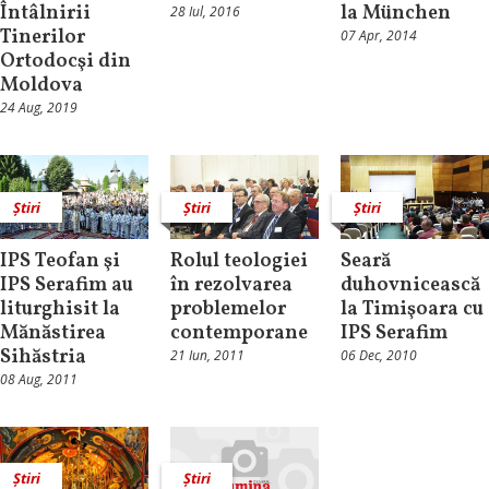
Întâlnirii
la München
28 Iul, 2016
Tinerilor
07 Apr, 2014
Ortodocşi din
Moldova
24 Aug, 2019
Știri
Știri
Știri
IPS Teofan şi
Rolul teologiei
Seară
IPS Serafim au
în rezolvarea
duhovnicească
liturghisit la
problemelor
la Timişoara cu
Mănăstirea
contemporane
IPS Serafim
Sihăstria
21 Iun, 2011
06 Dec, 2010
08 Aug, 2011
Știri
Știri