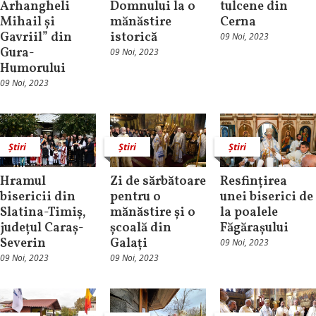
Arhangheli
Domnului la o
tulcene din
Mihail și
mănăstire
Cerna
Gavriil” din
istorică
09 Noi, 2023
Gura-
09 Noi, 2023
Humorului
09 Noi, 2023
Știri
Știri
Știri
Hramul
Zi de sărbătoare
Resfințirea
bisericii din
pentru o
unei biserici de
Slatina-Timiș,
mănăstire și o
la poalele
județul Caraș-
școală din
Făgărașului
Severin
Galați
09 Noi, 2023
09 Noi, 2023
09 Noi, 2023