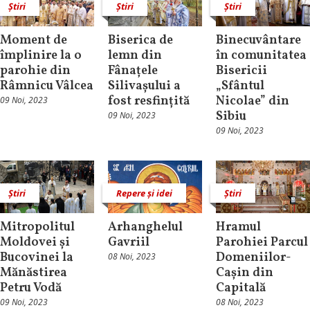
Știri
Știri
Știri
Moment de
Biserica de
Binecuvântare
împlinire la o
lemn din
în comunitatea
parohie din
Fânațele
Bisericii
Râmnicu Vâlcea
Silivașului a
„Sfântul
fost resfințită
Nicolae” din
09 Noi, 2023
Sibiu
09 Noi, 2023
09 Noi, 2023
Știri
Repere și idei
Știri
Mitropolitul
Arhanghelul
Hramul
Moldovei și
Gavriil
Parohiei Parcul
Bucovinei la
Domeniilor-
08 Noi, 2023
Mănăstirea
Cașin din
Petru Vodă
Capitală
09 Noi, 2023
08 Noi, 2023