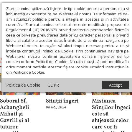
Ziarul Lumina utilizează fişiere de tip cookie pentru a personaliza și
îmbunătăți experiența ta pe Website-ul nostru. Te informăm că ne-
am actualizat politicile pentru a integra în acestea și în activitatea
curentă a Ziarului Lumina cele mai recente modificări propuse de
Regulamentul (UE) 2016/679 privind protecția persoanelor fizice în
ceea ce privește prelucrarea datelor cu caracter personal și privind
libera circulație a acestor date. Înainte de a continua navigarea pe
Website-ul nostru te rugăm să aloci timpul necesar pentru a citi și
Ziarul Lumina
›
Sfintii Arhangheli Mihail si Gavriil
înțelege conținutul Politicii de Cookie. Prin continuarea navigării pe
Website-ul nostru confirmi acceptarea utilizării fişierelor de tip
Sfintii Arhangheli Mihail si Gavriil
cookie conform Politicii de Cookie. Nu uita totuși că poți modifica în
orice moment setările acestor fişiere cookie urmând instrucțiunile
din Politica de Cookie.
Mesaje și
Politica de Cookie
GDPR
Accept
Sinaxar
Theologica
cuvântări
Soborul Sf.
Sfinţii îngeri
Misiunea
Arhangheli
Sfinților Îngeri
08 Noi, 2024
Mihail şi
este să
Gavriil şi al
slujească celor
tuturor
care vor fi