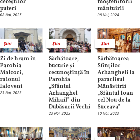
cereştilor
moștenitorii
puteri
mântuirii
08 Noi, 2025
08 Noi, 2024
Știri
Știri
Știri
Zi de hram în
Sărbătoare,
Sărbătoarea
Parohia
bucurie și
Sfinților
Malcoci,
recunoștință în
Arhangheli la
raionul
Parohia
paraclisul
Ialoveni
„Sfântul
Mănăstirii
Arhanghel
„Sfântul Ioan
23 Noi, 2023
Mihail” din
cel Nou de la
Dubăsarii Vechi
Suceava”
23 Noi, 2023
10 Noi, 2023