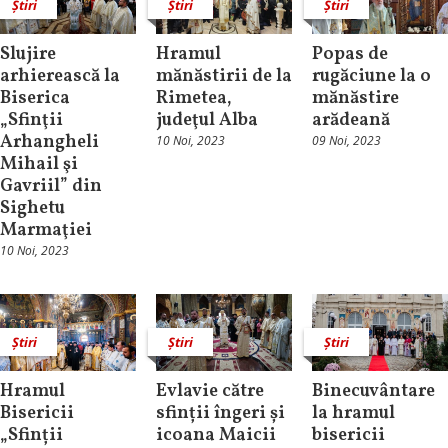
Știri
Știri
Știri
Slujire
Hramul
Popas de
arhierească la
mănăstirii de la
rugăciune la o
Biserica
Rimetea,
mănăstire
„Sfinţii
judeţul Alba
arădeană
Arhangheli
10 Noi, 2023
09 Noi, 2023
Mihail şi
Gavriil” din
Sighetu
Marmaţiei
10 Noi, 2023
Știri
Știri
Știri
Hramul
Evlavie către
Binecuvântare
Bisericii
sfinții îngeri și
la hramul
„Sfinții
icoana Maicii
bisericii